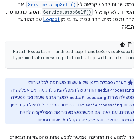
כמה שניות לבצע קריאה ל-
Service.stopSelf()
. אם
השירות לא קורא ל-
Service.stopSelf()
, המערכת גורמת
לחריגה פנימית. החריג מתועד ביומן
Logcat
עם ההודעה
הבאה:
Fatal Exception: android.app.RemoteServiceException
הערה:
מגבלת הזמן של 6 שעות משותפת לכל שירותי
החזית של האפליקציה. לדוגמה, אם אפליקציה
mediaProcessing
מפעילה שירות
למשך ארבע שעות ואז מפעילה
mediaProcessing
שירות
אחר, השירות השני יוכל לפעול רק במשך
mediaProcessing
שעתיים. עם זאת, אם המשתמש מעביר את האפליקציה לחזית,
הטיימר מתאפס והאפליקציה מקבלת 6 שעות נוספות.
כדי למנוע את החריגה, אפשר לבצע אחת מהפעולות הבאות: