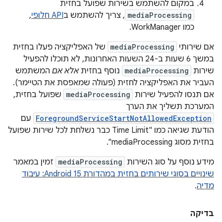
במקום להשתמש בשירות שפועל בחזית
mediaProcessing
, צריך להשתמש ב
API חלופי
,
כמו WorkManager.
אם שירותי
mediaProcessing
של האפליקציה פעלו בחזית
במשך 6 שעות ב-24 השעות האחרונות, לא תוכלו להפעיל
שירות
mediaProcessing
נוסף בחזית
אלא אם
המשתמש
העביר את האפליקציה לחזית (פעולה שמאפסת את הטיימר).
אם תנסו להפעיל שירות
mediaProcessing
שפועל בחזית,
המערכת תשליך את הערך
ForegroundServiceStartNotAllowedException
עם
הודעת שגיאה כמו "Time Limit כבר נשלחת לכל שירות שפועל
בחזית מסוג mediaProcessing".
מידע נוסף על סוג השירות
mediaProcessing
זמין במאמר
שינויים בסוגי שירותים בחזית במהדורת Android 15: עיבוד
מדיה
.
בדיקה