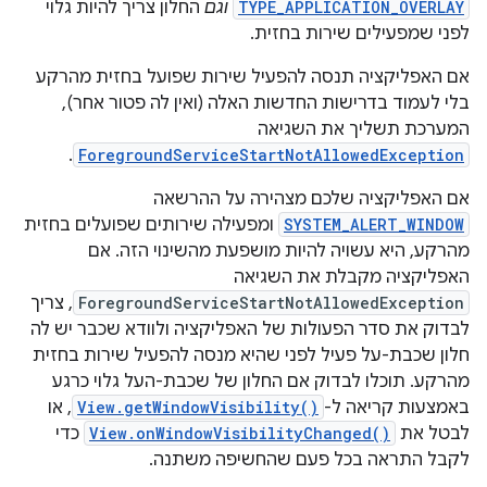
TYPE_APPLICATION_OVERLAY
וגם
החלון צריך להיות גלוי
לפני שמפעילים שירות בחזית.
אם האפליקציה תנסה להפעיל שירות שפועל בחזית מהרקע
בלי לעמוד בדרישות החדשות האלה (ואין לה פטור אחר),
המערכת תשליך את השגיאה
.
ForegroundServiceStartNotAllowedException
אם האפליקציה שלכם מצהירה על ההרשאה
SYSTEM_ALERT_WINDOW
ומפעילה שירותים שפועלים בחזית
מהרקע, היא עשויה להיות מושפעת מהשינוי הזה. אם
האפליקציה מקבלת את השגיאה
ForegroundServiceStartNotAllowedException
, צריך
לבדוק את סדר הפעולות של האפליקציה ולוודא שכבר יש לה
חלון שכבת-על פעיל לפני שהיא מנסה להפעיל שירות בחזית
מהרקע. תוכלו לבדוק אם החלון של שכבת-העל גלוי כרגע
באמצעות קריאה ל-
View.getWindowVisibility()
, או
לבטל את
View.onWindowVisibilityChanged()
כדי
לקבל התראה בכל פעם שהחשיפה משתנה.