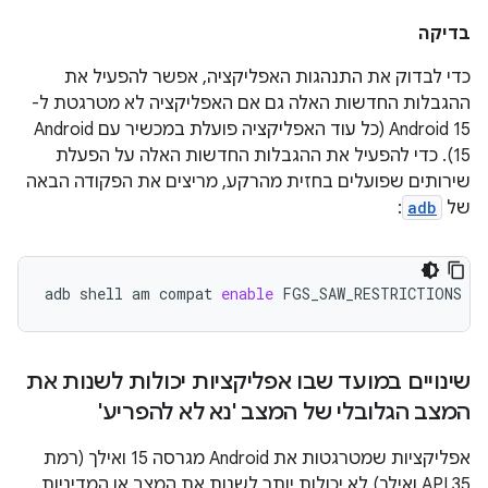
בדיקה
כדי לבדוק את התנהגות האפליקציה, אפשר להפעיל את
ההגבלות החדשות האלה גם אם האפליקציה לא מטרגטת ל-
Android 15 (כל עוד האפליקציה פועלת במכשיר עם Android
15). כדי להפעיל את ההגבלות החדשות האלה על הפעלת
שירותים שפועלים בחזית מהרקע, מריצים את הפקודה הבאה
של
adb
:
adb
shell
am
compat
enable
FGS_SAW_RESTRICTIONS
yo
שינויים במועד שבו אפליקציות יכולות לשנות את
המצב הגלובלי של המצב 'נא לא להפריע'
אפליקציות שמטרגטות את Android מגרסה 15 ואילך (רמת
API 35 ואילך) לא יכולות יותר לשנות את המצב או המדיניות