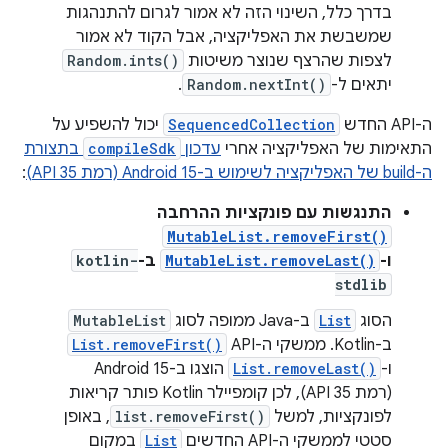
בדרך כלל, השינוי הזה לא אמור לגרום להתנהגות
שמשבשת את האפליקציה, אבל הקוד לא אמור
לצפות שהרצף שנוצר משיטות
Random.ints()
יתאים ל-
Random.nextInt()
.
ה-API החדש
SequencedCollection
יכול להשפיע על
התאימות של האפליקציה אחרי
עדכון
compileSdk
בתצורת
ה-build של האפליקציה לשימוש ב-Android 15 (רמת API 35)
:
התנגשות עם פונקציות ההרחבה
MutableList.removeFirst()
ו-
MutableList.removeLast()
ב-
kotlin-
stdlib
הסוג
List
ב-Java ממופה לסוג
MutableList
ב-Kotlin. ממשקי ה-API‏
List.removeFirst()
ו-
List.removeLast()
הוצגו ב-Android 15
(רמת API 35), לכן קומפיילר Kotlin פותר קריאות
לפונקציות, למשל
list.removeFirst()
, באופן
סטטי לממשקי ה-API החדשים
List
במקום