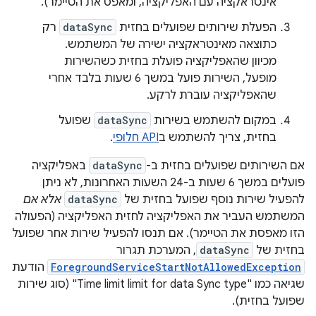
אינטראקציה עם האפליקציה, ומאפס את הטיימר).
הפעלת שירותים שפועלים בחזית
dataSync
רק
כתוצאה מאינטראקציה ישירה של המשתמש.
מכיוון שהאפליקציה פועלת בחזית כשהשירות
מופעל, השירות פועל במשך 6 שעות בלבד אחרי
שהאפליקציה עוברת לרקע.
במקום להשתמש בשירות
dataSync
שפועל
בחזית, צריך להשתמש ב
API חלופי
.
אם השירותים שפועלים בחזית ב-
dataSync
באפליקציה
פועלים במשך 6 שעות ב-24 השעות האחרונות, לא ניתן
להפעיל שירות נוסף שפועל בחזית של
dataSync
אלא אם
המשתמש העביר את האפליקציה לחזית האפליקציה (הפעולה
הזו מאפסת את הטיימר). אם תנסו להפעיל שירות אחר שפועל
בחזית של
dataSync
, המערכת תגרור
ForegroundServiceStartNotAllowedException
הודעת
שגיאה כמו "Time limit limit for data Sync type" (סוג שירות
שפועל בחזית).