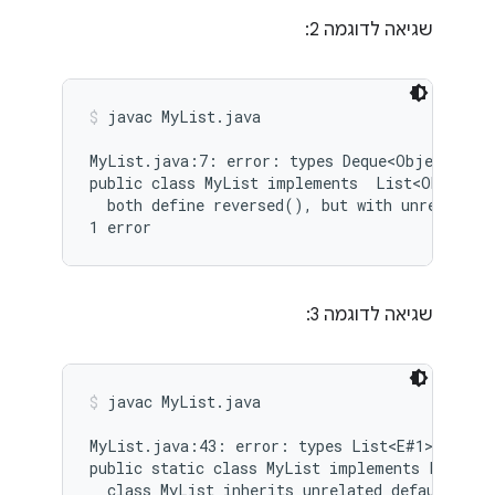
שגיאה לדוגמה 2:
javac MyList.java
MyList.java:7: error: types Deque<Object> and
public class MyList implements  List<Object>,
  both define reversed(), but with unrelated r
שגיאה לדוגמה 3:
javac MyList.java
MyList.java:43: error: types List<E#1> and My
public static class MyList implements List<Ob
  class MyList inherits unrelated defaults for