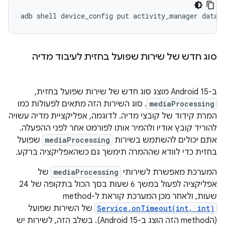
adb
shell
device_config
put
activity_manager
data_
סוג חדש של שירות שפועל בחזית לעיבוד מדיה
ב-Android 15 מוצג סוג חדש של שירות שפועל בחזית,
mediaProcessing
. סוג השירות הזה מתאים לפעולות כמו
המרת קידוד של קובצי מדיה. לדוגמה, אפליקציית מדיה עשויה
להוריד קובץ אודיו ולהמיר אותו לפורמט אחר לפני ההפעלה.
אתם יכולים להשתמש בשירות
mediaProcessing
שפועל
בחזית כדי לוודא שההמרה תימשך גם כשהאפליקציה ברקע.
המערכת מאפשרת לשירותי
mediaProcessing
של
אפליקציה לפעול במשך 6 שעות בסך הכול בתקופה של 24
שעות, ולאחר מכן המערכת קוראת ל-method‏
Service.onTimeout(int, int)
של השירות שפועל
(הmethod הזה הוצג ב-Android 15). בשלב הזה, לשירות יש