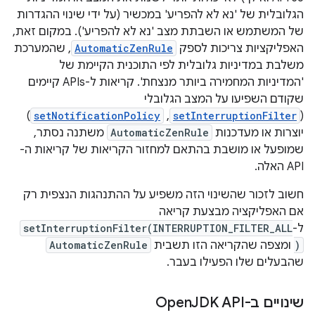
הגלובלית של 'נא לא להפריע' במכשיר (על ידי שינוי ההגדרות
של המשתמש או השבתת מצב 'נא לא להפריע'). במקום זאת,
האפליקציות צריכות לספק
AutomaticZenRule
, שהמערכת
משלבת במדיניות גלובלית לפי התוכנית הקיימת של
'המדיניות המחמירה ביותר מנצחת'. קריאות ל-APIs קיימים
שקודם השפיעו על המצב הגלובלי
(
setInterruptionFilter
,‏
setNotificationPolicy
)
יוצרות או מעדכנות
AutomaticZenRule
משתנה נסתר,
שמופעל או מושבת בהתאם למחזור הקריאות של קריאות ה-
API האלה.
חשוב לזכור שהשינוי הזה משפיע על ההתנהגות הנצפית רק
אם האפליקציה מבצעת קריאה
ל-
setInterruptionFilter(INTERRUPTION_FILTER_ALL
)
ומצפה שהקריאה הזו תשבית
AutomaticZenRule
שהבעלים שלו הפעילו בעבר.
שינויים ב-Open
JDK API