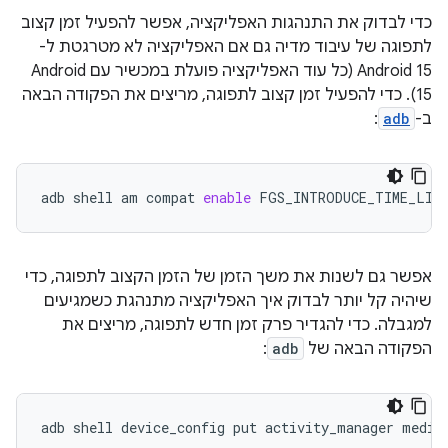
כדי לבדוק את התנהגות האפליקציה, אפשר להפעיל זמן קצוב
לתפוגה של עיבוד מדיה גם אם האפליקציה לא מטרגטת ל-
Android 15 (כל עוד האפליקציה פועלת במכשיר עם Android
15). כדי להפעיל זמן קצוב לתפוגה, מריצים את הפקודה הבאה
ב-
adb
:
adb
shell
am
compat
enable
FGS_INTRODUCE_TIME_LIM
אפשר גם לשנות את משך הזמן של הזמן הקצוב לתפוגה, כדי
שיהיה קל יותר לבדוק איך האפליקציה מתנהגת כשמגיעים
למגבלה. כדי להגדיר פרק זמן חדש לתפוגה, מריצים את
הפקודה הבאה של
adb
:
adb
shell
device_config
put
activity_manager
media