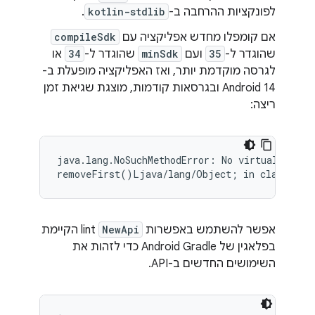
לפונקציות ההרחבה ב-
kotlin-stdlib
.
אם קומפלו מחדש אפליקציה עם
compileSdk
שהוגדר ל-
35
ועם
minSdk
שהוגדר ל-
34
או
לגרסה מוקדמת יותר, ואז האפליקציה מופעלת ב-
Android 14 ובגרסאות קודמות, מוצגת שגיאת זמן
ריצה:
java.lang.NoSuchMethodError: No virtual method
אפשר להשתמש באפשרות
NewApi
lint הקיימת
בפלאגין של Android Gradle כדי לזהות את
השימושים החדשים ב-API.