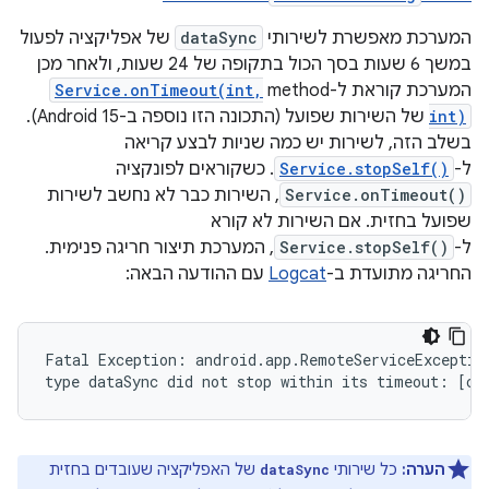
המערכת מאפשרת לשירותי
dataSync
של אפליקציה לפעול
במשך 6 שעות בסך הכול בתקופה של 24 שעות, ולאחר מכן
המערכת קוראת ל-method‏
Service.onTimeout(int,
int)
של השירות שפועל (התכונה הזו נוספה ב-Android 15).
בשלב הזה, לשירות יש כמה שניות לבצע קריאה
ל-
Service.stopSelf()
. כשקוראים לפונקציה
Service.onTimeout()
, השירות כבר לא נחשב לשירות
שפועל בחזית. אם השירות לא קורא
ל-
Service.stopSelf()
, המערכת תיצור חריגה פנימית.
החריגה מתועדת ב-
Logcat
עם ההודעה הבאה:
Fatal Exception: android.app.RemoteServiceException
הערה:
כל שירותי
של האפליקציה שעובדים בחזית
dataSync