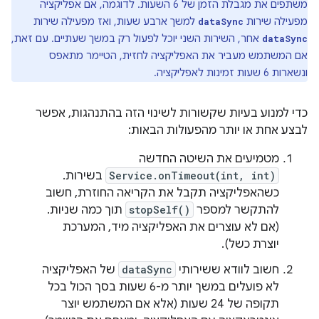
משתפים את מגבלת הזמן של 6 השעות. לדוגמה, אם אפליקציה
מפעילה שירות
למשך ארבע שעות, ואז מפעילה שירות
dataSync
אחר, השירות השני יוכל לפעול רק במשך שעתיים. עם זאת,
dataSync
אם המשתמש מעביר את האפליקציה לחזית, הטיימר מתאפס
ונשארות 6 שעות זמינות לאפליקציה.
כדי למנוע בעיות שקשורות לשינוי הזה בהתנהגות, אפשר
לבצע אחת או יותר מהפעולות הבאות:
מטמיעים את השיטה החדשה
Service.onTimeout(int, int)
בשירות.
כשהאפליקציה תקבל את הקריאה החוזרת, חשוב
להתקשר למספר
stopSelf()
תוך כמה שניות.
(אם לא עוצרים את האפליקציה מיד, המערכת
יוצרת כשל).
חשוב לוודא ששירותי
dataSync
של האפליקציה
לא פועלים במשך יותר מ-6 שעות בסך הכול בכל
תקופה של 24 שעות (אלא אם המשתמש יוצר