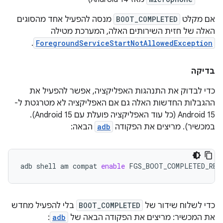
אם מקלט
BOOT_COMPLETED
מנסה להפעיל אחד מהסוגים
האלה של חזית השירותים האלה, המערכת מטילה
.
ForegroundServiceStartNotAllowedException
בדיקה
כדי לבדוק את התנהגות האפליקציה, אפשר להפעיל את
ההגבלות החדשות האלה גם אם האפליקציה לא מטרגטת ל-
Android 15 (כל עוד האפליקציה פועלת עם Android 15).
במכשיר). מריצים את הפקודה
adb
הבאה:
adb
shell
am
compat
enable
FGS_BOOT_COMPLETED_RES
כדי לשלוח שידור של
BOOT_COMPLETED
בלי להפעיל מחדש
את המכשיר: מריצים את הפקודה הבאה של
adb
: