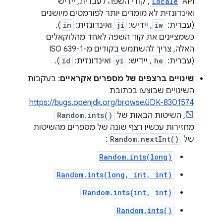
API‏
Locale
, קודי השפה לעברית, יידיש
ואינדונזית לא מומרים יותר לפורמטים מיושנים
(עברית:
iw
, יידיש:
ji
ואינדונזית:
in
).
כשמציינים את קוד השפה לאחד מהלוקאלים
האלה, צריך להשתמש בקודים מ-ISO 639-1
(עברית:
he
, יידיש:
yi
ואינדונזית:
id
).
שינויים ברצפים של מספרים אקראיים
: בעקבות
השינויים שבוצעו בכתובת
https://bugs.openjdk.org/browse/JDK-8301574
, השיטות הבאות של
Random.ints()
מחזירות עכשיו רצף שונה של מספרים מהשיטות
של
Random.nextInt()
:
Random.ints(long)
Random.ints(long, int, int)
Random.ints(int, int)
Random.ints()