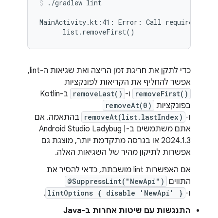
./gradlew lint
MainActivity.kt:41: Error: Call requires API 
כדי לתקן את חריגת זמן הריצה ואת שגיאות ה-lint,
אפשר להחליף את הקריאות לפונקציות
removeFirst()
ו-
removeLast()
ב-Kotlin
בפונקציות
removeAt(0)
ו-
removeAt(list.lastIndex)
בהתאמה. אם
אתם משתמשים ב-Android Studio Ladybug |
2024.1.3 או בגרסה מתקדמת יותר, מוצגת גם
אפשרות לתיקון מהיר של השגיאות האלה.
אם האפשרות lint מושבתת, כדאי להסיר את
התווים
@SuppressLint("NewApi")
ו-
lintOptions { disable 'NewApi' }
.
התנגשות עם שיטות אחרות ב-Java