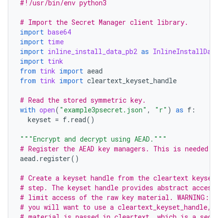
#!/usr/bin/env python3
# Import the Secret Manager client library.
import
base64
import
time
import
inline_install_data_pb2
as
InlineInstallDat
import
tink
from
tink
import
aead
from
tink
import
cleartext_keyset_handle
# Read the stored symmetric key.
with
open
(
"example3psecret.json"
,
"r"
)
as
f
:
keyset
=
f
.
read
()
"""Encrypt and decrypt using AEAD."""
# Register the AEAD key managers. This is needed t
aead
.
register
()
# Create a keyset handle from the cleartext keyset
# step. The keyset handle provides abstract access
# limit access of the raw key material. WARNING: I
# you will want to use a cleartext_keyset_handle, 
# material is passed in cleartext, which is a secu