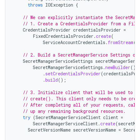
throws
IOException
{
// We can explicitly instantiate the SecretMan
// 1. Create a CredentialsProvider from a File
CredentialsProvider
credentialsProvider
=
FixedCredentialsProvider
.
create
(
ServiceAccountCredentials
.
fromStream
(
n
// 2. Build a SecretManagerService Settings ob
SecretManagerServiceSettings
secretManagerServ
SecretManagerServiceSettings
.
newBuilder
()
.
setCredentialsProvider
(
credentialsPro
.
build
();
// 3. Initialize client that will be used to s
// create(). This client only needs to be crea
// After completing all of your requests, call
// up any remaining background resources.
try
(
SecretManagerServiceClient
client
=
SecretManagerServiceClient
.
create
(
secretMa
SecretVersionName
secretVersionName
=
Secret