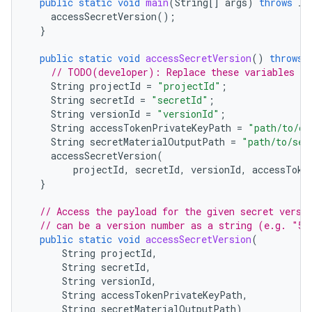
public
static
void
main
(
String
[]
args
)
throws
IO
accessSecretVersion
();
}
public
static
void
accessSecretVersion
()
throws
// TODO(developer): Replace these variables be
String
projectId
=
"projectId"
;
String
secretId
=
"secretId"
;
String
versionId
=
"versionId"
;
String
accessTokenPrivateKeyPath
=
"path/to/cr
String
secretMaterialOutputPath
=
"path/to/sec
accessSecretVersion
(
projectId
,
secretId
,
versionId
,
accessToke
}
// Access the payload for the given secret versi
// can be a version number as a string (e.g. "5"
public
static
void
accessSecretVersion
(
String
projectId
,
String
secretId
,
String
versionId
,
String
accessTokenPrivateKeyPath
,
String
secretMaterialOutputPath
)