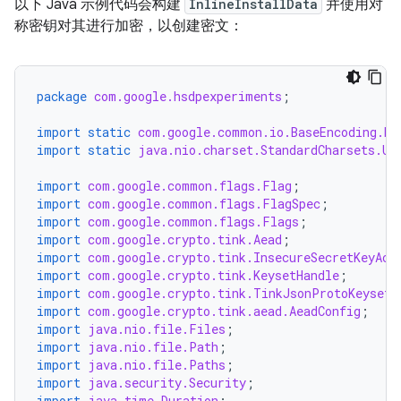
以下 Java 示例代码会构建
InlineInstallData
并使用对
称密钥对其进行加密，以创建密文：
package
com.google.hsdpexperiments
;
import static
com.google.common.io.BaseEncoding.ba
import static
java.nio.charset.StandardCharsets.UT
import
com.google.common.flags.Flag
;
import
com.google.common.flags.FlagSpec
;
import
com.google.common.flags.Flags
;
import
com.google.crypto.tink.Aead
;
import
com.google.crypto.tink.InsecureSecretKeyAcc
import
com.google.crypto.tink.KeysetHandle
;
import
com.google.crypto.tink.TinkJsonProtoKeysetF
import
com.google.crypto.tink.aead.AeadConfig
;
import
java.nio.file.Files
;
import
java.nio.file.Path
;
import
java.nio.file.Paths
;
import
java.security.Security
;
import
java.time.Duration
;