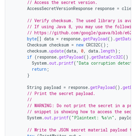
// Access the secret version.
AccessSecretVersionResponse
response
=
clien
// Verify checksum. The used library is avai
// If using Java 8, you may use the followin
// https://github.com/google/guava/blob/e62d
byte
[]
data
=
response
.
getPayload
().
getData
(
Checksum
checksum
=
new
CRC32C
();
checksum
.
update
(
data
,
0
,
data
.
length
);
if
(
response
.
getPayload
().
getDataCrc32C
()
!=
System
.
out
.
printf
(
"Data corruption detecte
return
;
}
String
payload
=
response
.
getPayload
().
getDa
// Print the secret payload.
//
// WARNING: Do not print the secret in a pro
// snippet is showing how to access the secr
System
.
out
.
printf
(
"Plaintext: %s\n"
,
payloa
// Write the JSON secret material payload to
try
(
PrintWriter
out
=