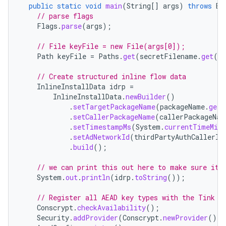
public
static
void
main
(
String
[]
args
)
throws
Ex
// parse flags
Flags
.
parse
(
args
);
// File keyFile = new File(args[0]);
Path
keyFile
=
Paths
.
get
(
secretFilename
.
get
()
// Create structured inline flow data
InlineInstallData
idrp
=
InlineInstallData
.
newBuilder
()
.
setTargetPackageName
(
packageName
.
get
(
.
setCallerPackageName
(
callerPackageNam
.
setTimestampMs
(
System
.
currentTimeMill
.
setAdNetworkId
(
thirdPartyAuthCallerId
.
build
();
// we can print this out here to make sure it'
System
.
out
.
println
(
idrp
.
toString
());
// Register all AEAD key types with the Tink r
Conscrypt
.
checkAvailability
();
Security
.
addProvider
(
Conscrypt
.
newProvider
());