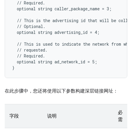
  // Required.

  optional string caller_package_name = 3;

  // This is the advertising id that will be collec
  // Optional.

  optional string advertising_id = 4;

  // This is used to indicate the network from wher
  // requested.

  // Required.

  optional string ad_network_id = 5;

在此步骤中，您还将使用以下参数构建深层链接网址：
必
字段
说明
需