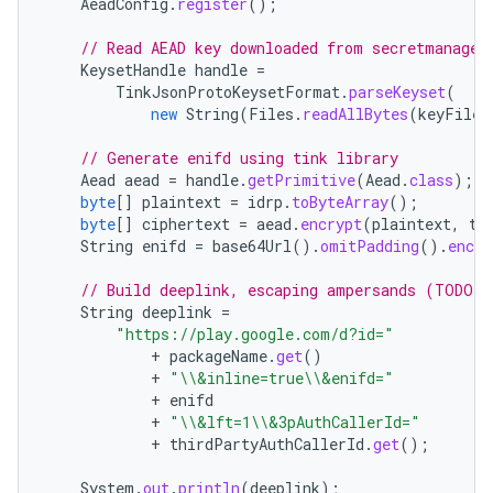
AeadConfig
.
register
();
// Read AEAD key downloaded from secretmanager
KeysetHandle
handle
=
TinkJsonProtoKeysetFormat
.
parseKeyset
(
new
String
(
Files
.
readAllBytes
(
keyFile
)
// Generate enifd using tink library
Aead
aead
=
handle
.
getPrimitive
(
Aead
.
class
);
byte
[]
plaintext
=
idrp
.
toByteArray
();
byte
[]
ciphertext
=
aead
.
encrypt
(
plaintext
,
th
String
enifd
=
base64Url
().
omitPadding
().
encod
// Build deeplink, escaping ampersands (TODO: 
String
deeplink
=
"https://play.google.com/d?id="
+
packageName
.
get
()
+
"\\&inline=true\\&enifd="
+
enifd
+
"\\&lft=1\\&3pAuthCallerId="
+
thirdPartyAuthCallerId
.
get
();
System
.
out
.
println
(
deeplink
);