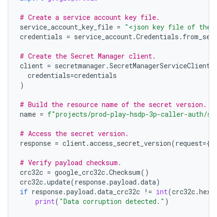
# Create a service account key file.
service_account_key_file
=
"<json key file of the 
credentials
=
service_account
.
Credentials
.
from_ser
# Create the Secret Manager client.
client
=
secretmanager
.
SecretManagerServiceClient
(
credentials
=
credentials
)
# Build the resource name of the secret version.
name
=
f
"projects/prod-play-hsdp-3p-caller-auth/se
# Access the secret version.
response
=
client
.
access_secret_version
(
request
=
{
"
# Verify payload checksum.
crc32c
=
google_crc32c
.
Checksum
()
crc32c
.
update
(
response
.
payload
.
data
)
if
response
.
payload
.
data_crc32c
!=
int
(
crc32c
.
hexd
print
(
"Data corruption detected."
)