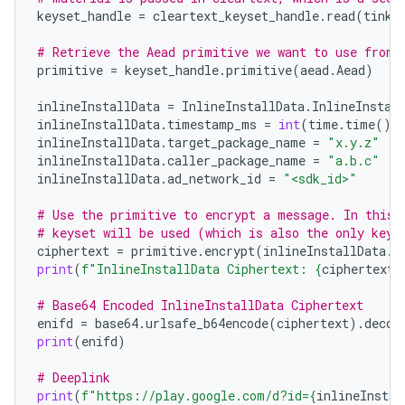
keyset_handle
=
cleartext_keyset_handle
.
read
(
tink
.
# Retrieve the Aead primitive we want to use from 
primitive
=
keyset_handle
.
primitive
(
aead
.
Aead
)
inlineInstallData
=
InlineInstallData
.
InlineInstal
inlineInstallData
.
timestamp_ms
=
int
(
time
.
time
()
inlineInstallData
.
target_package_name
=
"x.y.z"
inlineInstallData
.
caller_package_name
=
"a.b.c"
inlineInstallData
.
ad_network_id
=
"<sdk_id>"
# Use the primitive to encrypt a message. In this 
# keyset will be used (which is also the only key 
ciphertext
=
primitive
.
encrypt
(
inlineInstallData
.
S
print
(
f
"InlineInstallData Ciphertext: 
{
ciphertext
}
# Base64 Encoded InlineInstallData Ciphertext
enifd
=
base64
.
urlsafe_b64encode
(
ciphertext
)
.
decod
print
(
enifd
)
# Deeplink
print
(
f
"https://play.google.com/d?id=
{
inlineInstal