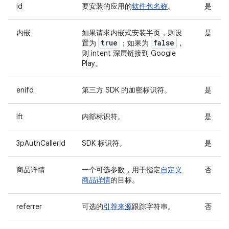
id
要安装的应用的
软件包名称
。
是
内嵌
如果请求内嵌式安装半页，则设
是
true
false
置为
；如果为
，
则 intent 深层链接到 Google
Play。
enifd
第三方 SDK 的加密标识符。
是
lft
内部标识符。
是
3pAuthCallerId
SDK 标识符。
是
商品详情
一个可选参数，用于指定
自定义
否
商品详情
的目标。
referrer
可选的
引荐来源
跟踪字符串。
否