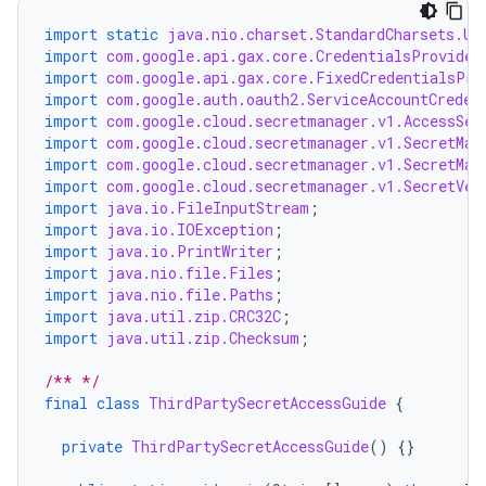
import static
java.nio.charset.StandardCharsets.UT
import
com.google.api.gax.core.CredentialsProvider
import
com.google.api.gax.core.FixedCredentialsPro
import
com.google.auth.oauth2.ServiceAccountCreden
import
com.google.cloud.secretmanager.v1.AccessSec
import
com.google.cloud.secretmanager.v1.SecretMan
import
com.google.cloud.secretmanager.v1.SecretMan
import
com.google.cloud.secretmanager.v1.SecretVer
import
java.io.FileInputStream
;
import
java.io.IOException
;
import
java.io.PrintWriter
;
import
java.nio.file.Files
;
import
java.nio.file.Paths
;
import
java.util.zip.CRC32C
;
import
java.util.zip.Checksum
;
/** */
final
class
ThirdPartySecretAccessGuide
{
private
ThirdPartySecretAccessGuide
()
{}