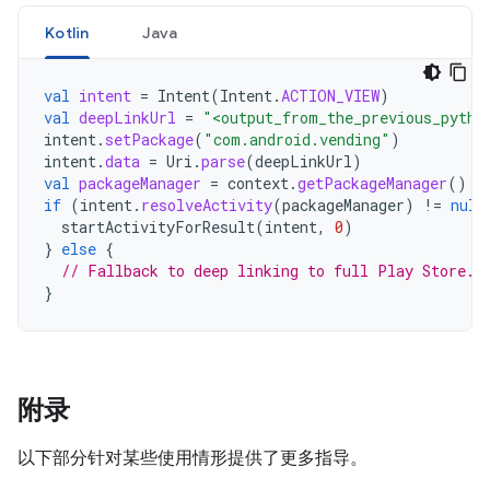
Kotlin
Java
val
intent
=
Intent
(
Intent
.
ACTION_VIEW
)
val
deepLinkUrl
=
"<output_from_the_previous_pytho
intent
.
setPackage
(
"com.android.vending"
)
intent
.
data
=
Uri
.
parse
(
deepLinkUrl
)
val
packageManager
=
context
.
getPackageManager
()
if
(
intent
.
resolveActivity
(
packageManager
)
!=
null
startActivityForResult
(
intent
,
0
)
}
else
{
// Fallback to deep linking to full Play Store.
}
附录
以下部分针对某些使用情形提供了更多指导。