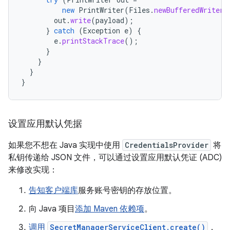
new
PrintWriter
(
Files
.
newBufferedWriter
(
out
.
write
(
payload
);
}
catch
(
Exception
e
)
{
e
.
printStackTrace
();
}
}
}
}
设置应用默认凭据
如果您不想在 Java 实现中使用
CredentialsProvider
将
私钥传递给 JSON 文件，可以通过设置应用默认凭证 (ADC)
来修改实现：
告知客户端库
服务账号密钥的存放位置。
向 Java 项目
添加 Maven 依赖项
。
调用
SecretManagerServiceClient.create()
，