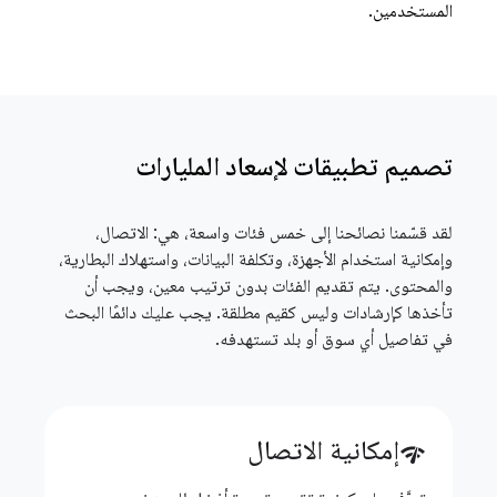
المستخدمين.
تصميم تطبيقات لإسعاد المليارات
لقد قسّمنا نصائحنا إلى خمس فئات واسعة، هي: الاتصال،
وإمكانية استخدام الأجهزة، وتكلفة البيانات، واستهلاك البطارية،
والمحتوى. يتم تقديم الفئات بدون ترتيب معين، ويجب أن
تأخذها كإرشادات وليس كقيم مطلقة. يجب عليك دائمًا البحث
في تفاصيل أي سوق أو بلد تستهدفه.
إمكانية الاتصال
network_check