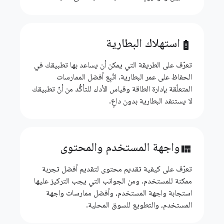
استهلاك البطارية
battery_alert
تعرّف على الطريقة التي يمكن أن يساعد بها تطبيقك في
الحفاظ على عمر البطارية. اتّبِع أفضل الممارسات
المتعلّقة بإدارة الطاقة وقياس الأداء للتأكُّد من أنّ تطبيقك
لا يستنفد البطارية بدون داعٍ.
واجهة المستخدم والمحتوى
view_quilt
تعرّف على كيفية تقديم محتوى لتقديم أفضل تجربة
ممكنة للمستخدم. ومن الجوانب التي يجب التركيز عليها
استجابة واجهة المستخدم، وأفضل ممارسات واجهة
المستخدم، والتطويع للسوق المحلية.