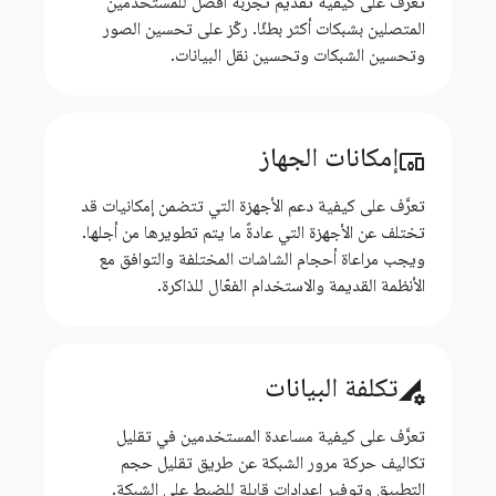
تعرَّف على كيفية تقديم تجربة أفضل للمستخدمين
المتصلين بشبكات أكثر بطئًا. ركّز على تحسين الصور
وتحسين الشبكات وتحسين نقل البيانات.
إمكانات الجهاز
devices_other
تعرَّف على كيفية دعم الأجهزة التي تتضمن إمكانيات قد
تختلف عن الأجهزة التي عادةً ما يتم تطويرها من أجلها.
ويجب مراعاة أحجام الشاشات المختلفة والتوافق مع
الأنظمة القديمة والاستخدام الفعّال للذاكرة.
تكلفة البيانات
perm_data_setting
تعرَّف على كيفية مساعدة المستخدمين في تقليل
تكاليف حركة مرور الشبكة عن طريق تقليل حجم
التطبيق وتوفير إعدادات قابلة للضبط على الشبكة.