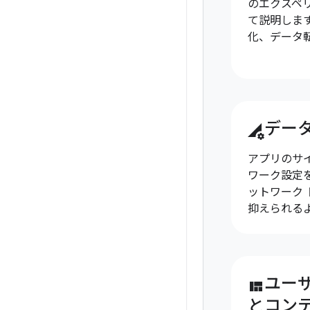
のエクスペ
て説明しま
化、データ
デー
perm_data_setting
アプリのサ
ワーク設定
ットワーク
抑えられる
ユー
view_quilt
とコン