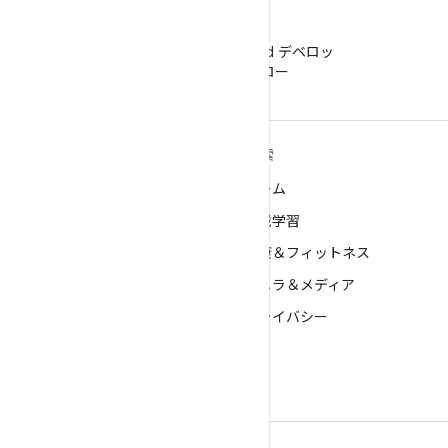
WeChat
WeChat で Android デベロッ
パーをフォロー
ANDROID の詳細
探索
Android
ゲーム
エンタープライズ向け Android
機械学習
セキュリティ
健康＆フィットネス
ソース
カメラ＆メディア
ニュース
プライバシー
ブログ
5G
ポッドキャスト