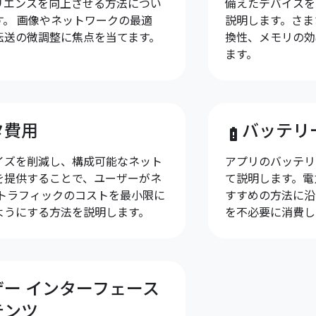
リエンスを向上させる方法につい
備えたデバイスを
す。 画像やネットワークの最適
説明します。さま
転送の微調整に焦点を当てます。
換性、メモリの効
ます。
タ費用
バッテリ
battery_alert
イズを削減し、構成可能なネット
アプリのバッテリ
を提供することで、ユーザーがネ
て説明します。電
 トラフィックのコストを最小限に
すすめの方法に沿
ようにする方法を説明します。
を不必要に消費し
ザー インターフェース
テンツ