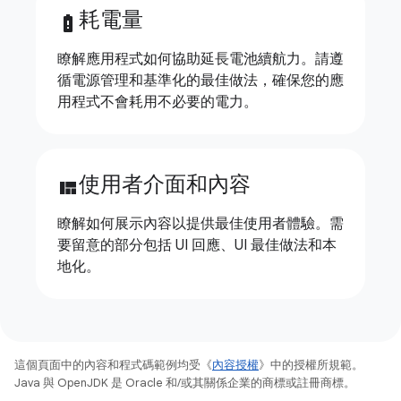
耗電量
battery_alert
瞭解應用程式如何協助延長電池續航力。請遵
循電源管理和基準化的最佳做法，確保您的應
用程式不會耗用不必要的電力。
使用者介面和內容
view_quilt
瞭解如何展示內容以提供最佳使用者體驗。需
要留意的部分包括 UI 回應、UI 最佳做法和本
地化。
這個頁面中的內容和程式碼範例均受《
內容授權
》中的授權所規範。
Java 與 OpenJDK 是 Oracle 和/或其關係企業的商標或註冊商標。