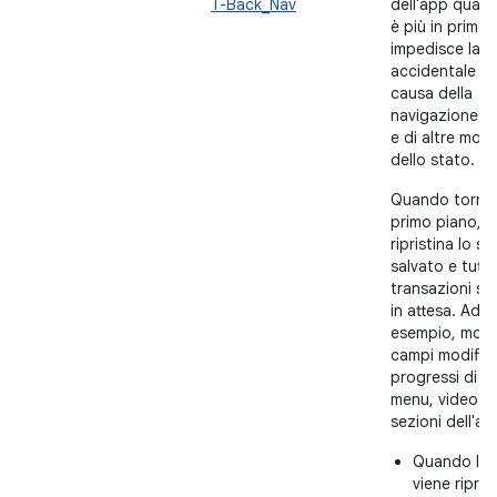
T-Back_Nav
dell'app quan
è più in primo
impedisce la p
accidentale di
causa della
navigazione a 
e di altre modi
dello stato.
Quando torna 
primo piano, l
ripristina lo st
salvato e tutte
transazioni st
in attesa. Ad
esempio, modi
campi modificab
progressi di g
menu, video e 
sezioni dell'ap
Quando l'a
viene ripres