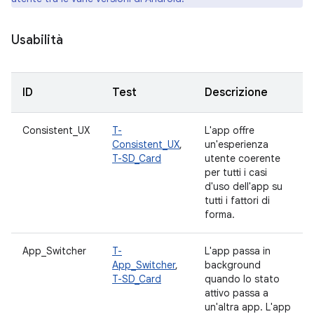
Usabilità
ID
Test
Descrizione
Consistent_UX
T-
L'app offre
Consistent_UX
,
un'esperienza
T-SD_Card
utente coerente
per tutti i casi
d'uso dell'app su
tutti i fattori di
forma.
App_Switcher
T-
L'app passa in
App_Switcher
,
background
T-SD_Card
quando lo stato
attivo passa a
un'altra app. L'app