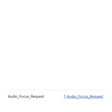
Audio_Focus_Request
T-Audio_Focus_Request