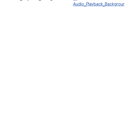
Audio_Playback_Background