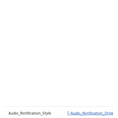
Audio_Notification_Style
T-Audio_Notification_Style