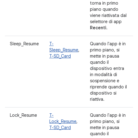
torna in primo
piano quando
viene riattivata dal
selettore di app
Recenti
.
Sleep_Resume
T-
Quando l'app è in
Sleep_Resume
,
primo piano, si
T-SD_Card
mette in pausa
quando il
dispositivo entra
in modalità di
sospensione e
riprende quando il
dispositivo si
riattiva.
Lock_Resume
T-
Quando l'app è in
Lock_Resume
,
primo piano, si
T-SD_Card
mette in pausa
quando il