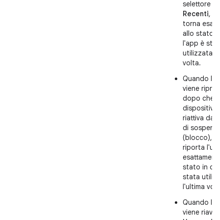
selettore d
Recenti
, l
torna esat
allo stato i
l'app è sta
utilizzata l'
volta.
Quando l'a
viene ripre
dopo che il
dispositivo 
riattiva dal
di sospens
(blocco), l
riporta l'ut
esattamente
stato in cui
stata utiliz
l'ultima volt
Quando l'a
viene riavvi