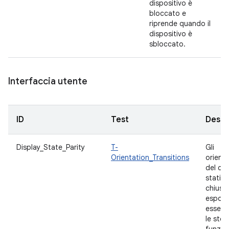
dispositivo è
bloccato e
riprende quando il
dispositivo è
sbloccato.
Interfaccia utente
ID
Test
Descr
Display_State_Parity
T-
Gli
Orientation_Transitions
orient
del dis
stati di
chiusu
espon
essenz
le stes