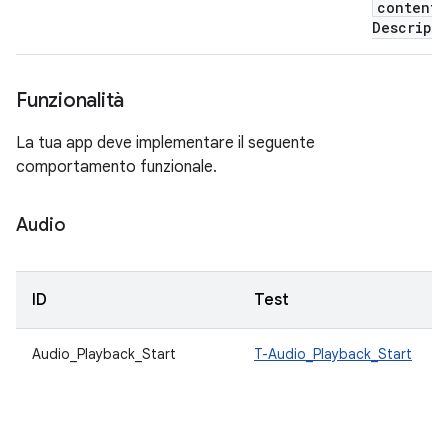
content
Descript
Funzionalità
La tua app deve implementare il seguente
comportamento funzionale.
Audio
ID
Test
Audio_Playback_Start
T-Audio_Playback_Start