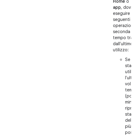
Home
o
Tu
app
, dovr
eseguire un
seguenti
operazioni,
seconda de
tempo tras
dall'ultimo
utilizzo:
Se l'
stata
utili
l'ulti
volta
temp
(poch
minuti
ripris
stato
dell'a
più v
possi