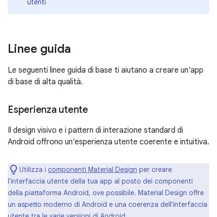
utenti
Linee guida
Le seguenti linee guida di base ti aiutano a creare un'app
di base di alta qualità.
Esperienza utente
Il design visivo e i pattern di interazione standard di
Android offrono un'esperienza utente coerente e intuitiva.
Utilizza i
componenti Material Design
per creare
l'interfaccia utente della tua app al posto dei componenti
della piattaforma Android, ove possibile. Material Design offre
un aspetto moderno di Android e una coerenza dell'interfaccia
utente tra le varie versioni di Android.