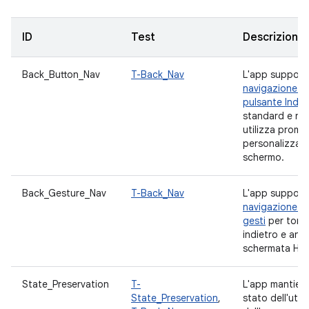
ID
Test
Descrizione
Back_Button_Nav
T-Back_Nav
L'app supporta
navigazione co
pulsante Indie
standard e no
utilizza promp
personalizzati 
schermo.
Back_Gesture_Nav
T-Back_Nav
L'app supporta
navigazione tr
gesti
per torn
indietro e anda
schermata Ho
State_Preservation
T-
L'app mantiene
State_Preservation
,
stato dell'ute