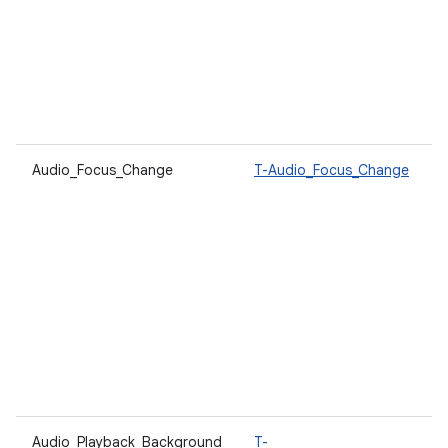
Audio_Focus_Change
T-Audio_Focus_Change
Audio_Playback_Background
T-