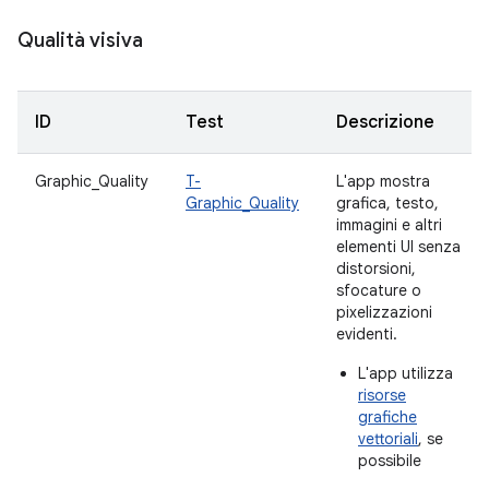
Qualità visiva
ID
Test
Descrizione
Graphic_Quality
T-
L'app mostra
Graphic_Quality
grafica, testo,
immagini e altri
elementi UI senza
distorsioni,
sfocature o
pixelizzazioni
evidenti.
L'app utilizza
risorse
grafiche
vettoriali
, se
possibile