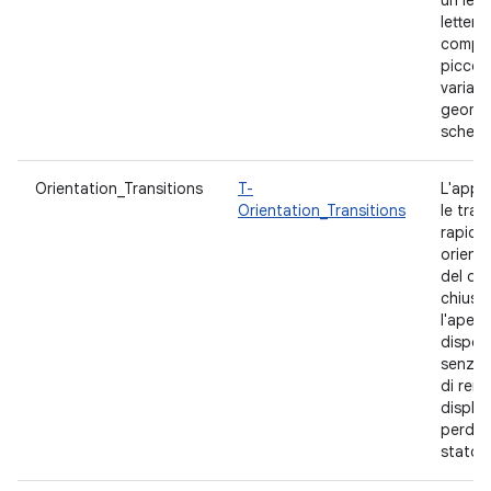
un leg
letterb
compe
piccol
variazi
geomet
scherm
Orientation_Transitions
T-
L'app 
Orientation_Transitions
le tran
rapide 
orient
del dis
chiusu
l'apert
disposi
senza 
di rend
displa
perder
stato.