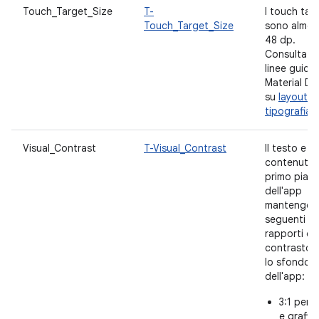
Touch_Target_Size
T-
I touch tar
Touch_Target_Size
sono alme
48 dp.
Consulta le
linee guida 
Material De
su
layout e
tipografia
.
Visual_Contrast
T-Visual_Contrast
Il testo e i
contenuti i
primo pian
dell'app
mantengono
seguenti
rapporti di
contrasto 
lo sfondo
dell'app:
3:1 per 
e grafica