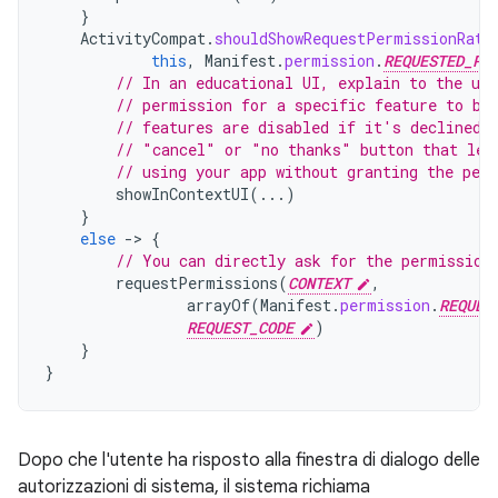
}
ActivityCompat
.
shouldShowRequestPermissionRati
this
,
Manifest
.
permission
.
REQUESTED_PE
// In an educational UI, explain to the use
// permission for a specific feature to be
// features are disabled if it's declined.
// "cancel" or "no thanks" button that let
// using your app without granting the per
showInContextUI
(...)
}
else
-
>
{
// You can directly ask for the permission
requestPermissions
(
CONTEXT
,
arrayOf
(
Manifest
.
permission
.
REQUES
REQUEST_CODE
)
}
}
Dopo che l'utente ha risposto alla finestra di dialogo delle
autorizzazioni di sistema, il sistema richiama