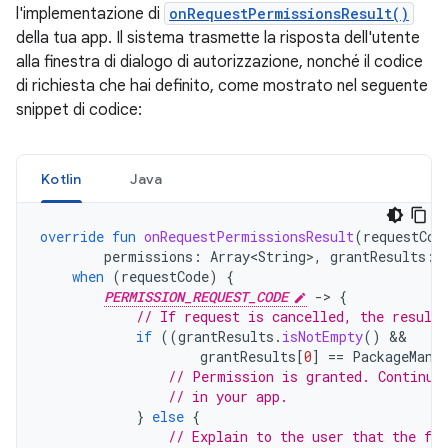
l'implementazione di
onRequestPermissionsResult()
della tua app. Il sistema trasmette la risposta dell'utente
alla finestra di dialogo di autorizzazione, nonché il codice
di richiesta che hai definito, come mostrato nel seguente
snippet di codice:
Kotlin
Java
override
fun
onRequestPermissionsResult
(
requestCod
permissions
:
Array<String>
,
grantResults
:
when
(
requestCode
)
{
PERMISSION_REQUEST_CODE
-
>
{
// If request is cancelled, the result
if
((
grantResults
.
isNotEmpty
()
grantResults
[
0
]
==
PackageMana
// Permission is granted. Continue
// in your app.
}
else
{
// Explain to the user that the fea