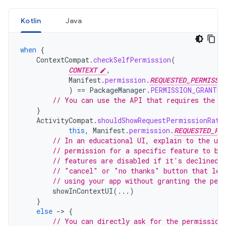
Kotlin
Java
when
{
ContextCompat
.
checkSelfPermission
(
CONTEXT
,
Manifest
.
permission
.
REQUESTED_PERMISSI
)
==
PackageManager
.
PERMISSION_GRANTED
// You can use the API that requires the p
}
ActivityCompat
.
shouldShowRequestPermissionRati
this
,
Manifest
.
permission
.
REQUESTED_PE
// In an educational UI, explain to the use
// permission for a specific feature to be
// features are disabled if it's declined.
// "cancel" or "no thanks" button that let
// using your app without granting the per
showInContextUI
(...)
}
else
-
>
{
// You can directly ask for the permission