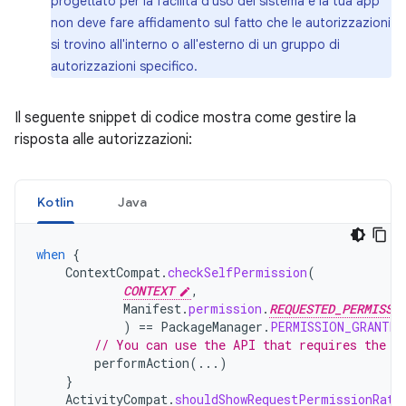
progettato per la facilità d'uso del sistema e la tua app
non deve fare affidamento sul fatto che le autorizzazioni
si trovino all'interno o all'esterno di un gruppo di
autorizzazioni specifico.
Il seguente snippet di codice mostra come gestire la
risposta alle autorizzazioni:
Kotlin
Java
when
{
ContextCompat
.
checkSelfPermission
(
CONTEXT
,
Manifest
.
permission
.
REQUESTED_PERMISSI
)
==
PackageManager
.
PERMISSION_GRANTED
// You can use the API that requires the p
performAction
(...)
}
ActivityCompat
.
shouldShowRequestPermissionRati