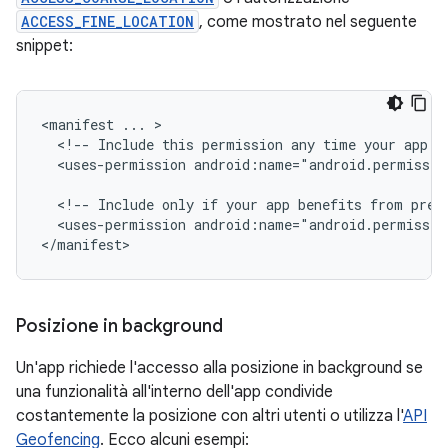
ACCESS_FINE_LOCATION
, come mostrato nel seguente
snippet:
<manifest
...
<!--
Include
this
permission
any
time
your
app
n
<uses-permission
android:name="android.permissio
<!--
Include
only
if
your
app
benefits
from
prec
<uses-permission
android:name="android.permissio
</manifest>
Posizione in background
Un'app richiede l'accesso alla posizione in background se
una funzionalità all'interno dell'app condivide
costantemente la posizione con altri utenti o utilizza l'
API
Geofencing
. Ecco alcuni esempi: