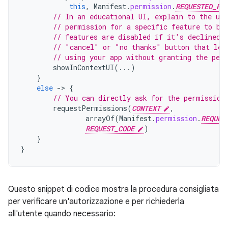
this
,
Manifest
.
permission
.
REQUESTED_PE
// In an educational UI, explain to the use
// permission for a specific feature to be
// features are disabled if it's declined.
// "cancel" or "no thanks" button that let
// using your app without granting the per
showInContextUI
(...)
}
else
-
>
{
// You can directly ask for the permission
requestPermissions
(
CONTEXT
,
arrayOf
(
Manifest
.
permission
.
REQUES
REQUEST_CODE
)
}
}
Questo snippet di codice mostra la procedura consigliata
per verificare un'autorizzazione e per richiederla
all'utente quando necessario: