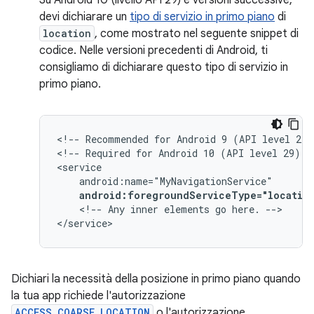
Su Android 10 (livello API 29) e versioni successive,
devi dichiarare un
tipo di servizio in primo piano
di
location
, come mostrato nel seguente snippet di
codice. Nelle versioni precedenti di Android, ti
consigliamo di dichiarare questo tipo di servizio in
primo piano.
<!--
Recommended
for
Android
9
(API
level
28)
<!--
Required
for
Android
10
(API
level
29)
a
android:foregroundServiceType="locatio
<!--
Any
inner
elements
go
here.
-->

</service>
Dichiari la necessità della posizione in primo piano quando
la tua app richiede l'autorizzazione
ACCESS_COARSE_LOCATION
o l'autorizzazione