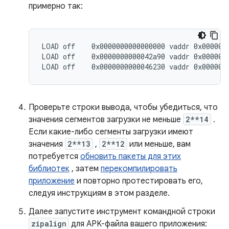
примерно так:
LOAD off    0x0000000000000000 vaddr 0x0000000
LOAD off    0x0000000000042a90 vaddr 0x0000000
Проверьте строки вывода, чтобы убедиться, что
значения сегментов загрузки не меньше
2**14
.
Если какие-либо сегменты загрузки имеют
значения
2**13
,
2**12
или меньше, вам
потребуется
обновить пакеты для этих
библиотек
, затем
перекомпилировать
приложение
и повторно протестировать его,
следуя инструкциям в этом разделе.
Далее запустите инструмент командной строки
zipalign
для APK-файла вашего приложения: