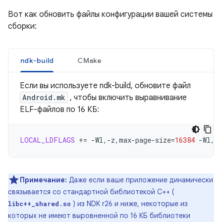
Вот как обновить файлы конфигурации вашей системы
сборки:
ndk-build
CMake
Если вы используете ndk-build, обновите файл
Android.mk
, чтобы включить выравнивание
ELF-файлов по 16 КБ:
LOCAL_LDFLAGS
+=
-Wl,-z,max-page-size
=
16384
-Wl,-
Примечание:
Даже если ваше приложение динамически
связывается со стандартной библиотекой C++ (
) из NDK r26 и ниже, некоторые из
libc++_shared.so
которых не имеют выровненной по 16 КБ библиотеки