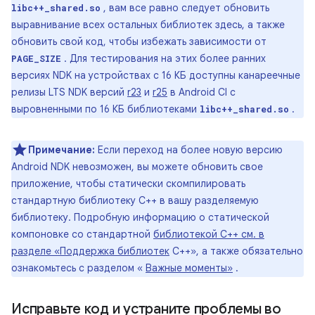
, вам все равно следует обновить
libc++_shared.so
выравнивание всех остальных библиотек здесь, а также
обновить свой код, чтобы избежать зависимости от
. Для тестирования на этих более ранних
PAGE_SIZE
версиях NDK на устройствах с 16 КБ доступны канареечные
релизы LTS NDK версий
r23
и
r25
в Android CI с
выровненными по 16 КБ библиотеками
.
libc++_shared.so
Примечание:
Если переход на более новую версию
Android NDK невозможен, вы можете обновить свое
приложение, чтобы статически скомпилировать
стандартную библиотеку C++ в вашу разделяемую
библиотеку. Подробную информацию о статической
компоновке со стандартной
библиотекой C++ см. в
разделе «Поддержка библиотек
C++», а также обязательно
ознакомьтесь с разделом «
Важные моменты»
.
Исправьте код и устраните проблемы во