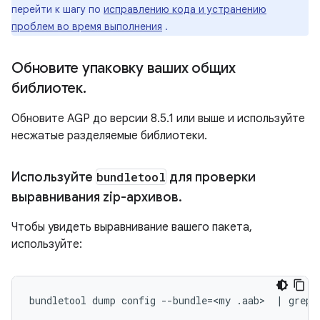
перейти к шагу по
исправлению кода и устранению
проблем во время выполнения
.
Обновите упаковку ваших общих
библиотек
.
Обновите AGP до версии 8.5.1 или выше и используйте
несжатые разделяемые библиотеки.
Используйте
bundletool
для проверки
выравнивания zip-архивов
.
Чтобы увидеть выравнивание вашего пакета,
используйте:
bundletool
dump
config
--bundle
=
<my
.aab>
|
grep