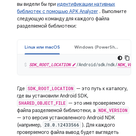
вы видели бы при
идентификации нативных
библиотек с помощью APK Analyzer
. Выполните
следующую команду для каждого файла
разделяемой библиотеки:
Linux или macOS
Windows (PowerShell)
SDK_ROOT_LOCATION
/Android/sdk/ndk/
NDK_VER
Где
SDK_ROOT_LOCATION
— это путь к каталогу,
где вы установили Android SDK,
SHARED_OBJECT_FILE
— это имя проверяемого
файла разделяемой библиотеки, а
NDK_VERSION
— это версия установленного Android NDK
(например,
28.0.12433566
). Для каждого
проверяемого файла вывод будет выглядеть