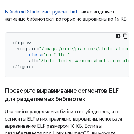
В Android Studio инструмент Lint
также выделяет
нативные библиотеки, которые не выровнены по 16 КБ.
<
figure
<
img
src
=
"/images/guide/practices/studio-align-l
class
=
"no-filter"
alt
=
"Studio linter warning about a non-alig
<
/
figure
Проверьте выравнивание сегментов ELF
для разделяемых библиотек
.
Для любых разделяемых библиотек убедитесь, что
сегменты ELF в них правильно выровнены, используя
выравнивание ELF размером 16 КБ. Если вы
разрабатываете под Linux или macOS, вы можете