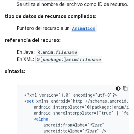
Se utiliza el nombre del archivo como ID de recurso.
tipo de datos de recursos compilados:
Puntero del recurso a un
Animation
referencia del recurso:
En Java:
R.anim.
filename
En XML:
@[
package
:]anim/
filename
sintaxis:
<?xml
version="1.0"
encoding="utf-8"?>

<
set
android:interpolator="@[package:]anim/
int
android:shareInterpolator=["true"
|
"fals
<
alpha
android:fromAlpha="
float
android:toAlpha="
float
"