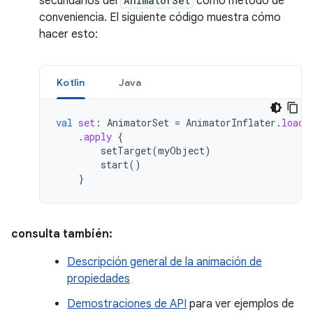
secundarios del
AnimatorSet
como método de
conveniencia. El siguiente código muestra cómo
hacer esto:
Kotlin
Java
val
set
:
AnimatorSet
=
AnimatorInflater
.
loadA
.
apply
{
setTarget
(
myObject
)
start
()
}
consulta también:
Descripción general de la animación de
propiedades
Demostraciones de API
para ver ejemplos de