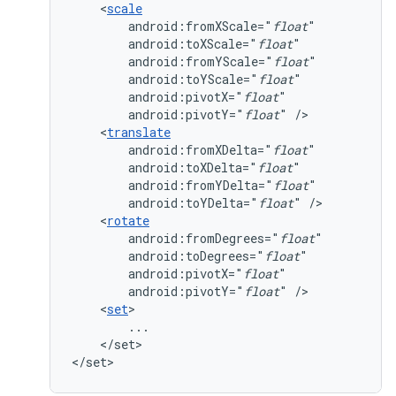
<
scale
android:fromXScale="
float
android:toXScale="
float
android:fromYScale="
float
android:toYScale="
float
android:pivotX="
float
android:pivotY="
float
"
<
translate
android:fromXDelta="
float
android:toXDelta="
float
android:fromYDelta="
float
android:toYDelta="
float
"
<
rotate
android:fromDegrees="
float
android:toDegrees="
float
android:pivotX="
float
android:pivotY="
float
"
<
set
</set>

</set>