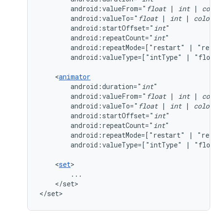
android:valueFrom="
float
|
int
|
colo
android:valueTo="
float
|
int
|
color
android:startOffset="
int
android:repeatCount="
int
android:repeatMode=["restart"
|
android:valueType=["intType"
|
"float
<
animator
android:duration="
int
android:valueFrom="
float
|
int
|
colo
android:valueTo="
float
|
int
|
color
android:startOffset="
int
android:repeatCount="
int
android:repeatMode=["restart"
|
android:valueType=["intType"
|
"float
<
set
</set>

</set>