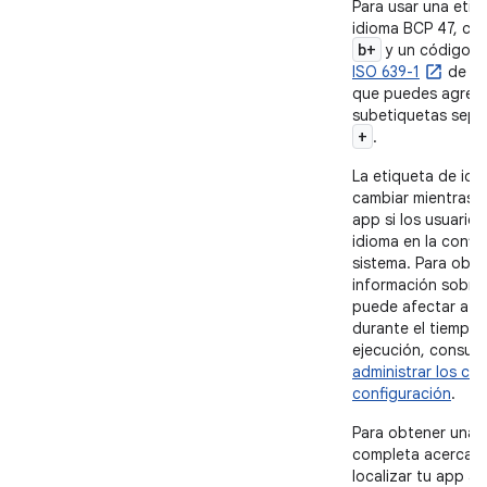
Para usar una etiq
idioma BCP 47, co
b+
y un código d
ISO 639-1
de dos
que puedes agreg
subetiquetas sepa
+
.
La etiqueta de id
cambiar mientras s
app si los usuario
idioma en la confi
sistema. Para obte
información sobre
puede afectar a t
durante el tiempo
ejecución, consul
administrar los ca
configuración
.
Para obtener una 
completa acerca 
localizar tu app a 