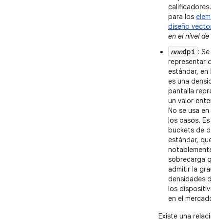
calificadores. Re
para los
elemen
diseño vectoria
en el nivel de AP
nnn
dpi
: Se u
representar de
estándar, en la
es una densidad
pantalla repres
un valor entero 
No se usa en la
los casos. Es m
buckets de den
estándar, que 
notablemente l
sobrecarga qu
admitir la gran
densidades de 
los dispositivos
en el mercado.
Existe una relación