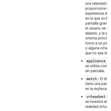
una televisión y
proporciona un
experiencia de 
en la que su IU
pantalla grande
el usuario se e
alejado, y la ex
orienta princip
torno a un pad 
o alguna otra i
que no sea de 
appliance
: 
se utiliza como
sin pantalla.
watch
: El dis
tiene una pantal
en la muñeca.
vrheadset
: E
se muestra en v
realidad virtual.