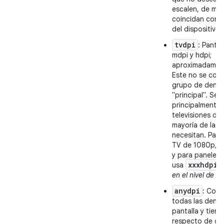
escalen, de mo
coincidan con l
del dispositivo.
tvdpi
: Pantal
mdpi y hdpi;
aproximadament
Este no se cons
grupo de densi
"principal". Se 
principalmente 
televisiones de 
mayoría de las 
necesitan. Para
TV de 1080p, 
y para paneles 
xxxhdpi
usa
.
en el nivel de AP
anydpi
: Coin
todas las dens
pantalla y tiene
respecto de ot