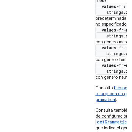
res/
values-fr/
strings.xm
predeterminadas 
no especificado)
values-fr-mas
strings.xm
con género mascul
values-fr-fe
strings.xm
con género femen
values-fr-ne
strings.xm
con género neutro
Consulta
Personali
tu app con un gén
gramatical
.
Consulta también 
de configuración
getGrammatica
que indica el géne