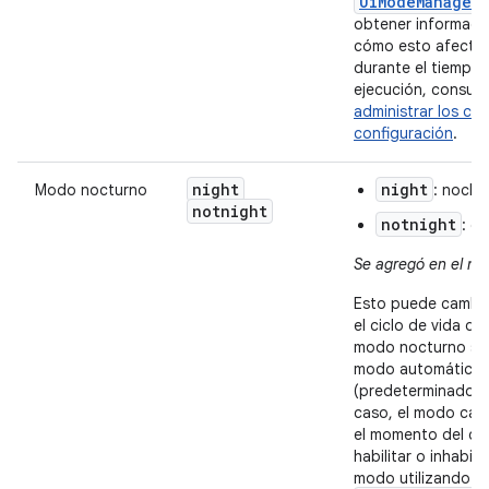
UiModeManager
obtener informaci
cómo esto afecta 
durante el tiempo
ejecución, consul
administrar los ca
configuración
.
night
night
Modo nocturno
: noche
notnight
notnight
: dí
Se agregó en el niv
Esto puede cambia
el ciclo de vida de 
modo nocturno se 
modo automático
(predeterminado);
caso, el modo cam
el momento del dí
habilitar o inhabili
modo utilizando