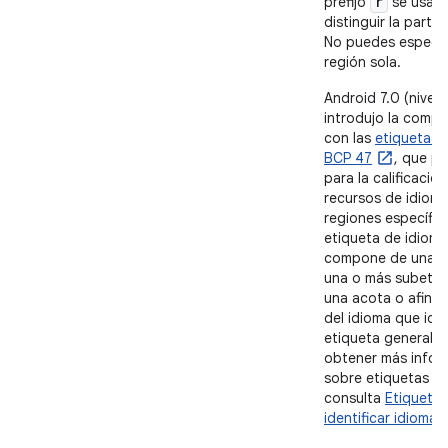
r
prefijo
se usa p
distinguir la parte 
No puedes especif
región sola.
Android 7.0 (nivel 
introdujo la compa
con las
etiquetas 
BCP 47
, que p
para la calificació
recursos de idioma
regiones específic
etiqueta de idioma
compone de una s
una o más subetiq
una acota o afina 
del idioma que iden
etiqueta general. 
obtener más infor
sobre etiquetas de
consulta
Etiquetas
identificar idiomas