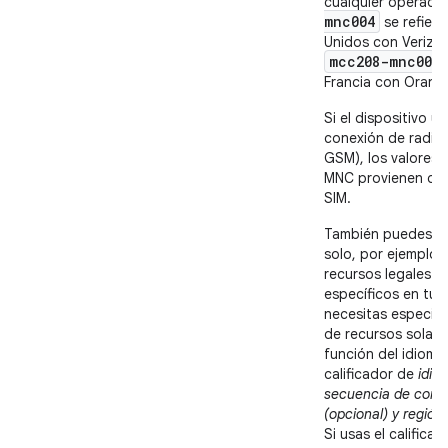
cualquier operado
mnc004
se refiere
Unidos con Verizo
mcc208-mnc00
s
Francia con Orang
Si el dispositivo ut
conexión de radio 
GSM), los valores 
MNC provienen de l
SIM.
También puedes u
solo, por ejemplo, 
recursos legales d
específicos en tu a
necesitas especific
de recursos solam
función del idioma, 
calificador de
idio
secuencia de com
(opcional) y región
Si usas el califica