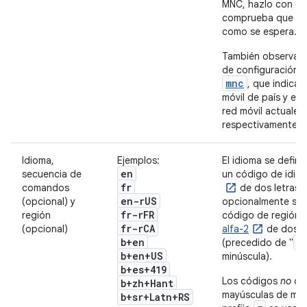
MNC, hazlo con cu
comprueba que fu
como se espera.
También observa 
de configuración
mnc
, que indican
móvil de país y el
red móvil actuales,
respectivamente.
Idioma,
Ejemplos:
El idioma se defin
en
secuencia de
un código de idi
fr
comandos
de dos letras,
en-r
US
(opcional) y
opcionalmente seg
fr-r
FR
región
código de región
fr-r
CA
(opcional)
alfa-2
de dos le
b+en
r
(precedido de "
b+en+US
minúscula).
b+es+419
Los códigos
no
dis
b+zh+Hant
mayúsculas de minú
b+sr+Latn+RS