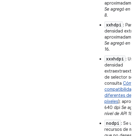
aproximadament
Se agregó en el 
8.
xxhdpi
: Pant
densidad extrae
aproximadament
Se agregó en el 
16.
xxxhdpi
: Uso
densidad
extraextraextra
de selector sol
consulta
Cómo 
compatibilidad
diferentes den
píxeles
); aprox
640 dpi
Se agre
nivel de API 18.
nodpi
: Se us
recursos de ma
que no deseas 