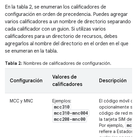
En la tabla 2, se enumeran los calificadores de
configuración en orden de precedencia. Puedes agregar
varios calificadores a un nombre de directorio separando
cada calificador con un guion. Si utilizas varios
calificadores para un directorio de recursos, debes
agregarlos al nombre del directorio en el orden en el que
se enumeran en la tabla.
Tabla 2:
Nombres de calificadores de configuración.
Valores de
Configuración
Descripción
calificadores
MCC y MNC
Ejemplos:
El código móvil de
mcc310
opcionalmente seg
mcc310-mnc004
código de red móv
mcc208-mnc00
la tarjeta SIM del d
mcc3
Por ejemplo,
refiere a Estados 