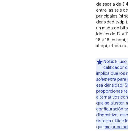
de escala de 3:4:6:
entre las seis den
principales (si se i
densidad tvdpi). Po
un mapa de bits de
ldpi es de 12 × 12 
18 × 18 en hdpi, d
xhdpi, etcétera.
Nota:
El uso de
calificador de
implica que los re
solamente
para pan
esa densidad. Si n
proporcionas recu
alternativos con ca
que se ajusten mejo
configuración actu
dispositivo, es pos
sistema utilice los
que
mejor coincid