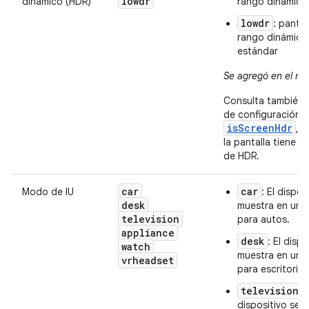
lowdr
dinámico (HDR)
rango dinámico
lowdr
: pantal
rango dinámico
estándar
Se agregó en el niv
Consulta también 
de configuración
isScreenHdr
, q
la pantalla tiene 
de HDR.
car
car
Modo de IU
: El dispos
desk
muestra en un 
television
para autos.
appliance
desk
: El dispo
watch
muestra en un 
vrheadset
para escritorio.
television
: 
dispositivo se 