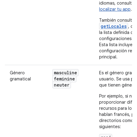
idiomas, consulta
localizar tu app
.
También consulta 
getLocales
, qu
la lista definida de
configuraciones re
Esta lista incluye la
configuración regi
principal.
masculine
Género
Es el género grama
feminine
gramatical
usuario. Se usa pa
neuter
que tienen género 
Por ejemplo, si nec
proporcionar dife
recursos para los 
hablan francés, p
directorios como l
siguientes: