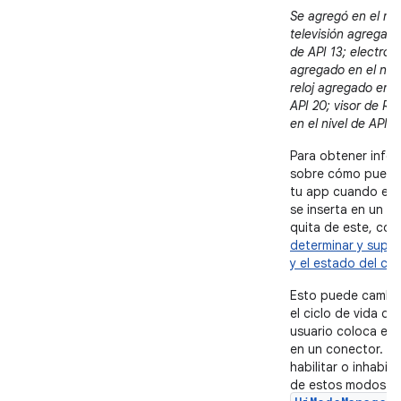
Se agregó en el niv
televisión agregada
de API 13; electro
agregado en el nive
reloj agregado en e
API 20; visor de R
en el nivel de API 2
Para obtener info
sobre cómo puede
tu app cuando el d
se inserta en un c
quita de este, con
determinar y superv
y el estado del co
Esto puede cambia
el ciclo de vida de 
usuario coloca el d
en un conector. P
habilitar o inhabili
de estos modos m