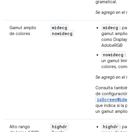
gramatical.
Se agregó en el niv
widecg
widecg
Gamut amplio
: pant
nowidecg
de colores
gamut amplio d
como Display P
AdobeRGB
nowidecg
: p
un gamut limit
colores, como 
Se agregó en el niv
Consulta también 
de configuración
isScreenWideC
que indica si la pan
un gamut amplio d
highdr
highdr
Alto rango
: pant