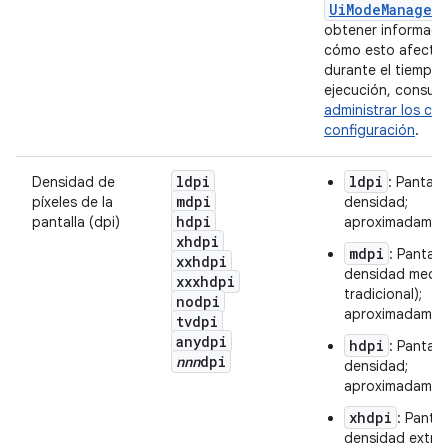
UiModeManager
obtener informaci
cómo esto afecta 
durante el tiempo
ejecución, consul
administrar los ca
configuración
.
ldpi
ldpi
Densidad de
: Pantall
mdpi
píxeles de la
densidad;
hdpi
pantalla (dpi)
aproximadament
xhdpi
mdpi
: Pantall
xxhdpi
densidad medi
xxxhdpi
tradicional);
nodpi
aproximadament
tvdpi
anydpi
hdpi
: Pantall
nnn
dpi
densidad;
aproximadament
xhdpi
: Pantal
densidad extraa