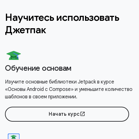
Научитесь использовать
Джетпак
Обучение основам
Изучите основные библиотеки Jetpack в курсе
«Основы Android с Compose» и уменьшите количество
шаблонов в своем приложении.
Начать курс
open_in_new