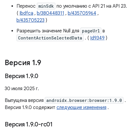
Перенос
minSdk
по умолчанию с API 21 на API 23.
(
Ibdfca
,
b/380448311
,
b/435705964
,
b/435705223
)
Разрешить значение Null для
pageUrl
в
ContentActionSelectedData
. (
Id9349
)
Версия 1
.
9
Версия 1
.
9
.
0
30 июля 2025 г.
Выпущена версия
androidx.browser:browser:1.9.0
.
Версия 1.9.0 содержит
следующие изменения
.
Версия 1
.
9
.
0-rc01