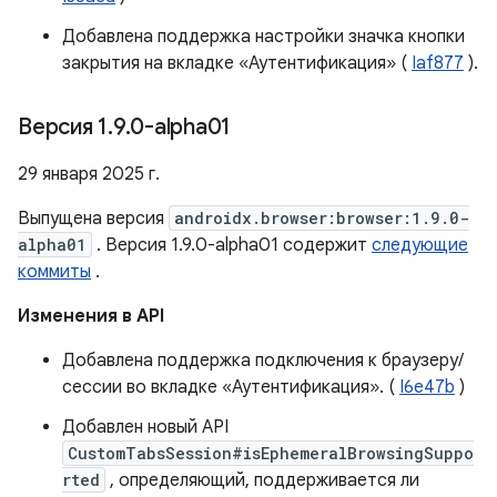
Добавлена ​​поддержка настройки значка кнопки
закрытия на вкладке «Аутентификация» (
Iaf877
).
Версия 1
.
9
.
0-alpha01
29 января 2025 г.
Выпущена версия
androidx.browser:browser:1.9.0-
alpha01
. Версия 1.9.0-alpha01 содержит
следующие
коммиты
.
Изменения в API
Добавлена ​​поддержка подключения к браузеру/
сессии во вкладке «Аутентификация». (
I6e47b
)
Добавлен новый API
CustomTabsSession#isEphemeralBrowsingSuppo
rted
, определяющий, поддерживается ли