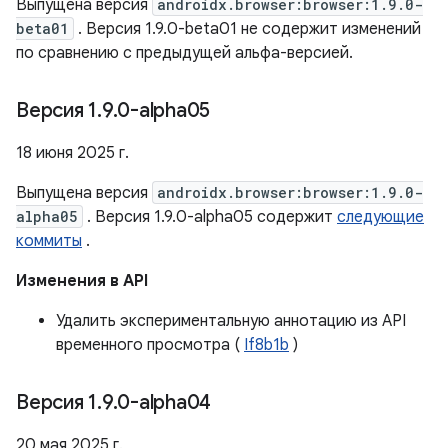
Выпущена версия
androidx.browser:browser:1.9.0-
beta01
. Версия 1.9.0-beta01 не содержит изменений
по сравнению с предыдущей альфа-версией.
Версия 1
.
9
.
0-alpha05
18 июня 2025 г.
Выпущена версия
androidx.browser:browser:1.9.0-
alpha05
. Версия 1.9.0-alpha05 содержит
следующие
коммиты
.
Изменения в API
Удалить экспериментальную аннотацию из API
временного просмотра (
If8b1b
)
Версия 1
.
9
.
0-alpha04
20 мая 2025 г.