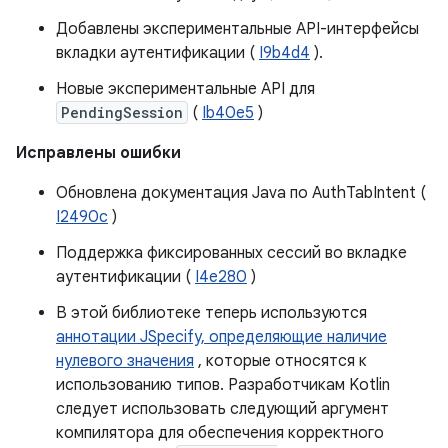
Добавлены экспериментальные API-интерфейсы
вкладки аутентификации (
I9b4d4
).
Новые экспериментальные API для
PendingSession
(
Ib40e5
)
Исправлены ошибки
Обновлена ​​документация Java по AuthTabIntent (
I2490c
)
Поддержка фиксированных сессий во вкладке
аутентификации (
I4e280
)
В этой библиотеке теперь используются
аннотации JSpecify, определяющие наличие
нулевого значения
, которые относятся к
использованию типов. Разработчикам Kotlin
следует использовать следующий аргумент
компилятора для обеспечения корректного