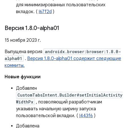
для минимизированных пользовательских
вкладок. (
I67f2d
)
Версия 1
.
8
.
0-alpha01
15 ноября 2023 г.
Выпущена версия
androidx.browser:browser:1.8.0-
alpha01
.
Версия 1.8.0-alpha01 содержит следующие
коммиты.
Новые функции
Добавлен
CustomTabsIntent.Builder#setInitialActivity
WidthPx
, позволяющий разработчикам
указывать начальную ширину запуска
пользовательской вкладки. (
I443f6
)
Добавлена