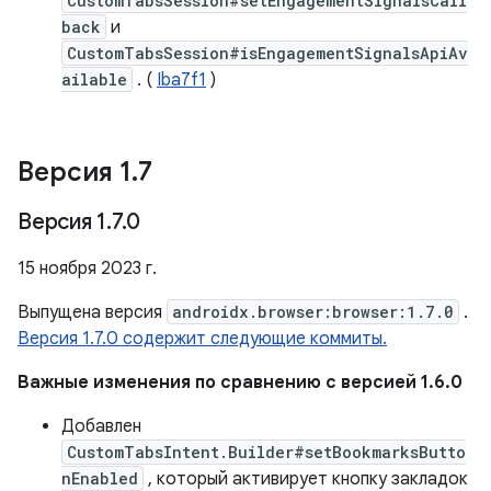
CustomTabsSession#setEngagementSignalsCall
back
и
CustomTabsSession#isEngagementSignalsApiAv
ailable
. (
Iba7f1
)
Версия 1
.
7
Версия 1
.
7
.
0
15 ноября 2023 г.
Выпущена версия
androidx.browser:browser:1.7.0
.
Версия 1.7.0 содержит следующие коммиты.
Важные изменения по сравнению с версией 1.6.0
Добавлен
CustomTabsIntent.Builder#setBookmarksButto
nEnabled
, который активирует кнопку закладок