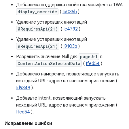
Добавлена ​​поддержка свойства манифеста TWA
display_override
(
Ib036b
).
Удаление устаревших аннотаций
@RequiresApi(21)
(
Ic4792
)
Удаление устаревших аннотаций
@RequiresApi(21)
(
I9103b
)
Разрешить значение Null для
pageUrl
в
ContentActionSelectedData
(
Ifed54
)
Добавлено намерение, позволяющее запускать
исходный URL-адрес во внешнем приложении (
Id9349
).
Добавьте Intent, позволяющий запускать
исходный URL-адрес во внешнем приложении (
Ifed54
).
Исправлены ошибки