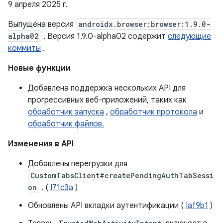
9 апреля 2025 г.
Выпущена версия
androidx.browser:browser:1.9.0-
alpha02
. Версия 1.9.0-alpha02 содержит
следующие
коммиты
.
Новые функции
Добавлена ​​поддержка нескольких API для
прогрессивных веб-приложений, таких как
обработчик запуска
,
обработчик протокола
и
обработчик файлов.
Изменения в API
Добавлены перегрузки для
CustomTabsClient#createPendingAuthTabSessi
on
. (
I71c3a
)
Обновлены API вкладки аутентификации (
Iaf9b1
)