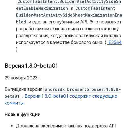
CustomTabsIntent.Builder#setActivitySideSh
eetEnableMaximization
в
CustomTabsIntent
Builder#setActivitySideSheetMaximizationEna
bled
и сделан его публичным API. Это позволяет
разработчикам включать или отключать кнопку
развертывания, когда пользовательская вкладка
используется в качестве бокового окна. (
IE3564
)
Версия 1
.
8
.
0-beta01
29 ноября 2023 г.
Выпущена версия
androidx.browser:browser:1.8.0-
beta01
.
Версия 1.8.0-beta01 содержит следующие
коммиты.
Новые функции
Добавлена ​​экспериментальная поддержка API