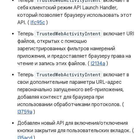
Теперь
TrustedWebActivityIntent
включает в
себя клиентский режим API Launch Handler,
который позволяет браузеру использовать этот
API. (
Ifc95c
)
Теперь
TrustedWebActivityIntent
включает URI
файлов, открытых с помощью
зарегистрированных фильтров намерений
приложения, и предоставляет браузеру права на
чтение и запись этих файлов. (
I2134a
)
Теперь
TrustedWebActivityIntent
включает в
свои дополнительные параметры URL-адрес
первоначально запущенного веб-приложения,
добавляя контекст для браузера при
использовании обработчиками протоколов. (
I3759a
)
Добавлен новый API для включения/отключения
кнопки закрытия для пользовательских вкладок. (
I35acd
)