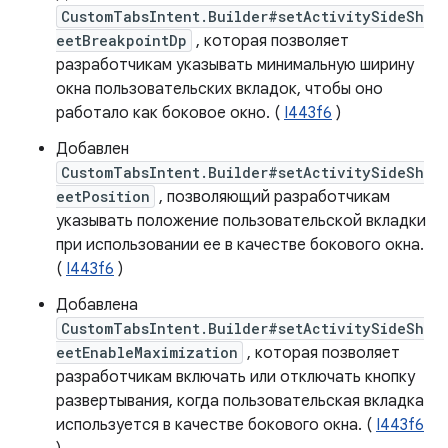
CustomTabsIntent.Builder#setActivitySideSh
eetBreakpointDp
, которая позволяет
разработчикам указывать минимальную ширину
окна пользовательских вкладок, чтобы оно
работало как боковое окно. (
I443f6
)
Добавлен
CustomTabsIntent.Builder#setActivitySideSh
eetPosition
, позволяющий разработчикам
указывать положение пользовательской вкладки
при использовании ее в качестве бокового окна.
(
I443f6
)
Добавлена
CustomTabsIntent.Builder#setActivitySideSh
eetEnableMaximization
, которая позволяет
разработчикам включать или отключать кнопку
развертывания, когда пользовательская вкладка
используется в качестве бокового окна. (
I443f6