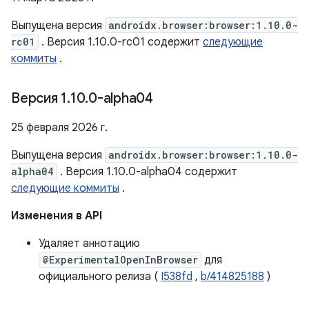
Выпущена версия
androidx.browser:browser:1.10.0-
rc01
. Версия 1.10.0-rc01 содержит
следующие
коммиты
.
Версия 1
.
10
.
0-alpha04
25 февраля 2026 г.
Выпущена версия
androidx.browser:browser:1.10.0-
alpha04
. Версия 1.10.0-alpha04 содержит
следующие коммиты
.
Изменения в API
Удаляет аннотацию
@ExperimentalOpenInBrowser
для
официального релиза (
I538fd
,
b/414825188
)