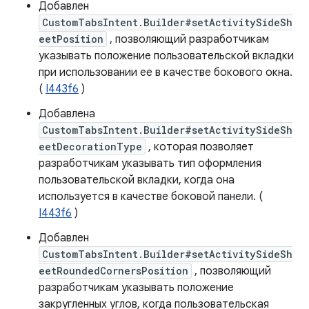
Добавлен
CustomTabsIntent.Builder#setActivitySideSh
eetPosition
, позволяющий разработчикам
указывать положение пользовательской вкладки
при использовании ее в качестве бокового окна.
(
I443f6
)
Добавлена
CustomTabsIntent.Builder#setActivitySideSh
eetDecorationType
, которая позволяет
разработчикам указывать тип оформления
пользовательской вкладки, когда она
используется в качестве боковой панели. (
I443f6
)
Добавлен
CustomTabsIntent.Builder#setActivitySideSh
eetRoundedCornersPosition
, позволяющий
разработчикам указывать положение
закругленных углов, когда пользовательская