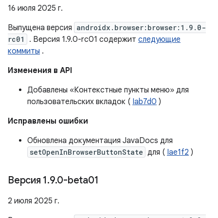
16 июля 2025 г.
Выпущена версия
androidx.browser:browser:1.9.0-
rc01
. Версия 1.9.0-rc01 содержит
следующие
коммиты
.
Изменения в API
Добавлены «Контекстные пункты меню» для
пользовательских вкладок (
Iab7d0
)
Исправлены ошибки
Обновлена ​​документация JavaDocs для
setOpenInBrowserButtonState
для (
Iae1f2
)
Версия 1
.
9
.
0-beta01
2 июля 2025 г.