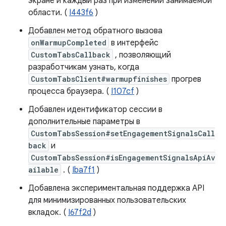
экране и каждый раз при изменении занимаемой
области. (
I443f6
)
Добавлен метод обратного вызова
onWarmupCompleted
в интерфейс
CustomTabsCallback
, позволяющий
разработчикам узнать, когда
CustomTabsClient#warmupfinishes
прогрев
процесса браузера. (
I107cf
)
Добавлен идентификатор сессии в
дополнительные параметры в
CustomTabsSession#setEngagementSignalsCall
back
и
CustomTabsSession#isEngagementSignalsApiAv
ailable
. (
Iba7f1
)
Добавлена ​​экспериментальная поддержка API
для минимизированных пользовательских
вкладок. (
I67f2d
)