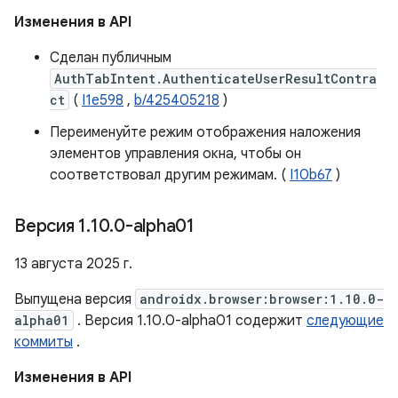
Изменения в API
Сделан публичным
AuthTabIntent.AuthenticateUserResultContra
ct
(
I1e598
,
b/425405218
)
Переименуйте режим отображения наложения
элементов управления окна, чтобы он
соответствовал другим режимам. (
I10b67
)
Версия 1
.
10
.
0-alpha01
13 августа 2025 г.
Выпущена версия
androidx.browser:browser:1.10.0-
alpha01
. Версия 1.10.0-alpha01 содержит
следующие
коммиты
.
Изменения в API