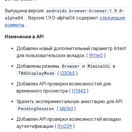
Выпущена версия
androidx.browser:browser:1.9.0-
alpha04
. Версия 1.9.0-alpha04 содержит
следующие
коммиты
.
Изменения в API
Добавлен новый дополнительный параметр Intent
для пользовательских вкладок (
I911e0
)
Добавлены режимы
Browser
и
MiminalUi
в
TWADisplayMode
(
I230b5
).
Добавлен API проверки возможностей для
временного просмотра (
I17d42
)
Удалить экспериментальную аннотацию для API
PendingSession
(
Id6fe3
)
Добавлен API проверки возможностей вкладки
аутентификации (
Ifc029
)