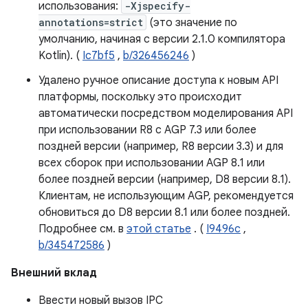
использования:
-Xjspecify-
annotations=strict
(это значение по
умолчанию, начиная с версии 2.1.0 компилятора
Kotlin). (
Ic7bf5
,
b/326456246
)
Удалено ручное описание доступа к новым API
платформы, поскольку это происходит
автоматически посредством моделирования API
при использовании R8 с AGP 7.3 или более
поздней версии (например, R8 версии 3.3) и для
всех сборок при использовании AGP 8.1 или
более поздней версии (например, D8 версии 8.1).
Клиентам, не использующим AGP, рекомендуется
обновиться до D8 версии 8.1 или более поздней.
Подробнее см. в
этой статье
. (
I9496c
,
b/345472586
)
Внешний вклад
Ввести новый вызов IPC