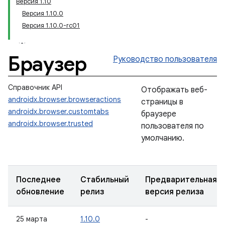
Версия 1.10
Версия 1.10.0
Версия 1.10.0-rc01
Браузер
Руководство пользователя
Справочник API
Отображать веб-
androidx.browser.browseractions
страницы в
androidx.browser.customtabs
браузере
androidx.browser.trusted
пользователя по
умолчанию.
Последнее
Стабильный
Предварительная
обновление
релиз
версия релиза
25 марта
1.10.0
-