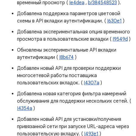
временный просмотр (
Ie4dea
,
b/384548523
).
Добавлена ​​поддержка параметров цветовой
схемы в API вкладки аутентификации. (
I630e1
)
Добавлена ​​экспериментальная опция временного
просмотра в пользовательские вкладки (
I9549d
)
Обновлены экспериментальные API вкладки
аутентификации (
I8b674
)
Добавлен новый API для проверки поддержки
многосетевой работы поставщика
пользовательских вкладок. (
I4307a
)
Добавлена ​​новая категория фильтра намерений
обслуживания для поддержки нескольких сетей. (
I4354a
)
Добавлен новый API для установки/получения
привязанной сети при запуске URL-адреса через
пользовательскую вкладку. (
I493e1
)