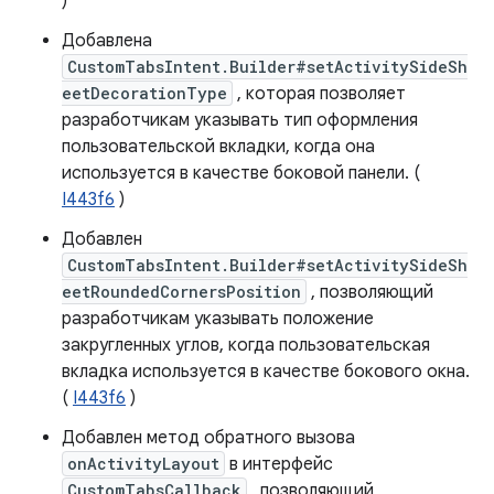
)
Добавлена
CustomTabsIntent.Builder#setActivitySideSh
eetDecorationType
, которая позволяет
разработчикам указывать тип оформления
пользовательской вкладки, когда она
используется в качестве боковой панели. (
I443f6
)
Добавлен
CustomTabsIntent.Builder#setActivitySideSh
eetRoundedCornersPosition
, позволяющий
разработчикам указывать положение
закругленных углов, когда пользовательская
вкладка используется в качестве бокового окна.
(
I443f6
)
Добавлен метод обратного вызова
onActivityLayout
в интерфейс
CustomTabsCallback
, позволяющий