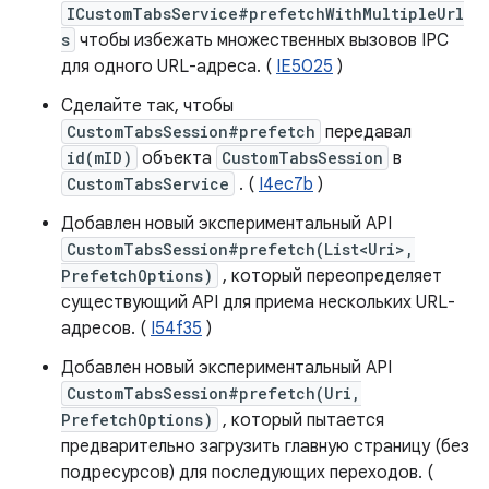
ICustomTabsService#prefetchWithMultipleUrl
s
чтобы избежать множественных вызовов IPC
для одного URL-адреса. (
IE5025
)
Сделайте так, чтобы
CustomTabsSession#prefetch
передавал
id(mID)
объекта
CustomTabsSession
в
CustomTabsService
. (
I4ec7b
)
Добавлен новый экспериментальный API
CustomTabsSession#prefetch(List<Uri>,
PrefetchOptions)
, который переопределяет
существующий API для приема нескольких URL-
адресов. (
I54f35
)
Добавлен новый экспериментальный API
CustomTabsSession#prefetch(Uri,
PrefetchOptions)
, который пытается
предварительно загрузить главную страницу (без
подресурсов) для последующих переходов. (