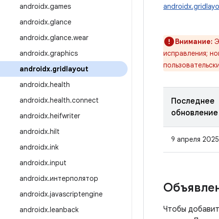
androidx
.
games
androidx.gridlay
androidx
.
glance
androidx
.
glance
.
wear
Внимание:
Э
androidx
.
graphics
исправления; н
пользовательск
androidx
.
gridlayout
androidx
.
health
androidx
.
health
.
connect
Последнее
обновление
androidx
.
heifwriter
androidx
.
hilt
9 апреля 2025 
androidx
.
ink
androidx
.
input
androidx
.
интерполятор
Объявлен
androidx
.
javascriptengine
Чтобы добавит
androidx
.
leanback