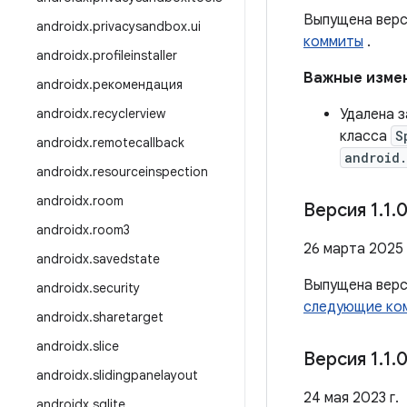
Выпущена вер
androidx
.
privacysandbox
.
ui
коммиты
.
androidx
.
profileinstaller
Важные измен
androidx
.
рекомендация
androidx
.
recyclerview
Удалена 
класса
S
androidx
.
remotecallback
android
androidx
.
resourceinspection
androidx
.
room
Версия 1
.
1
.
0
androidx
.
room3
26 марта 2025 
androidx
.
savedstate
Выпущена вер
androidx
.
security
следующие ко
androidx
.
sharetarget
androidx
.
slice
Версия 1
.
1
.
0
androidx
.
slidingpanelayout
24 мая 2023 г.
androidx
.
sqlite