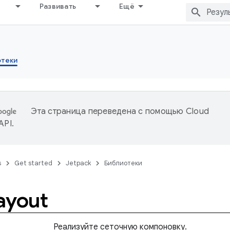
Развивать
Ещё
отеки
Эта страница переведена с помощью
Cloud
 API
.
s
Get started
Jetpack
Библиотеки
ayout
Реализуйте сеточную компоновку.