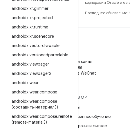
корпорации Oracle и ее
androidx
.
xr
.
glimmer
Последнее обновление:
androidx
.
xr
.
projected
androidx
.
xr
.
runtime
androidx
.
xr
.
scenecore
androidx
.
vectordrawable
androidx
.
versionedparcelable
WeChat
Подпишитесь на канал
androidx
.
viewpager
"Android для
разработчиков" в WeChat
androidx
.
viewpager2
androidx
.
wear
androidx
.
wear
.
compose
ПОДРОБНЕЕ ОБ ОС
ОБЗОР
androidx
.
wear
.
compose
ANDROID
(составить-материал3)
Игры
Android
androidx
.
wear
.
compose
.
remote
Машинное обучение
Android for Enterprise
(remote-material3)
Здоровье и фитнес