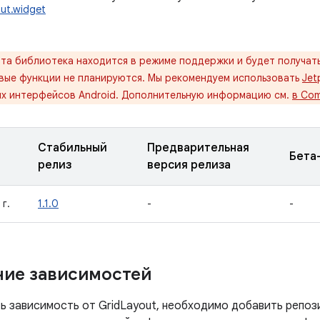
out.widget
та библиотека находится в режиме поддержки и будет получать
овые функции не планируются. Мы рекомендуем использовать
Jet
их интерфейсов Android. Дополнительную информацию см.
в Com
Стабильный
Предварительная
Бета
релиз
версия релиза
г.
1.1.0
-
-
ие зависимостей
ь зависимость от GridLayout, необходимо добавить репоз