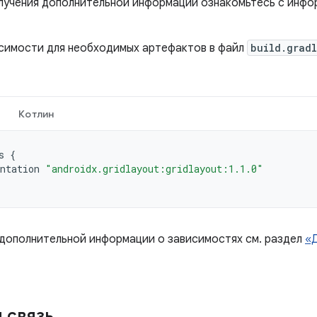
олучения дополнительной информации ознакомьтесь с инф
симости для необходимых артефактов в файл
build.grad
Котлин
s
{
ntation
"androidx.gridlayout:gridlayout:1.1.0"
 дополнительной информации о зависимостях см. раздел
«
 связь