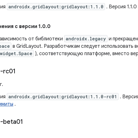
сия
androidx.gridlayout:gridlayout:1.1.0
. Версия 1.1.
ения с версии 1.0.0
зависимость от библиотеки
androidx.legacy
и прекращен
pace
в GridLayout. Разработчикам следует использовать 
.widget.Space
), соответствующую платформе, вместо ве
-rc01
г.
сия
androidx.gridlayout:gridlayout:1.1.0-rc01
. Верси
ммиты
.
-beta01