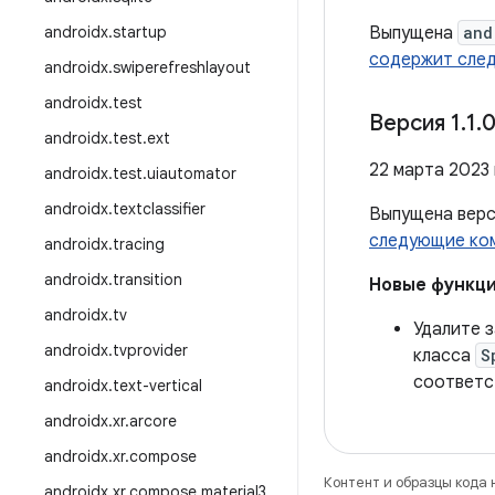
androidx
.
startup
Выпущена
and
содержит сле
androidx
.
swiperefreshlayout
androidx
.
test
Версия 1
.
1
.
0
androidx
.
test
.
ext
22 марта 2023 
androidx
.
test
.
uiautomator
androidx
.
textclassifier
Выпущена вер
следующие ко
androidx
.
tracing
androidx
.
transition
Новые функц
androidx
.
tv
Удалите 
androidx
.
tvprovider
класса
S
соответс
androidx
.
text-vertical
androidx
.
xr
.
arcore
androidx
.
xr
.
compose
Контент и образцы кода
androidx
.
xr
.
compose
.
material3