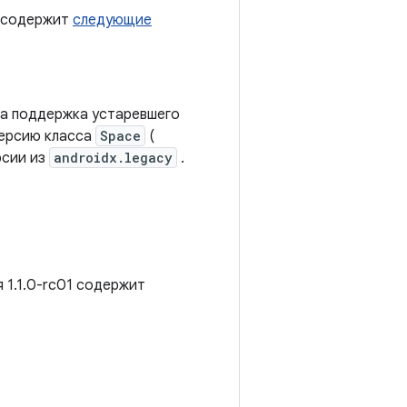
0 содержит
следующие
а поддержка устаревшего
версию класса
Space
(
рсии из
androidx.legacy
.
я 1.1.0-rc01 содержит