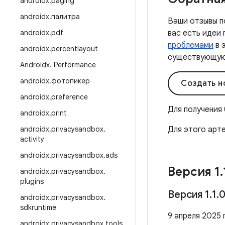
androidx
.
paging
androidx
.
палитра
Ваши отзывы п
androidx
.
pdf
вас есть идеи
проблемами
в 
androidx
.
percentlayout
существующую 
Androidx
.
Performance
androidx
.
фотопикер
Создать н
androidx
.
preference
Для получения
androidx
.
print
androidx
.
privacysandbox
.
Для этого арт
activity
androidx
.
privacysandbox
.
ads
Версия 1
.
androidx
.
privacysandbox
.
plugins
Версия 1
.
1
.
androidx
.
privacysandbox
.
sdkruntime
9 апреля 2025 г
androidx
.
privacysandbox
.
tools