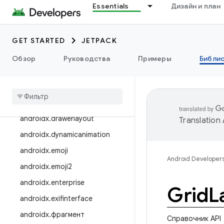
Essentials
Дизайн и план
androidx.credentials.registry
androidx.cursoradapter
androidx.customview
GET STARTED
JETPACK
androidx.databinding
Обзор
Руководства
Примеры
Библи
androidx
.
datastore
androidx
.
documentfile
androidx
.
draganddrop
androidx
.
drawerlayout
Translation
androidx
.
dynamicanimation
androidx
.
emoji
Android Developer
androidx
.
emoji2
androidx
.
enterprise
Grid
L
androidx
.
exifinterface
androidx
.
фрагмент
Справочник API