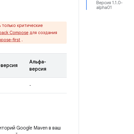
Версия 1.1.0-
alpha01
 только критические
pack Compose
для создания
pose-first
.
Альфа-
-версия
версия
-
иторий Google Maven в ваш