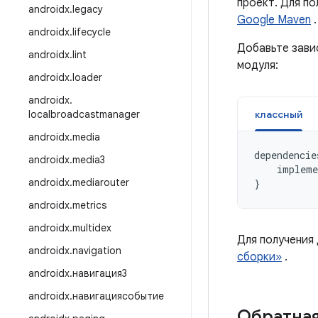
проект. Для п
androidx
.
legacy
Google Maven
.
androidx
.
lifecycle
Добавьте зави
androidx
.
lint
модуля:
androidx
.
loader
androidx
.
localbroadcastmanager
классный
androidx
.
media
dependencie
androidx
.
media3
impleme
androidx
.
mediarouter
}
androidx
.
metrics
androidx
.
multidex
Для получения
androidx
.
navigation
сборки»
.
androidx
.
навигация3
androidx
.
навигациясобытие
Обратная