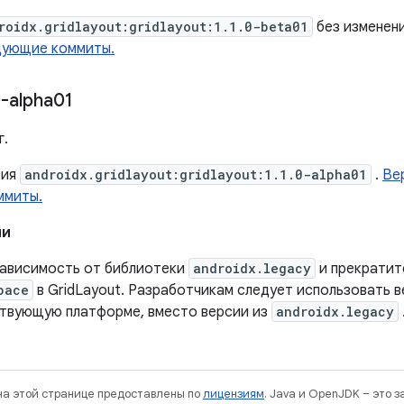
roidx.gridlayout:gridlayout:1.1.0-beta01
без изменен
дующие коммиты.
-alpha01
г.
сия
androidx.gridlayout:gridlayout:1.1.0-alpha01
.
Ве
ммиты.
ии
зависимость от библиотеки
androidx.legacy
и прекратит
pace
в GridLayout. Разработчикам следует использовать в
твующую платформе, вместо версии из
androidx.legacy
 на этой странице предоставлены по
лицензиям
. Java и OpenJDK – это 