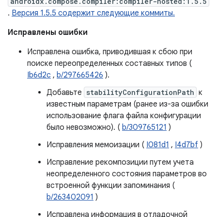
androidx.compose.compiler:compiler-hosted:1.5.5
.
Версия 1.5.5 содержит следующие коммиты.
Исправлены ошибки
Исправлена ​​ошибка, приводившая к сбою при
поиске переопределенных составных типов (
Ib6d2c
,
b/297665426
).
Добавьте
stabilityConfigurationPath
к
известным параметрам (ранее из-за ошибки
использование флага файла конфигурации
было невозможно). (
b/309765121
)
Исправления мемоизации (
I081d1
,
I4d7bf
)
Исправление рекомпозиции путем учета
неопределенного состояния параметров во
встроенной функции запоминания (
b/263402091
)
Исправлена ​​информация в отладочной