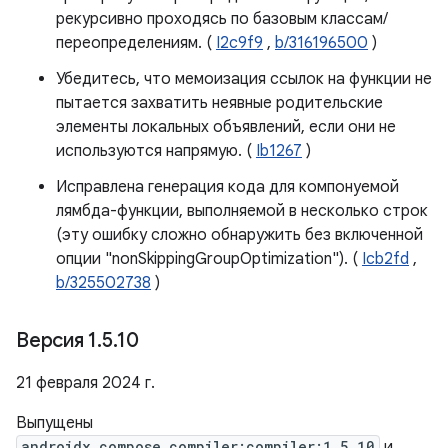
рекурсивно проходясь по базовым классам/
переопределениям. (
I2c9f9
,
b/316196500
)
Убедитесь, что мемоизация ссылок на функции не
пытается захватить неявные родительские
элементы локальных объявлений, если они не
используются напрямую. (
Ib1267
)
Исправлена ​​генерация кода для компонуемой
лямбда-функции, выполняемой в несколько строк
(эту ошибку сложно обнаружить без включенной
опции "nonSkippingGroupOptimization"). (
Icb2fd
,
b/325502738
)
Версия 1
.
5
.
10
21 февраля 2024 г.
Выпущены
androidx.compose.compiler:compiler:1.5.10
и