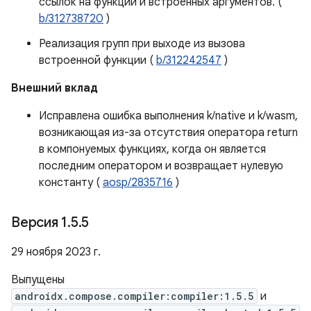
ссылок на функции и встроенных аргументов. (
b/312738720
)
Реализация групп при выходе из вызова
встроенной функции (
b/312242547
)
Внешний вклад
Исправлена ​​ошибка выполнения k/native и k/wasm,
возникающая из-за отсутствия оператора return
в компонуемых функциях, когда он является
последним оператором и возвращает нулевую
константу (
aosp/2835716
)
Версия 1
.
5
.
5
29 ноября 2023 г.
Выпущены
androidx.compose.compiler:compiler:1.5.5
и