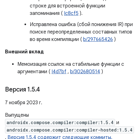
строке для встроенной функции
запоминания (
Ic8cf5
).
Исправлена ​​ошибка (сбой понижения IR) при
поиске переопределенных составных типов
во время компиляции (
b/297665426
)
Внешний вклад
Мемоизация ссылок на стабильные функции с
аргументами (
I4d7bf
,
b/302680514
)
Версия 1
.
5
.
4
7 ноября 2023 г.
Выпущены
androidx.compose.compiler:compiler:1.5.4
и
androidx.compose.compiler:compiler-hosted:1.5.4
.
Версия 1.5.4 содержит следующие коммиты.