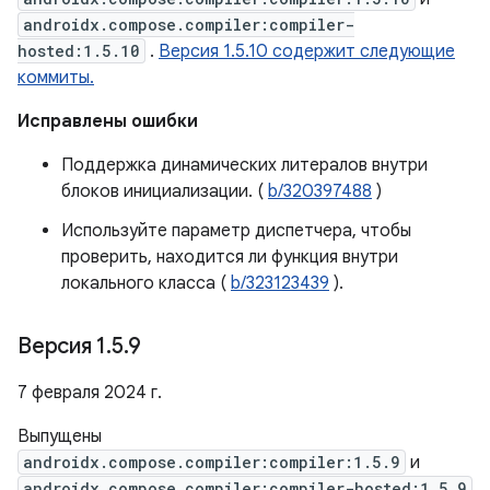
androidx.compose.compiler:compiler-
hosted:1.5.10
.
Версия 1.5.10 содержит следующие
коммиты.
Исправлены ошибки
Поддержка динамических литералов внутри
блоков инициализации. (
b/320397488
)
Используйте параметр диспетчера, чтобы
проверить, находится ли функция внутри
локального класса (
b/323123439
).
Версия 1
.
5
.
9
7 февраля 2024 г.
Выпущены
androidx.compose.compiler:compiler:1.5.9
и
androidx.compose.compiler:compiler-hosted:1.5.9