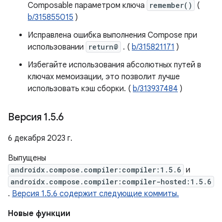
Composable параметром ключа
remember()
(
b/315855015
)
Исправлена ​​ошибка выполнения Compose при
использовании
return@
. (
b/315821171
)
Избегайте использования абсолютных путей в
ключах мемоизации, это позволит лучше
использовать кэш сборки. (
b/313937484
)
Версия 1
.
5
.
6
6 декабря 2023 г.
Выпущены
androidx.compose.compiler:compiler:1.5.6
и
androidx.compose.compiler:compiler-hosted:1.5.6
.
Версия 1.5.6 содержит следующие коммиты.
Новые функции