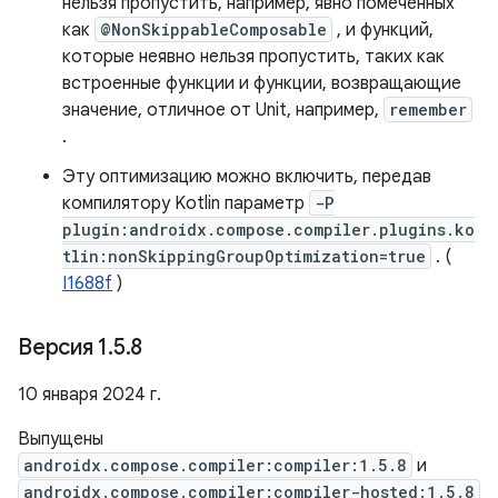
нельзя пропустить, например, явно помеченных
как
@NonSkippableComposable
, и функций,
которые неявно нельзя пропустить, таких как
встроенные функции и функции, возвращающие
значение, отличное от Unit, например,
remember
.
Эту оптимизацию можно включить, передав
компилятору Kotlin параметр
-P
plugin:androidx.compose.compiler.plugins.ko
tlin:nonSkippingGroupOptimization=true
. (
I1688f
)
Версия 1
.
5
.
8
10 января 2024 г.
Выпущены
androidx.compose.compiler:compiler:1.5.8
и
androidx.compose.compiler:compiler-hosted:1.5.8