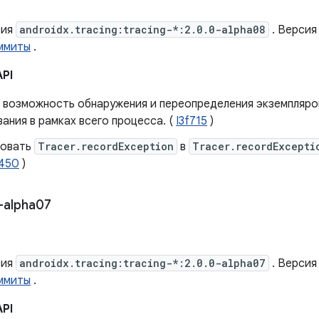
сия
androidx.tracing:tracing-*:2.0.0-alpha08
. Версия
ммиты
.
API
 возможность обнаружения и переопределения экземпляр
ания в рамках всего процесса. (
I3f715
)
новать
Tracer.recordException
в
Tracer.recordExcepti
450
)
-alpha07
сия
androidx.tracing:tracing-*:2.0.0-alpha07
. Версия
ммиты
.
API