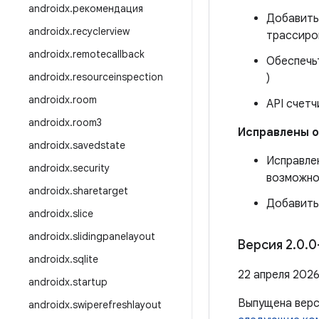
androidx
.
рекомендация
Добавить
androidx
.
recyclerview
трассиро
androidx
.
remotecallback
Обеспечь
androidx
.
resourceinspection
)
androidx
.
room
API счетч
androidx
.
room3
Исправлены 
androidx
.
savedstate
Исправлен
androidx
.
security
возможнос
androidx
.
sharetarget
Добавить
androidx
.
slice
androidx
.
slidingpanelayout
Версия 2
.
0
.
0
androidx
.
sqlite
22 апреля 2026 
androidx
.
startup
Выпущена вер
androidx
.
swiperefreshlayout