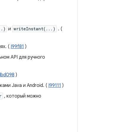
..)
и
writeInstant(...)
. (
ях. (
I99f81
)
ном API для ручного
Ibd098
)
ами Java и Android. (
I99111
)
r
, который можно