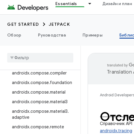
Essentials
Дизайн и план
androidx.camera.viewfinder
androidx.car
GET STARTED
JETPACK
androidx.car.app
androidx.cardview
Обзор
Руководства
Примеры
Библи
androidx
.
коллекция
androidx
.
compose
androidx
.
compose
.
animation
Translation
androidx
.
compose
.
compiler
androidx
.
compose
.
foundation
androidx
.
compose
.
material
Android Developer
androidx
.
compose
.
material3
androidx
.
compose
.
material3
.
Отсл
adaptive
Справочник API
androidx
.
compose
.
remote
androidx.tracing