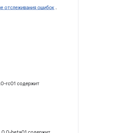
ме отслеживания ошибок
.
0.0-rc01 содержит
2.0.0-beta01 содержит