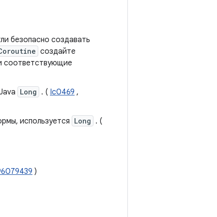
гли безопасно создавать
Coroutine
создайте
ми соответствующие
 Java
Long
. (
Ic0469
,
ормы, используется
Long
. (
96079439
)