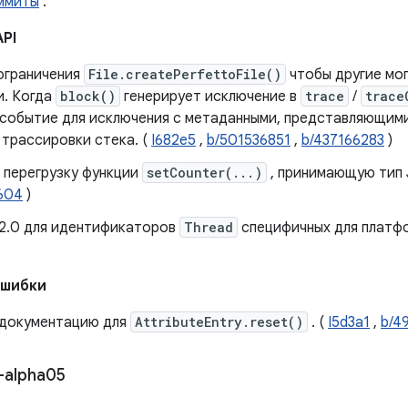
ммиты
.
API
ограничения
File.createPerfettoFile()
чтобы другие мо
и. Когда
block()
генерирует исключение в
trace
/
trace
событие для исключения с метаданными, представляющи
 трассировки стека. (
I682e5
,
b/501536851
,
b/437166283
)
 перегрузку функции
setCounter(...)
, принимающую тип
604
)
 2.0 для идентификаторов
Thread
специфичных для платф
ошибки
 документацию для
AttributeEntry.reset()
. (
I5d3a1
,
b/4
-alpha05