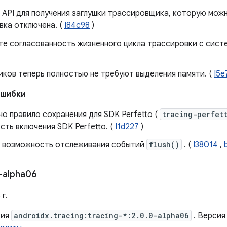
 API для получения заглушки трассировщика, которую можн
вка отключена. (
I84c98
)
те согласованность жизненного цикла трассировки с сист
иков теперь полностью не требуют выделения памяти. (
I5e
ошибки
о правило сохранения для SDK Perfetto (
tracing-perfet
ть включения SDK Perfetto. (
I1d227
)
 возможность отслеживания событий
flush()
. (
I38014
,
-alpha06
г.
сия
androidx.tracing:tracing-*:2.0.0-alpha06
. Версия