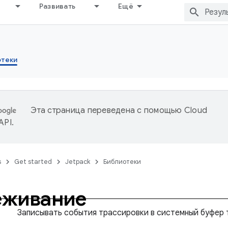
Развивать
Ещё
отеки
Эта страница переведена с помощью
Cloud
 API
.
s
Get started
Jetpack
Библиотеки
еживание
Записывать события трассировки в системный буфер 