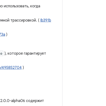
о использовать, когда
емной трассировкой. (
Ib391b
73a
)
to
), которое гарантирует
b/495852704
)
 2.0.0-alpha06 содержит