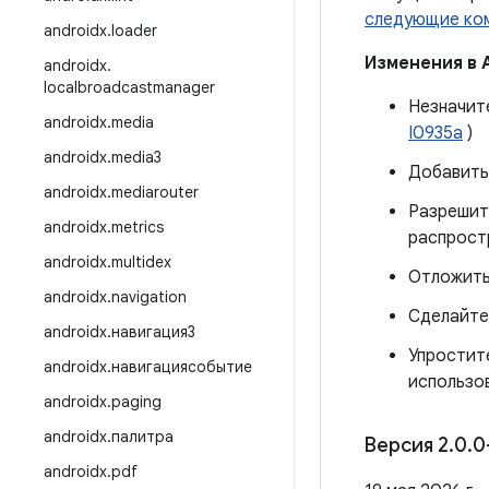
следующие ко
androidx
.
loader
Изменения в 
androidx
.
localbroadcastmanager
Незначит
androidx
.
media
I0935a
)
androidx
.
media3
Добавить
androidx
.
mediarouter
Разрешить
androidx
.
metrics
распрост
androidx
.
multidex
Отложить
androidx
.
navigation
Сделайте
androidx
.
навигация3
Упростит
androidx
.
навигациясобытие
использов
androidx
.
paging
androidx
.
палитра
Версия 2
.
0
.
0
androidx
.
pdf