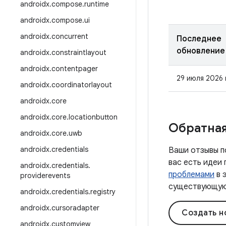
androidx
.
compose
.
runtime
androidx
.
compose
.
ui
androidx
.
concurrent
Последнее
обновление
androidx
.
constraintlayout
androidx
.
contentpager
29 июля 2026 
androidx
.
coordinatorlayout
androidx
.
core
androidx
.
core
.
locationbutton
Обратная
androidx
.
core
.
uwb
androidx
.
credentials
Ваши отзывы п
вас есть идеи
androidx
.
credentials
.
проблемами
в 
providerevents
существующую 
androidx
.
credentials
.
registry
androidx
.
cursoradapter
Создать н
androidx
.
customview