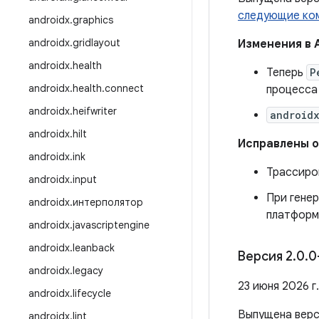
следующие ко
androidx
.
graphics
androidx
.
gridlayout
Изменения в 
androidx
.
health
Теперь
P
androidx
.
health
.
connect
процесса 
androidx
.
heifwriter
android
androidx
.
hilt
Исправлены 
androidx
.
ink
Трассиров
androidx
.
input
При гене
androidx
.
интерполятор
платформ
androidx
.
javascriptengine
androidx
.
leanback
Версия 2
.
0
.
0
androidx
.
legacy
23 июня 2026 г.
androidx
.
lifecycle
Выпущена вер
androidx
.
lint