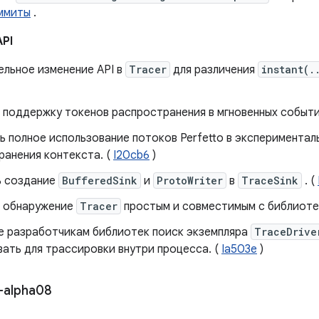
ммиты
.
API
ельное изменение API в
Tracer
для различения
instant(.
 поддержку токенов распространения в мгновенных событи
 полное использование потоков Perfetto в эксперименталь
ранения контекста. (
I20cb6
)
 создание
BufferedSink
и
ProtoWriter
в
TraceSink
. (
 обнаружение
Tracer
простым и совместимым с библиотек
е разработчикам библиотек поиск экземпляра
TraceDrive
ать для трассировки внутри процесса. (
Ia503e
)
-alpha08