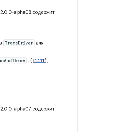
 2.0.0-alpha08 содержит
ов
TraceDriver
для
onAndThrow
. (
I4411f
,
 2.0.0-alpha07 содержит