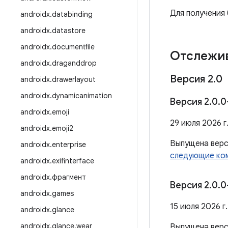
Для получения
androidx
.
databinding
androidx
.
datastore
androidx
.
documentfile
Отслежи
androidx
.
draganddrop
Версия 2
.
0
androidx
.
drawerlayout
androidx
.
dynamicanimation
Версия 2
.
0
.
0
androidx
.
emoji
29 июля 2026 г
androidx
.
emoji2
Выпущена вер
androidx
.
enterprise
следующие ко
androidx
.
exifinterface
androidx
.
фрагмент
Версия 2
.
0
.
0
androidx
.
games
15 июля 2026 г.
androidx
.
glance
androidx
.
glance
.
wear
Выпущена вер