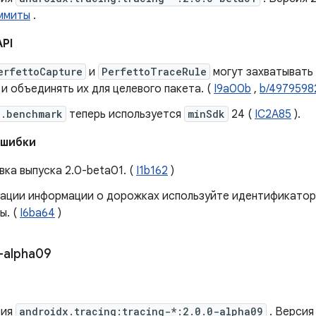
ммиты
.
API
erfettoCapture
и
PerfettoTraceRule
могут захватывать
и объединять их для целевого пакета. (
I9a00b
,
b/4979598
x.benchmark
теперь используется
minSdk
24 (
IC2A85
).
ошибки
ка выпуска 2.0-beta01. (
I1b162
)
рации информации о дорожках используйте идентификатор
ы. (
I6ba64
)
-alpha09
сия
androidx.tracing:tracing-*:2.0.0-alpha09
. Версия