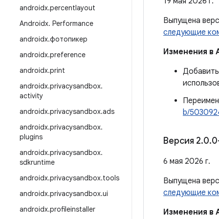
19 мая 2026 г.
androidx
.
percentlayout
Выпущена вер
Androidx
.
Performance
следующие ко
androidx
.
фотопикер
Изменения в 
androidx
.
preference
androidx
.
print
Добавить
использов
androidx
.
privacysandbox
.
activity
Переиме
androidx
.
privacysandbox
.
ads
b/503092
androidx
.
privacysandbox
.
plugins
Версия 2
.
0
.
0
androidx
.
privacysandbox
.
6 мая 2026 г.
sdkruntime
androidx
.
privacysandbox
.
tools
Выпущена вер
следующие ко
androidx
.
privacysandbox
.
ui
androidx
.
profileinstaller
Изменения в 