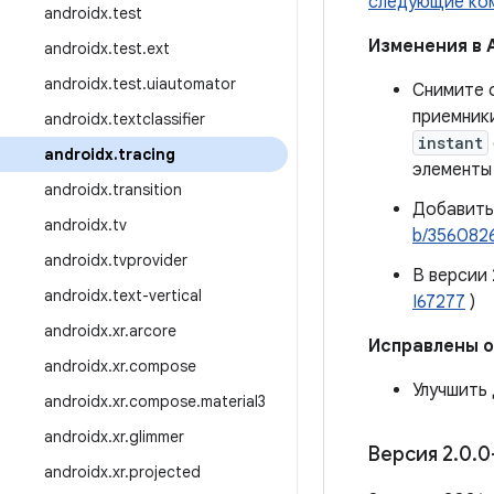
следующие ко
androidx
.
test
Изменения в 
androidx
.
test
.
ext
androidx
.
test
.
uiautomator
Снимите 
приемник
androidx
.
textclassifier
instant
androidx
.
tracing
элементы
androidx
.
transition
Добавить
androidx
.
tv
b/356082
androidx
.
tvprovider
В версии
androidx
.
text-vertical
I67277
)
androidx
.
xr
.
arcore
Исправлены 
androidx
.
xr
.
compose
Улучшить
androidx
.
xr
.
compose
.
material3
androidx
.
xr
.
glimmer
Версия 2
.
0
.
0
androidx
.
xr
.
projected