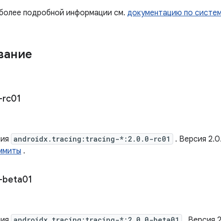
 более подробной информации см.
документацию по систе
вание
-rc01
.
сия
androidx.tracing:tracing-*:2.0.0-rc01
. Версия 2.
ммиты
.
-beta01
сия
androidx.tracing:tracing-*:2.0.0-beta01
. Версия 