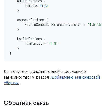
buildFeatures
{
compose
true
}
composeOptions
{
kotlinCompilerExtensionVersion
=
"1.5.15"
}
kotlinOptions
{
jvmTarget
=
"1.8"
}
}
Для получения дополнительной информации о
зависимостях см. раздел
«Добавление зависимостей
сборки»
.
Обратная связь