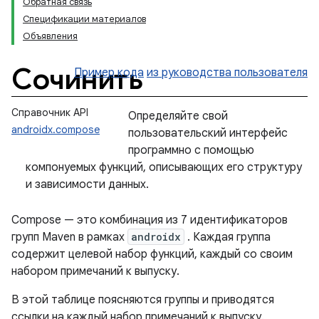
Обратная связь
Спецификации материалов
Объявления
Сочинить
Пример кода
из руководства пользователя
Справочник API
Определяйте свой
androidx.compose
пользовательский интерфейс
программно с помощью
компонуемых функций, описывающих его структуру
и зависимости данных.
Compose — это комбинация из 7 идентификаторов
групп Maven в рамках
androidx
. Каждая группа
содержит целевой набор функций, каждый со своим
набором примечаний к выпуску.
В этой таблице поясняются группы и приводятся
ссылки на каждый набор примечаний к выпуску.