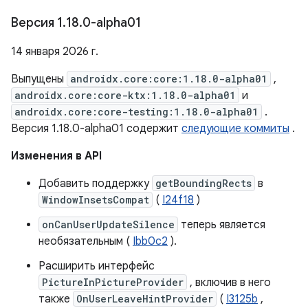
Версия 1
.
18
.
0-alpha01
14 января 2026 г.
Выпущены
androidx.core:core:1.18.0-alpha01
,
androidx.core:core-ktx:1.18.0-alpha01
и
androidx.core:core-testing:1.18.0-alpha01
.
Версия 1.18.0-alpha01 содержит
следующие коммиты
.
Изменения в API
Добавить поддержку
getBoundingRects
в
WindowInsetsCompat
(
I24f18
)
onCanUserUpdateSilence
теперь является
необязательным (
Ibb0c2
).
Расширить интерфейс
PictureInPictureProvider
, включив в него
также
OnUserLeaveHintProvider
(
I3125b
,