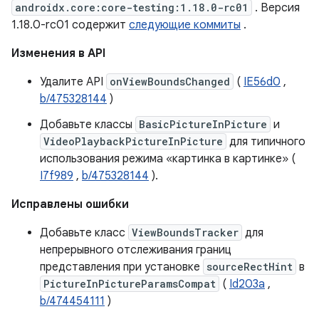
androidx.core:core-testing:1.18.0-rc01
. Версия
1.18.0-rc01 содержит
следующие коммиты
.
Изменения в API
Удалите API
onViewBoundsChanged
(
IE56d0
,
b/475328144
)
Добавьте классы
BasicPictureInPicture
и
VideoPlaybackPictureInPicture
для типичного
использования режима «картинка в картинке» (
I7f989
,
b/475328144
).
Исправлены ошибки
Добавьте класс
ViewBoundsTracker
для
непрерывного отслеживания границ
представления при установке
sourceRectHint
в
PictureInPictureParamsCompat
(
Id203a
,
b/474454111
)