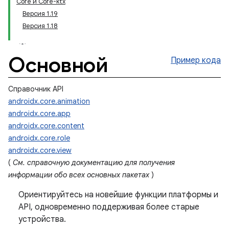
Core и Core-ktx
Версия 1.19
Версия 1.18
Основной
Пример кода
Справочник API
androidx.core.animation
androidx.core.app
androidx.core.content
androidx.core.role
androidx.core.view
(
См. справочную документацию для получения
информации обо всех основных пакетах
)
Ориентируйтесь на новейшие функции платформы и
API, одновременно поддерживая более старые
устройства.