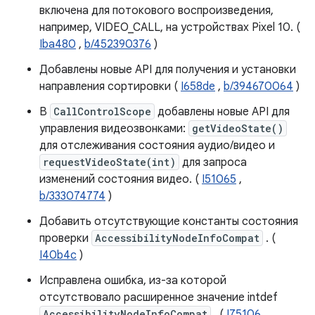
включена для потокового воспроизведения,
например, VIDEO_CALL, на устройствах Pixel 10. (
Iba480
,
b/452390376
)
Добавлены новые API для получения и установки
направления сортировки (
I658de
,
b/394670064
)
В
CallControlScope
добавлены новые API для
управления видеозвонками:
getVideoState()
для отслеживания состояния аудио/видео и
requestVideoState(int)
для запроса
изменений состояния видео. (
I51065
,
b/333074774
)
Добавить отсутствующие константы состояния
проверки
AccessibilityNodeInfoCompat
. (
I40b4c
)
Исправлена ​​ошибка, из-за которой
отсутствовало расширенное значение intdef
AccessibilityNodeInfoCompat
. (
I75106
,