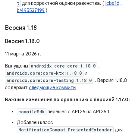
t
для корректной оценки равенства. (
Icbe1d
,
b/495537199
)
Версия 1
.
18
Версия 1
.
18
.
0
11 марта 2026 г.
Выпущены
androidx.core:core:1.18.0
,
androidx.core:core-ktx:1.18.0
и
androidx.core:core-testing:1.18.0
. Версия 1.18.0
содержит
следующие коммиты
.
Важные изменения по сравнению с версией 1.17.0:
compileSdk
перешёл с API 36 на API 36.1.
Добавлен класс
NotificationCompat.ProjectedExtender
для