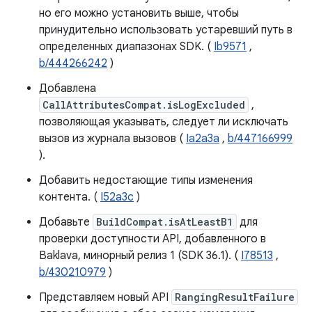
но его можно установить выше, чтобы
принудительно использовать устаревший путь в
определенных диапазонах SDK. (
Ib9571
,
b/444266242
)
Добавлена
CallAttributesCompat.isLogExcluded
,
позволяющая указывать, следует ли исключать
вызов из журнала вызовов (
Ia2a3a
,
b/447166999
).
Добавить недостающие типы изменения
контента. (
I52a3c
)
Добавьте
BuildCompat.isAtLeastB1
для
проверки доступности API, добавленного в
Baklava, минорный релиз 1 (SDK 36.1). (
I78513
,
b/430210979
)
Представляем новый API
RangingResultFailure