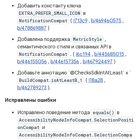
Добавить константу ключа
EXTRA_PREFER_SMALL_ICON
в
NotificationCompat
(
I713c9
,
b/469460575
,
b/478869887
)
Добавлена ​​поддержка
MetricStyle
,
семантического стиля и связанных API в
NotificationCompat
. (
I6c194
,
b/445685015
,
b/446155056
,
b/446157356
,
b/467924497
)
Добавьте аннотацию `@ChecksSdkIntAtLeast` к `
BuildCompat.isAtLeastB_1
(
I18a28
,
b/462789273
).
Исправлены ошибки
Исправлено поведение метода
equals()
в
AccessibilityNodeInfoCompat.SelectionPositi
onCompat
и
AccessibilityNodeInfoCompat.SelectionCompa