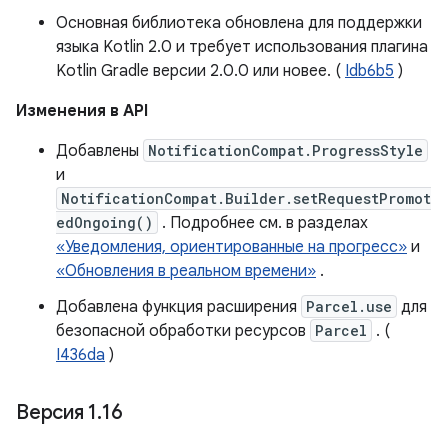
Основная библиотека обновлена ​​для поддержки
языка Kotlin 2.0 и требует использования плагина
Kotlin Gradle версии 2.0.0 или новее. (
Idb6b5
)
Изменения в API
Добавлены
NotificationCompat.ProgressStyle
и
NotificationCompat.Builder.setRequestPromot
edOngoing()
. Подробнее см. в разделах
«Уведомления, ориентированные на прогресс»
и
«Обновления в реальном времени»
.
Добавлена ​​функция расширения
Parcel.use
для
безопасной обработки ресурсов
Parcel
. (
I436da
)
Версия 1
.
16