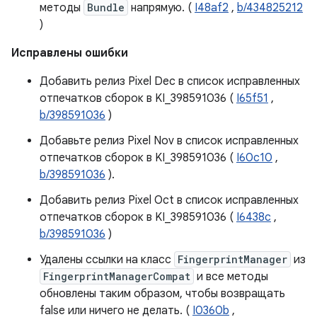
методы
Bundle
напрямую. (
I48af2
,
b/434825212
)
Исправлены ошибки
Добавить релиз Pixel Dec в список исправленных
отпечатков сборок в KI_398591036 (
I65f51
,
b/398591036
)
Добавьте релиз Pixel Nov в список исправленных
отпечатков сборок в KI_398591036 (
I60c10
,
b/398591036
).
Добавить релиз Pixel Oct в список исправленных
отпечатков сборок в KI_398591036 (
I6438c
,
b/398591036
)
Удалены ссылки на класс
FingerprintManager
из
FingerprintManagerCompat
и все методы
обновлены таким образом, чтобы возвращать
false или ничего не делать. (
I0360b
,