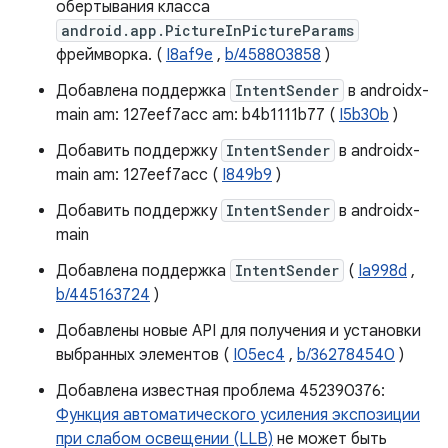
обертывания класса
android.app.PictureInPictureParams
фреймворка. (
I8af9e
,
b/458803858
)
Добавлена ​​поддержка
IntentSender
в androidx-
main am: 127eef7acc am: b4b1111b77 (
I5b30b
)
Добавить поддержку
IntentSender
в androidx-
main am: 127eef7acc (
I849b9
)
Добавить поддержку
IntentSender
в androidx-
main
Добавлена ​​поддержка
IntentSender
(
Ia998d
,
b/445163724
)
Добавлены новые API для получения и установки
выбранных элементов (
I05ec4
,
b/362784540
)
Добавлена ​​известная проблема 452390376:
Функция автоматического усиления экспозиции
при слабом освещении (LLB)
не может быть