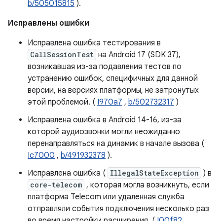
b/505015815
).
Исправлены ошибки
Исправлена ​​ошибка тестирования в
CallSessionTest
на Android 17 (SDK 37),
возникавшая из-за подавления тестов по
устранению ошибок, специфичных для данной
версии, на версиях платформы, не затронутых
этой проблемой. (
I970a7
,
b/502732317
)
Исправлена ​​ошибка в Android 14-16, из-за
которой аудиозвонки могли неожиданно
перенаправляться на динамик в начале вызова (
Ic7000
,
b/491932378
).
Исправлена ​​ошибка (
IllegalStateException
) в
core-telecom
, которая могла возникнуть, если
платформа Telecom или удаленная служба
отправляли события подключения несколько раз
во время настройки расширения. (
I00f82
,