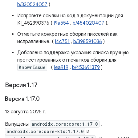
b/330524057
)
Исправьте ссылки на код в документации для
KI_452390376 (
I9a554
,
b/454020407
).
Отметьте конкретные сборки пикселей как
исправленные. (
I4c751
,
b/398591036
)
Добавлена ​​поддержка указания списка вручную
протестированных отпечатков сборки для
KnownIssue
. (
Iea9f9
,
b/453691379
)
Версия 1
.
17
Версия 1
.
17
.
0
13 августа 2025 г.
Выпущены
androidx.core:core:1.17.0
,
androidx.core:core-ktx:1.17.0
и