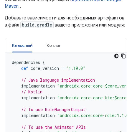
Maven
.
Добавьте зависимости для необходимых артефактов
в файл
build.gradle
вашего приложения или модуля:
Классный
Котлин
dependencies
{
def
core_version
=
"1.19.0"
// Java language implementation
implementation
"androidx.core:core:$core_versi
// Kotlin
implementation
"androidx.core:core-ktx:$core_v
// To use RoleManagerCompat
implementation
"androidx.core:core-role:1.1.0"
// To use the Animator APIs