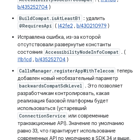
b/435252704
)
BuildCompat.isAtLeastB1
: удалить
@RequiresApi
(
I42fe2
,
b/430210979
)
Исправлена ​​ошибка, из-за которой
отсутствовали развернутые константы
состояния
AccessibilityNodeInfoCompat
. (
I1b1cd
,
b/435252704
)
CallsManager.registerAppWithTelecom
теперь
добавлен новый необязательный параметр
backwardsCompatSdkLevel
. Это позволяет
разработчикам контролировать, какая
реализация базовой платформы будет
использоваться (устаревший
ConnectionService
или современные
транзакционные API). Значение по умолчанию
равно 33, что гарантирует использование
современных API по умолчанию в SDK 34 и выше,