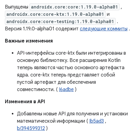
Выпущены
androidx.core:core:1.19.0-alpha01
,
androidx.core:core-ktx:1.19.0-alpha01
и
androidx.core:core-testing:1.19.0-alpha01
.
Версия 1.19.0-alpha01 содержит
следующие коммиты
.
Важные изменения
API-интерфейсы core-ktx были интегрированы в
основную библиотеку. Все расширения Kotlin
теперь являются частью основного артефакта
ядра. core-ktx теперь представляет собой
пустой артефакт для обеспечения
совместимости. (
I6adbe
)
Изменения в API
Добавлены новые API для получения и установки
математической информации (
Ib5ad3
,
b/394599312
)