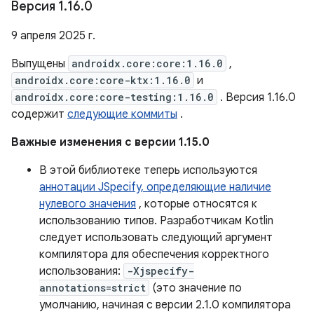
Версия 1
.
16
.
0
9 апреля 2025 г.
Выпущены
androidx.core:core:1.16.0
,
androidx.core:core-ktx:1.16.0
и
androidx.core:core-testing:1.16.0
. Версия 1.16.0
содержит
следующие коммиты
.
Важные изменения с версии 1.15.0
В этой библиотеке теперь используются
аннотации JSpecify, определяющие наличие
нулевого значения
, которые относятся к
использованию типов. Разработчикам Kotlin
следует использовать следующий аргумент
компилятора для обеспечения корректного
использования:
-Xjspecify-
annotations=strict
(это значение по
умолчанию, начиная с версии 2.1.0 компилятора