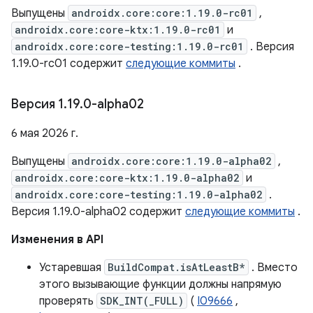
Выпущены
androidx.core:core:1.19.0-rc01
,
androidx.core:core-ktx:1.19.0-rc01
и
androidx.core:core-testing:1.19.0-rc01
. Версия
1.19.0-rc01 содержит
следующие коммиты
.
Версия 1
.
19
.
0-alpha02
6 мая 2026 г.
Выпущены
androidx.core:core:1.19.0-alpha02
,
androidx.core:core-ktx:1.19.0-alpha02
и
androidx.core:core-testing:1.19.0-alpha02
.
Версия 1.19.0-alpha02 содержит
следующие коммиты
.
Изменения в API
Устаревшая
BuildCompat.isAtLeastB*
. Вместо
этого вызывающие функции должны напрямую
проверять
SDK_INT(_FULL)
(
I09666
,