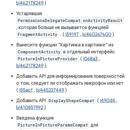
b/462178249
)
Устаревшая
PermissionsDelegateCompat.onActivityResult
, которая больше не вызывается функцией
FragmentActivity
. (
I59197
,
b/460267600
)
Вынесите функции "Картинка в картинке" из
ComponentActivity
в отдельный интерфейс
PictureInPictureProvider
(
I068a3
,
b/462178249
).
Добавить API для информирования поверхностей
о том, следует ли отображать микрофон или нет
(
I55acf
,
b/445237449
)
Добавить API
DisplayShapeCompat
(
I490d4
,
b/410851992
)
Введена функция
PictureInPictureParamsCompat
для