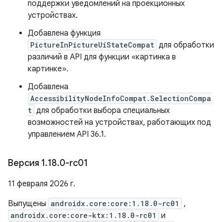
поддержки уведомлений на проекционных
устройствах.
Добавлена ​​функция
PictureInPictureUiStateCompat
для обработки
различий в API для функции «картинка в
картинке».
Добавлена
AccessibilityNodeInfoCompat.SelectionCompa
t
для обработки выбора специальных
возможностей на устройствах, работающих под
управлением API 36.1.
Версия 1
.
18
.
0-rc01
11 февраля 2026 г.
Выпущены
androidx.core:core:1.18.0-rc01
,
androidx.core:core-ktx:1.18.0-rc01
и