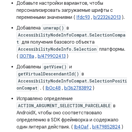
Добавьте настройки вариантов, чтобы
персонализировать загружаемые шрифты с
переменными значениями (
Ifdc93
,
b/223262013
).
Добавлена
unwrap()
в
AccessibilityNodeInfoCompat.SelectionCompa
t
для получения базового объекта
AccessibilityNodeInfo.Selection
платформы.
(
I3078a
,
b/479902413
)
Добавлены
getView()
и
getVirtualDescendantId()
в
AccessibilityNodeInfoCompat.SelectionPositi
onCompat
. (
Ib0c48
,
b/362783892
)
Исправлено определение
ACTION_ARGUMENT_SELECTION_PARCELABLE
в
AndroidX, чтобы оно соответствовало
определению в SDK фреймворка и содержало
один литерал действия. (
Ib40af
,
b/479852824
)