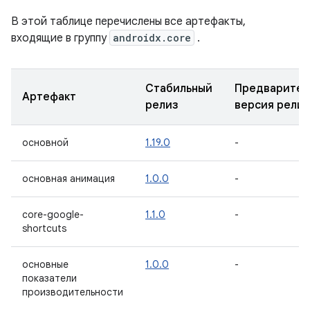
В этой таблице перечислены все артефакты,
входящие в группу
androidx.core
.
Стабильный
Предварител
Артефакт
релиз
версия релиз
основной
1.19.0
-
основная анимация
1.0.0
-
core-google-
1.1.0
-
shortcuts
основные
1.0.0
-
показатели
производительности