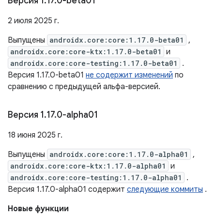
Версия 1
.
17
.
0-beta01
2 июля 2025 г.
Выпущены
androidx.core:core:1.17.0-beta01
,
androidx.core:core-ktx:1.17.0-beta01
и
androidx.core:core-testing:1.17.0-beta01
.
Версия 1.17.0-beta01
не содержит изменений
по
сравнению с предыдущей альфа-версией.
Версия 1
.
17
.
0-alpha01
18 июня 2025 г.
Выпущены
androidx.core:core:1.17.0-alpha01
,
androidx.core:core-ktx:1.17.0-alpha01
и
androidx.core:core-testing:1.17.0-alpha01
.
Версия 1.17.0-alpha01 содержит
следующие коммиты
.
Новые функции