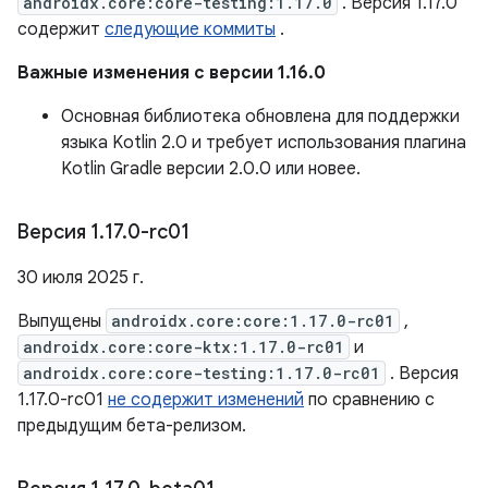
androidx.core:core-testing:1.17.0
. Версия 1.17.0
содержит
следующие коммиты
.
Важные изменения с версии 1.16.0
Основная библиотека обновлена ​​для поддержки
языка Kotlin 2.0 и требует использования плагина
Kotlin Gradle версии 2.0.0 или новее.
Версия 1
.
17
.
0-rc01
30 июля 2025 г.
Выпущены
androidx.core:core:1.17.0-rc01
,
androidx.core:core-ktx:1.17.0-rc01
и
androidx.core:core-testing:1.17.0-rc01
. Версия
1.17.0-rc01
не содержит изменений
по сравнению с
предыдущим бета-релизом.