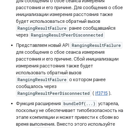
для сообщения о сбое сеанса измерения
расстояния и его причине. Для сообщения о сбое
инициализации измерения расстояния также
будет использоваться обратный вызов
RangingResultFailure
ранее сообщавшийся
через
RangingResultPeerDisconnected
Представляем новый API
RangingResultFailure
для сообщения о сбое сеанса измерения
расстояния и его причине. Сбой инициализации
измерения расстояния также будет
использовать обратный вызов
RangingResultFailure
о котором ранее
сообщалось через
RangingResultPeerDisconnected
(
If3715
).
Функция расширения
bundleOf(...)
устарела,
поскольку не обеспечивает типобезопасность на
этапе компиляции и может привести к сбоям во
время выполнения. Вместо этого используйте