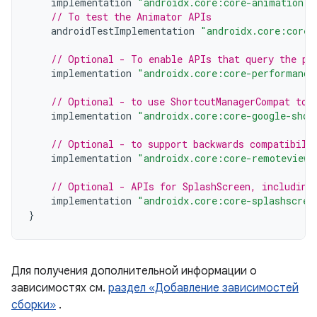
implementation
"androidx.core:core-animation:1
// To test the Animator APIs
androidTestImplementation
"androidx.core:core-
// Optional - To enable APIs that query the pe
implementation
"androidx.core:core-performance
// Optional - to use ShortcutManagerCompat to 
implementation
"androidx.core:core-google-shor
// Optional - to support backwards compatibili
implementation
"androidx.core:core-remoteviews
// Optional - APIs for SplashScreen, including
implementation
"androidx.core:core-splashscree
}
Для получения дополнительной информации о
зависимостях см.
раздел «Добавление зависимостей
сборки»
.