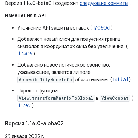
Версия 1.16.0-beta01 содержит
следующие коммиты
.
Изменения в API
Уточнение API защиты вставок (
I7050d
)
Добавляет новый ключ для получения границ
символов в координатах окна без увеличения. (
If7a06
)
Добавлено новое логическое свойство,
указывающее, является ли поле
AccesibilityNodeInfo
обязательным. (
I4fd2d
)
Перенос функции
View.transformMatrixToGlobal
в
ViewCompat
(
If17e2
)
Версия 1
.
16
.
0-alpha02
29 января 2025 г.