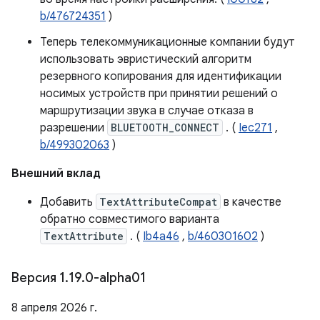
b/476724351
)
Теперь телекоммуникационные компании будут
использовать эвристический алгоритм
резервного копирования для идентификации
носимых устройств при принятии решений о
маршрутизации звука в случае отказа в
разрешении
BLUETOOTH_CONNECT
. (
Iec271
,
b/499302063
)
Внешний вклад
Добавить
TextAttributeCompat
в качестве
обратно совместимого варианта
TextAttribute
. (
Ib4a46
,
b/460301602
)
Версия 1
.
19
.
0-alpha01
8 апреля 2026 г.