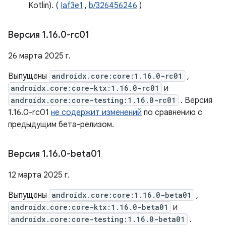
Kotlin). (
Iaf3e1
,
b/326456246
)
Версия 1
.
16
.
0-rc01
26 марта 2025 г.
Выпущены
androidx.core:core:1.16.0-rc01
,
androidx.core:core-ktx:1.16.0-rc01
и
androidx.core:core-testing:1.16.0-rc01
. Версия
1.16.0-rc01
не содержит изменений
по сравнению с
предыдущим бета-релизом.
Версия 1
.
16
.
0-beta01
12 марта 2025 г.
Выпущены
androidx.core:core:1.16.0-beta01
,
androidx.core:core-ktx:1.16.0-beta01
и
androidx.core:core-testing:1.16.0-beta01
.