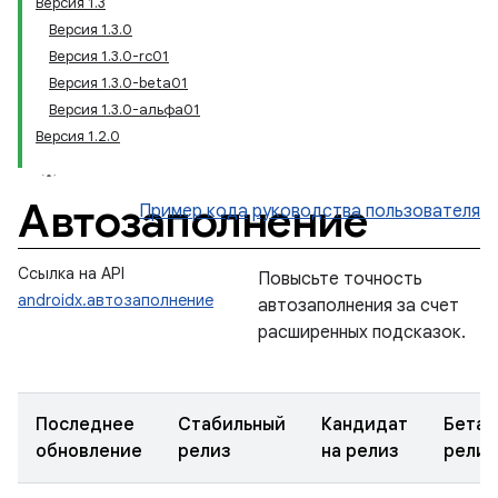
Версия 1.3
Версия 1.3.0
Версия 1.3.0-rc01
Версия 1.3.0-beta01
Версия 1.3.0-альфа01
Версия 1.2.0
Автозаполнение
Пример кода
руководства пользователя
Ссылка на API
Повысьте точность
androidx.автозаполнение
автозаполнения за счет
расширенных подсказок.
Последнее
Стабильный
Кандидат
Бета-
обновление
релиз
на релиз
релиз