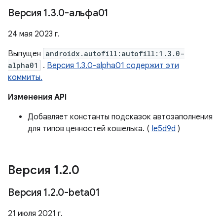
Версия 1
.
3
.
0-альфа01
24 мая 2023 г.
Выпущен
androidx.autofill:autofill:1.3.0-
alpha01
.
Версия 1.3.0-alpha01 содержит эти
коммиты.
Изменения API
Добавляет константы подсказок автозаполнения
для типов ценностей кошелька. (
Ie5d9d
)
Версия 1
.
2
.
0
Версия 1
.
2
.
0-beta01
21 июля 2021 г.