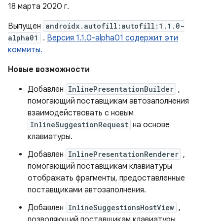
18 марта 2020 г.
Выпущен
androidx.autofill:autofill:1.1.0-
alpha01
.
Версия 1.1.0-alpha01 содержит эти
коммиты.
Новые возможности
Добавлен
InlinePresentationBuilder
,
помогающий поставщикам автозаполнения
взаимодействовать с новым
InlineSuggestionRequest
на основе
клавиатуры.
Добавлен
InlinePresentationRenderer
,
помогающий поставщикам клавиатуры
отображать фрагменты, предоставленные
поставщиками автозаполнения.
Добавлен
InlineSuggestionsHostView
,
позволяющий поставщикам клавиатуры