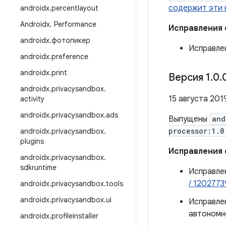
содержит эти
androidx
.
percentlayout
Androidx
.
Performance
Исправления
androidx
.
фотопикер
Исправле
androidx
.
preference
androidx
.
print
Версия 1
.
0
.
androidx
.
privacysandbox
.
15 августа 2019
activity
androidx
.
privacysandbox
.
ads
Выпущены
and
processor:1.0
androidx
.
privacysandbox
.
plugins
Исправления
androidx
.
privacysandbox
.
sdkruntime
Исправлен
/ 1202773
androidx
.
privacysandbox
.
tools
androidx
.
privacysandbox
.
ui
Исправле
автономно
androidx
.
profileinstaller