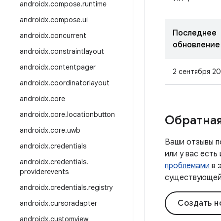
androidx
.
compose
.
runtime
androidx
.
compose
.
ui
Последнее
androidx
.
concurrent
обновление
androidx
.
constraintlayout
androidx
.
contentpager
2 сентября 20
androidx
.
coordinatorlayout
androidx
.
core
androidx
.
core
.
locationbutton
Обратная
androidx
.
core
.
uwb
Ваши отзывы п
androidx
.
credentials
или у вас ест
androidx
.
credentials
.
проблемами
в 
providerevents
существующей 
androidx
.
credentials
.
registry
Создать н
androidx
.
cursoradapter
androidx
.
customview