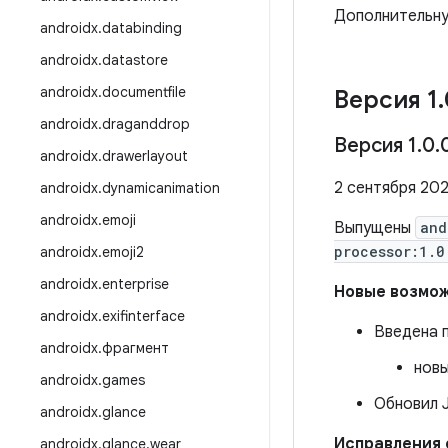
Дополнительн
androidx
.
databinding
androidx
.
datastore
androidx
.
documentfile
Версия 1
.
androidx
.
draganddrop
Версия 1
.
0
.
androidx
.
drawerlayout
2 сентября 202
androidx
.
dynamicanimation
androidx
.
emoji
Выпущены
and
processor:1.0
androidx
.
emoji2
androidx
.
enterprise
Новые возмо
androidx
.
exifinterface
Введена 
androidx
.
фрагмент
новы
androidx
.
games
Обновил J
androidx
.
glance
Исправления
androidx
.
glance
.
wear