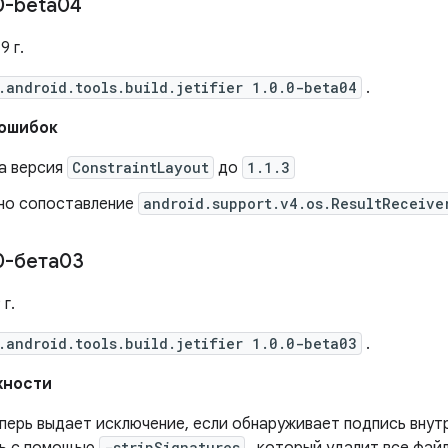
0-beta04
9 г.
.android.tools.build.jetifier 1.0.0-beta04
.
 ошибок
 ​​версия
ConstraintLayout
до
1.1.3
но сопоставление
android.support.v4.os.ResultReceive
0-бета03
г.
.android.tools.build.jetifier 1.0.0-beta03
.
жности
теперь выдает исключение, если обнаруживает подпись вну
-stripSignatures