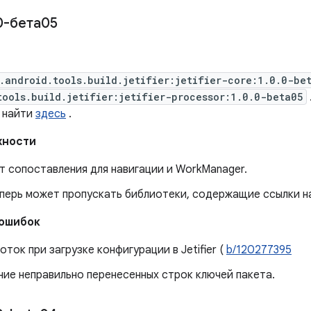
0-бета05
.android.tools.build.jetifier:jetifier-core:1.0.0-be
tools.build.jetifier:jetifier-processor:1.0.0-beta05
 найти
здесь
.
жности
т сопоставления для навигации и WorkManager.
теперь может пропускать библиотеки, содержащие ссылки на
 ошибок
оток при загрузке конфигурации в Jetifier (
b/120277395
ние неправильно перенесенных строк ключей пакета.