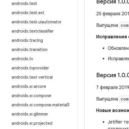
Версия 1
.
0
.
androidx
.
test
androidx
.
test
.
ext
25 февраля 201
androidx
.
test
.
uiautomator
Выпущена
com
androidx
.
textclassifier
Исправления
androidx
.
tracing
Обновлена
androidx
.
transition
Исправле
androidx
.
tv
androidx
.
tvprovider
Версия 1
.
0
.
androidx
.
text-vertical
androidx
.
xr
.
arcore
7 февраля 2019 
androidx
.
xr
.
compose
Выпущена
com
androidx
.
xr
.
compose
.
material3
Новые возмо
androidx
.
xr
.
glimmer
Jetifier 
androidx
.
xr
.
projected