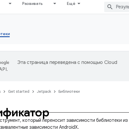
Развивать
Ещё
отеки
Эта страница переведена с помощью
Cloud
 API
.
s
Get started
Jetpack
Библиотеки
ификатор
струмент, который переносит зависимости библиотеки из
квивалентные зависимости AndroidX.