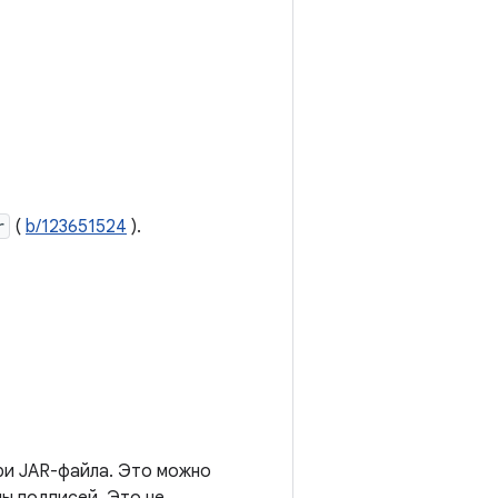
r
(
b/123651524
).
три JAR-файла. Это можно