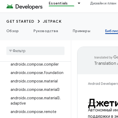
Essentials
Дизайн и план
androidx.camera.viewfinder
androidx.car
GET STARTED
JETPACK
androidx.car.app
androidx.cardview
Обзор
Руководства
Примеры
Библи
androidx
.
коллекция
androidx
.
compose
androidx
.
compose
.
animation
Translation
androidx
.
compose
.
compiler
androidx
.
compose
.
foundation
androidx
.
compose
.
material
Android Developer
androidx
.
compose
.
material3
androidx
.
compose
.
material3
.
Джет
adaptive
Автономный ин
androidx
.
compose
.
remote
поддержки в э