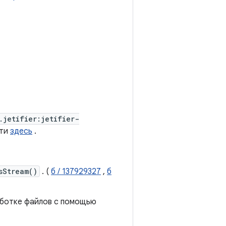
.jetifier:jetifier-
йти
здесь
.
sStream()
. (
б / 137929327
,
б
аботке файлов с помощью