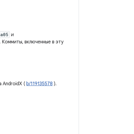
ta05
и
. Коммиты, включенные в эту
 AndroidX (
b/119135578
).