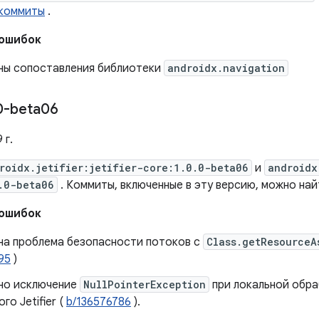
 коммиты
.
 ошибок
ны сопоставления библиотеки
androidx.navigation
0-beta06
 г.
roidx.jetifier:jetifier-core:1.0.0-beta06
и
androidx
.0-beta06
. Коммиты, включенные в эту версию, можно на
 ошибок
а ​​проблема безопасности потоков с
Class.getResourceA
95
)
но исключение
NullPointerException
при локальной обр
го Jetifier (
b/136576786
).