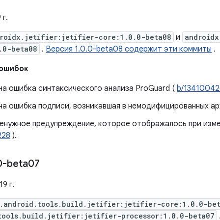
 г.
roidx.jetifier:jetifier-core:1.0.0-beta08
и
androidx
.0-beta08
.
Версия 1.0.0-beta08 содержит эти коммиты
.
 ошибок
а ​​ошибка синтаксического анализа ProGuard (
b/1341004
а ​​ошибка подписи, возникавшая в немодифицированных ар
ненужное предупреждение, которое отображалось при изме
228
).
0-beta07
9 г.
.android.tools.build.jetifier:jetifier-core:1.0.0-be
tools.build.jetifier:jetifier-processor:1.0.0-beta07