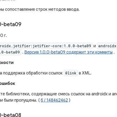
ны сопоставления строк методов ввода.
0-beta09
0 г.
roidx.jetifier:jetifier-core:1.0.0-beta09
и
androidx
.0-beta09
.
Версия 1.0.0-beta09 содержит эти коммиты
.
жности
а ​​поддержка обработки ссылок
@link
в XML.
 ошибок
е библиотеки, содержащие смесь ссылок на androidx и and
и были пропущены. (
б / 148462462
)
0-beta08