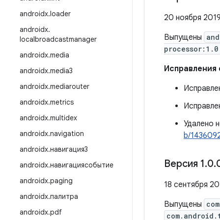
androidx
.
loader
20 ноября 2019
androidx
.
Выпущены
and
localbroadcastmanager
processor:1.0
androidx
.
media
Исправления
androidx
.
media3
androidx
.
mediarouter
Исправлен
androidx
.
metrics
Исправлен
androidx
.
multidex
Удалено 
androidx
.
navigation
b/143609
androidx
.
навигация3
Версия 1
.
0
.
androidx
.
навигациясобытие
androidx
.
paging
18 сентября 201
androidx
.
палитра
Выпущены
com
androidx
.
pdf
com.android.