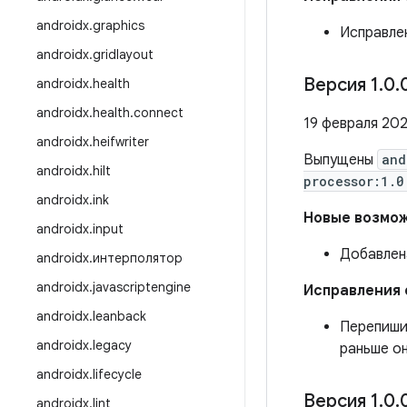
androidx
.
graphics
Исправле
androidx
.
gridlayout
Версия 1
.
0
.
androidx
.
health
androidx
.
health
.
connect
19 февраля 202
androidx
.
heifwriter
Выпущены
and
androidx
.
hilt
processor:1.0
androidx
.
ink
Новые возмо
androidx
.
input
Добавлен
androidx
.
интерполятор
androidx
.
javascriptengine
Исправления
androidx
.
leanback
Перепишит
androidx
.
legacy
раньше он
androidx
.
lifecycle
Версия 1
.
0
.
androidx
.
lint