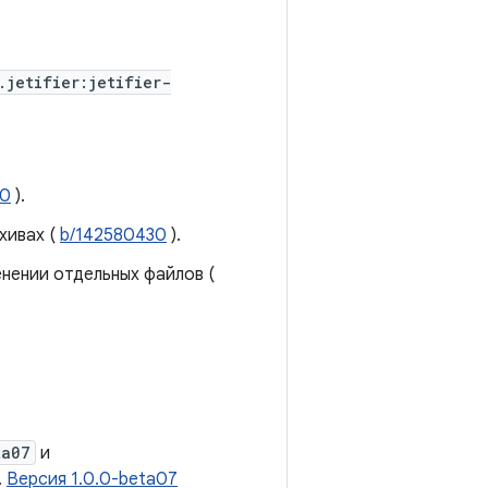
.jetifier:jetifier-
20
).
хивах (
b/142580430
).
нении отдельных файлов (
ta07
и
.
Версия 1.0.0-beta07