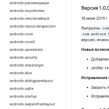
androidx
.
рекомендация
Версия 1
.
0
.
androidx
.
recyclerview
18 июня 2019 г.
androidx
.
remotecallback
androidx
.
resourceinspection
Выпущены
com
com.android.
androidx
.
room
версию, можно
androidx
.
room3
Новые возмо
androidx
.
savedstate
androidx
.
security
Добавляе
androidx
.
sharetarget
Jetifier 
androidx
.
slice
Исправления
androidx
.
slidingpanelayout
Закрыть п
androidx
.
sqlite
Исправле
androidx
.
startup
androidx
.
swiperefreshlayout