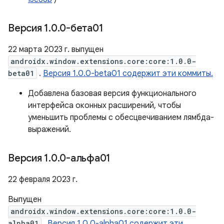
Версия 1
.
0
.
0-бета01
22 марта 2023 г. выпущен
androidx.window.extensions.core:core:1.0.0-
beta01
.
Версия 1.0.0-beta01 содержит эти коммиты.
Добавлена ​​базовая версия функционального
интерфейса оконных расширений, чтобы
уменьшить проблемы с обесцвечиванием лямбда-
выражений.
Версия 1
.
0
.
0-альфа01
22 февраля 2023 г.
Выпущен
androidx.window.extensions.core:core:1.0.0-
alpha01
.
Версия 1.0.0-alpha01 содержит эти