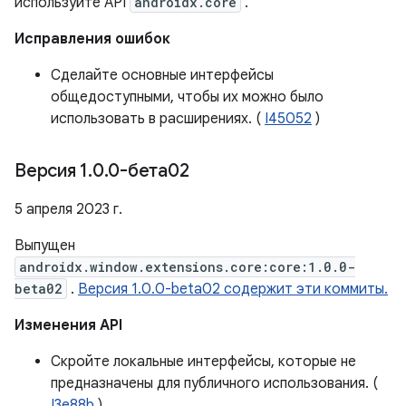
используйте API
androidx.core
.
Исправления ошибок
Сделайте основные интерфейсы
общедоступными, чтобы их можно было
использовать в расширениях. (
I45052
)
Версия 1
.
0
.
0-бета02
5 апреля 2023 г.
Выпущен
androidx.window.extensions.core:core:1.0.0-
beta02
.
Версия 1.0.0-beta02 содержит эти коммиты.
Изменения API
Скройте локальные интерфейсы, которые не
предназначены для публичного использования. (
I3e88b
)