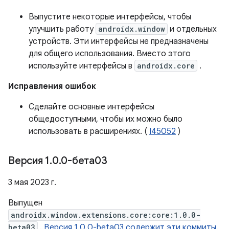
Выпустите некоторые интерфейсы, чтобы
улучшить работу
androidx.window
и отдельных
устройств. Эти интерфейсы не предназначены
для общего использования. Вместо этого
используйте интерфейсы в
androidx.core
.
Исправления ошибок
Сделайте основные интерфейсы
общедоступными, чтобы их можно было
использовать в расширениях. (
I45052
)
Версия 1
.
0
.
0-бета03
3 мая 2023 г.
Выпущен
androidx.window.extensions.core:core:1.0.0-
beta03
.
Версия 1.0.0-beta03 содержит эти коммиты.