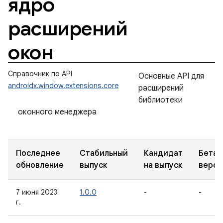
ядро
расширений
окон
Справочник по API
Основные API для
androidx.window.extensions.core
расширений
библиотеки
оконного менеджера
Последнее
Стабильный
Кандидат
Бета-
обновление
выпуск
на выпуск
верси
7 июня 2023
1.0.0
-
-
г.