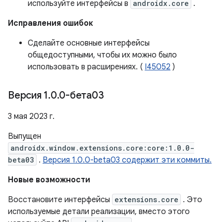
используйте интерфейсы в
androidx.core
.
Исправления ошибок
Сделайте основные интерфейсы
общедоступными, чтобы их можно было
использовать в расширениях. (
I45052
)
Версия 1
.
0
.
0-бета03
3 мая 2023 г.
Выпущен
androidx.window.extensions.core:core:1.0.0-
beta03
.
Версия 1.0.0-beta03 содержит эти коммиты.
Новые возможности
Восстановите интерфейсы
extensions.core
. Это
используемые детали реализации, вместо этого