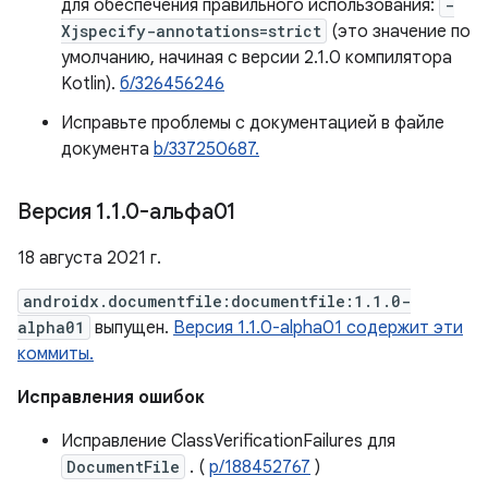
для обеспечения правильного использования:
-
Xjspecify-annotations=strict
(это значение по
умолчанию, начиная с версии 2.1.0 компилятора
Kotlin).
б/326456246
Исправьте проблемы с документацией в файле
документа
b/337250687.
Версия 1
.
1
.
0-альфа01
18 августа 2021 г.
androidx.documentfile:documentfile:1.1.0-
alpha01
выпущен.
Версия 1.1.0-alpha01 содержит эти
коммиты.
Исправления ошибок
Исправление ClassVerificationFailures для
DocumentFile
. (
р/188452767
)