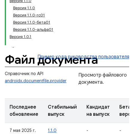
Версия 1.1.0
Версия 1.1.0
Версия 1.1.0-rc01
Версия 1.1.0-бета01
Версия 1.1.0-альфа01
Версия 1.0.1
Файл документа
Пример кода
руководства пользователя
Справочник по API
Просмотр файлового
androidx.documentfile.provider
документа.
Последнее
Стабильный
Кандидат
Бета-
обновление
выпуск
на выпуск
верси
7 мая 2025 г.
1.1.0
-
-