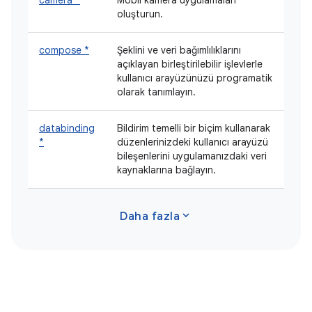
oluşturun.
compose *
Şeklini ve veri bağımlılıklarını
açıklayan birleştirilebilir işlevlerle
kullanıcı arayüzünüzü programatik
olarak tanımlayın.
databinding
Bildirim temelli bir biçim kullanarak
*
düzenlerinizdeki kullanıcı arayüzü
bileşenlerini uygulamanızdaki veri
kaynaklarına bağlayın.
expand_more
Daha fazla