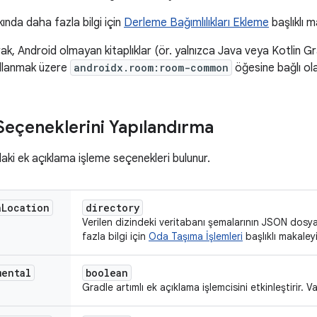
kında daha fazla bilgi için
Derleme Bağımlılıkları Ekleme
başlıklı m
rak, Android olmayan kitaplıklar (ör. yalnızca Java veya Kotlin G
ullanmak üzere
androidx.room:room-common
öğesine bağlı olab
 Seçeneklerini Yapılandırma
ki ek açıklama işleme seçenekleri bulunur.
a
Location
directory
Verilen dizindeki veritabanı şemalarının JSON dosya
fazla bilgi için
Oda Taşıma İşlemleri
başlıklı makaleyi
mental
boolean
Gradle artımlı ek açıklama işlemcisini etkinleştirir. 