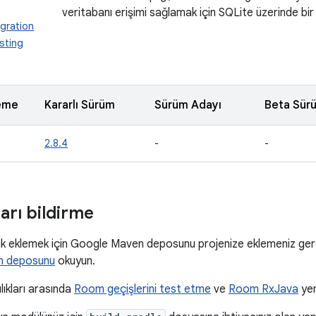
veritabanı erişimi sağlamak için SQLite üzerinde bi
gration
sting
eme
Kararlı Sürüm
Sürüm Adayı
Beta Sür
2.8.4
-
-
ları bildirme
k eklemek için Google Maven deposunu projenize eklemeniz gereki
n deposunu
okuyun.
ıkları arasında
Room geçişlerini test etme
ve
Room RxJava
yer 