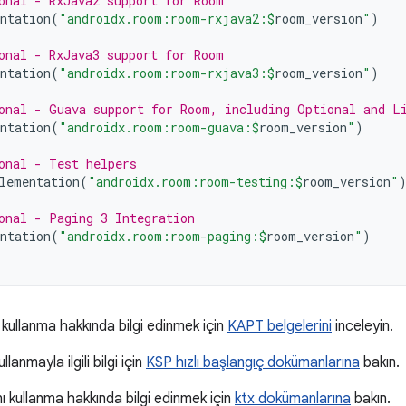
onal - RxJava2 support for Room
ntation
(
"androidx.room:room-rxjava2:
$
room_version
"
)
onal - RxJava3 support for Room
ntation
(
"androidx.room:room-rxjava3:
$
room_version
"
)
onal - Guava support for Room, including Optional and L
ntation
(
"androidx.room:room-guava:
$
room_version
"
)
onal - Test helpers
lementation
(
"androidx.room:room-testing:
$
room_version
"
onal - Paging 3 Integration
ntation
(
"androidx.room:room-paging:
$
room_version
"
)
 kullanma hakkında bilgi edinmek için
KAPT belgelerini
inceleyin.
llanmayla ilgili bilgi için
KSP hızlı başlangıç dokümanlarına
bakın.
nı kullanma hakkında bilgi edinmek için
ktx dokümanlarına
bakın.