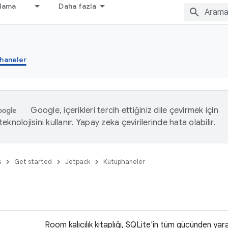
nlama
Daha fazla
haneler
Google, içerikleri tercih ettiğiniz dile çevirmek için
eknolojisini kullanır. Yapay zeka çevirilerinde hata olabilir.
s
Get started
Jetpack
Kütüphaneler
Room kalıcılık kitaplığı, SQLite'in tüm gücünden ya