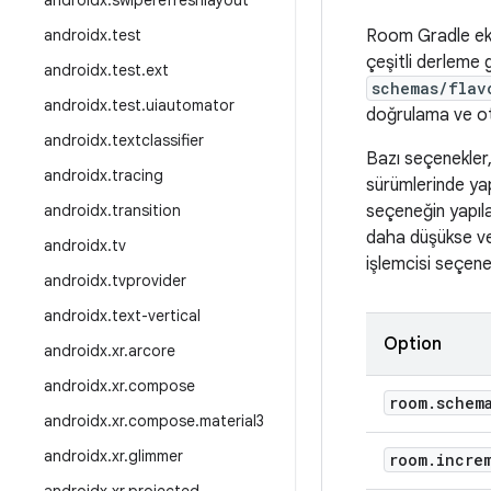
androidx
.
swiperefreshlayout
androidx
.
test
Room Gradle ekle
çeşitli derleme 
androidx
.
test
.
ext
schemas/flav
androidx
.
test
.
uiautomator
doğrulama ve oto
androidx
.
textclassifier
Bazı seçenekler
androidx
.
tracing
sürümlerinde ya
androidx
.
transition
seçeneğin yapıl
daha düşükse v
androidx
.
tv
işlemcisi seçenekl
androidx
.
tvprovider
androidx
.
text-vertical
Option
androidx
.
xr
.
arcore
androidx
.
xr
.
compose
room
.
schem
androidx
.
xr
.
compose
.
material3
androidx
.
xr
.
glimmer
room
.
incre