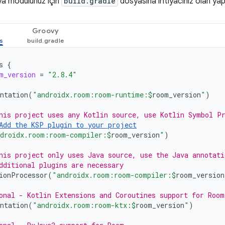
ya modülünüz için
build.gradle
dosyasına ihtiyacınız olan yapılar
Groovy
s
{
m_version
=
"2.8.4"
ntation
(
"androidx.room:room-runtime:
$
room_version
"
)
his project uses any Kotlin source, use Kotlin Symbol P
Add the KSP plugin to your project
droidx.room:room-compiler:
$
room_version
"
)
his project only uses Java source, use the Java annotati
dditional plugins are necessary
ionProcessor
(
"androidx.room:room-compiler:
$
room_version
onal - Kotlin Extensions and Coroutines support for Room
ntation
(
"androidx.room:room-ktx:
$
room_version
"
)