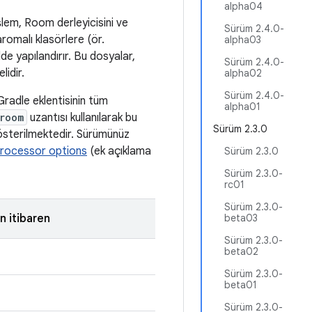
alpha04
şlem, Room derleyicisini ve
Sürüm 2.4.0-
romalı klasörlere (ör.
alpha03
lde yapılandırır. Bu dosyalar,
Sürüm 2.4.0-
idir.
alpha02
Sürüm 2.4.0-
radle eklentisinin tüm
alpha01
room
uzantısı kullanılarak bu
Sürüm 2.3.0
österilmektedir. Sürümünüz
processor options
(ek açıklama
Sürüm 2.3.0
Sürüm 2.3.0-
rc01
Sürüm 2.3.0-
 itibaren
beta03
Sürüm 2.3.0-
beta02
Sürüm 2.3.0-
beta01
Sürüm 2.3.0-