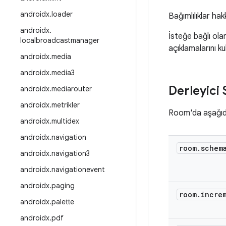
androidx
.
loader
Bağımlılıklar hak
androidx
.
İsteğe bağlı ola
localbroadcastmanager
açıklamalarını k
androidx
.
media
androidx
.
media3
Derleyici
androidx
.
mediarouter
androidx
.
metrikler
Room'da aşağıda
androidx
.
multidex
androidx
.
navigation
room
.
schem
androidx
.
navigation3
androidx
.
navigationevent
androidx
.
paging
room
.
incre
androidx
.
palette
androidx
.
pdf