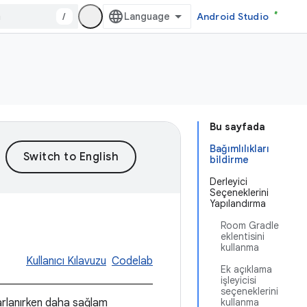
/
Android Studio
Bu sayfada
Bağımlılıkları
bildirme
Derleyici
Seçeneklerini
Yapılandırma
Room Gradle
eklentisini
kullanma
Kullanıcı Kılavuzu
Codelab
Ek açıklama
işleyicisi
seçeneklerini
rarlanırken daha sağlam
kullanma