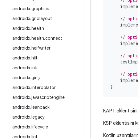
// opti
impleme
androidx
.
graphics
androidx
.
gridlayout
// opti
impleme
androidx
.
health
// opti
androidx
.
health
.
connect
impleme
androidx
.
heifwriter
// opti
androidx
.
hilt
testImp
androidx
.
ink
// opti
androidx
.
giriş
impleme
}
androidx
.
interpolator
androidx
.
javascriptengine
androidx
.
leanback
KAPT eklentisini
androidx
.
legacy
KSP eklentisini ku
androidx
.
lifecycle
Kotlin uzantıları
androidx
.
lint