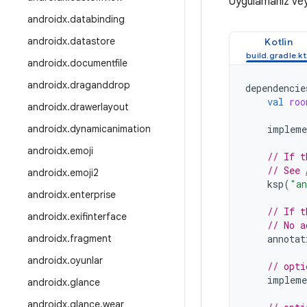
Uygulamanız ve
androidx
.
databinding
androidx
.
datastore
Kotlin
androidx
.
documentfile
androidx
.
draganddrop
dependencie
val
roo
androidx
.
drawerlayout
androidx
.
dynamicanimation
impleme
androidx
.
emoji
// If t
// See 
androidx
.
emoji2
ksp
(
"an
androidx
.
enterprise
// If t
androidx
.
exifinterface
// No a
androidx
.
fragment
annotat
androidx
.
oyunlar
// opti
impleme
androidx
.
glance
androidx
.
glance
.
wear