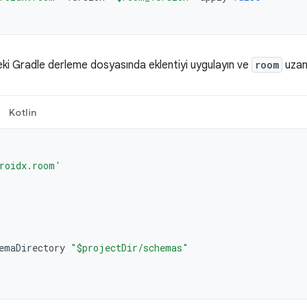
ki Gradle derleme dosyasında eklentiyi uygulayın ve
room
uzant
Kotlin
roidx.room'
emaDirectory
"$projectDir/schemas"