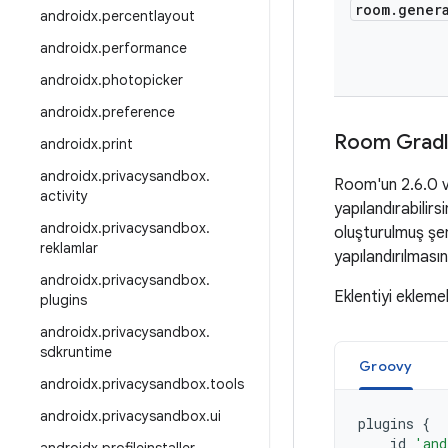
room
.
gener
androidx
.
percentlayout
androidx
.
performance
androidx
.
photopicker
androidx
.
preference
Room Gradle
androidx
.
print
androidx
.
privacysandbox
.
Room'un 2.6.0 ve
activity
yapılandırabilirs
androidx
.
privacysandbox
.
oluşturulmuş şem
reklamlar
yapılandırılmasın
androidx
.
privacysandbox
.
Eklentiyi ekleme
plugins
androidx
.
privacysandbox
.
sdkruntime
Groovy
androidx
.
privacysandbox
.
tools
androidx
.
privacysandbox
.
ui
plugins
{
id
'and