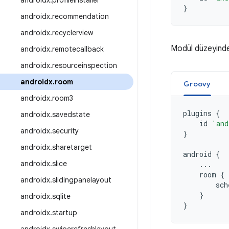
androidx
.
profileinstaller
}
androidx
.
recommendation
androidx
.
recyclerview
Modül düzeyinde
androidx
.
remotecallback
androidx
.
resourceinspection
androidx
.
room
Groovy
androidx
.
room3
plugins
{
androidx
.
savedstate
id
'and
androidx
.
security
}
androidx
.
sharetarget
android
{
androidx
.
slice
...
room
{
androidx
.
slidingpanelayout
sch
}
androidx
.
sqlite
}
androidx
.
startup