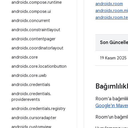
androidx
.
compose
.
runtime
androidx.room
androidx.room.mi
androidx
.
compose
.
ui
androidx.room.te
androidx
.
concurrent
androidx
.
constraintlayout
androidx
.
contentpager
Son Güncell
androidx
.
coordinatorlayout
androidx
.
core
19 Kasım 2025
androidx
.
core
.
locationbutton
androidx
.
core
.
uwb
androidx
.
credentials
Bağımlılık
androidx
.
credentials
.
Room'a bağımlılı
providerevents
Google'ın Mave
androidx
.
credentials
.
registry
Room'un bağımlıl
androidx
.
cursoradapter
androidx
.
customview