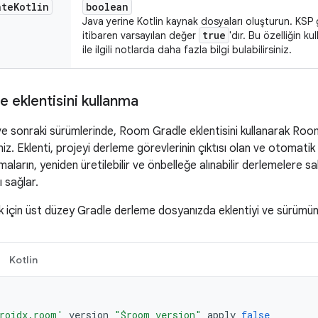
ate
Kotlin
boolean
Java yerine Kotlin kaynak dosyaları oluşturun. KSP g
true
itibaren varsayılan değer
'dır. Bu özelliğin 
ile ilgili notlarda daha fazla bilgi bulabilirsiniz.
 eklentisini kullanma
 sonraki sürümlerinde, Room Gradle eklentisini kullanarak Room 
iniz. Eklenti, projeyi derleme görevlerinin çıktısı olan ve otomatik 
aların, yeniden üretilebilir ve önbelleğe alınabilir derlemelere s
ı sağlar.
k için üst düzey Gradle derleme dosyanızda eklentiyi ve sürümün
Kotlin
roidx.room'
version
"$room_version"
apply
false