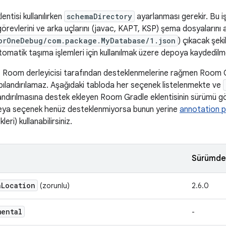
ntisi kullanılırken
schemaDirectory
ayarlanması gerekir. Bu i
görevlerini ve arka uçlarını (javac, KAPT, KSP) şema dosyalarını a
orOneDebug/com.package.MyDatabase/1.json
) çıkacak şeki
matik taşıma işlemleri için kullanılmak üzere depoya kaydedilmel
, Room derleyicisi tarafından desteklenmelerine rağmen Room G
pılandırılamaz. Aşağıdaki tabloda her seçenek listelenmekte ve
andırılmasına destek ekleyen Room Gradle eklentisinin sürümü g
eya seçenek henüz desteklenmiyorsa bunun yerine
annotation 
eri) kullanabilirsiniz.
Sürümden
a
Location
(zorunlu)
2.6.0
mental
-