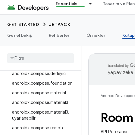
Essentials
Tasarım ve Pla
androidx.camera.viewfinder
androidx.car
GET STARTED
JETPACK
androidx.car.app
androidx.cardview
Genel bakış
Rehberler
Örnekler
Kütüp
androidx
.
collection
androidx
.
compos
androidx
.
compose
.
animation
yapay zeka t
androidx
.
compose
.
derleyici
androidx
.
compose
.
foundation
androidx
.
compose
.
material
Android Developer
androidx
.
compose
.
material3
androidx
.
compose
.
material3
.
Room
uyarlanabilir
androidx
.
compose
.
remote
API Referansı