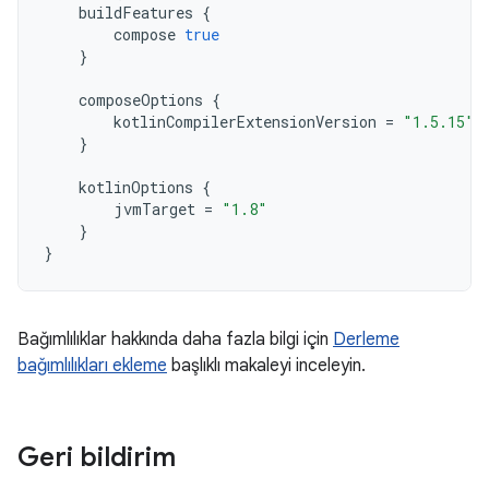
buildFeatures
{
compose
true
}
composeOptions
{
kotlinCompilerExtensionVersion
=
"1.5.15"
}
kotlinOptions
{
jvmTarget
=
"1.8"
}
}
Bağımlılıklar hakkında daha fazla bilgi için
Derleme
bağımlılıkları ekleme
başlıklı makaleyi inceleyin.
Geri bildirim