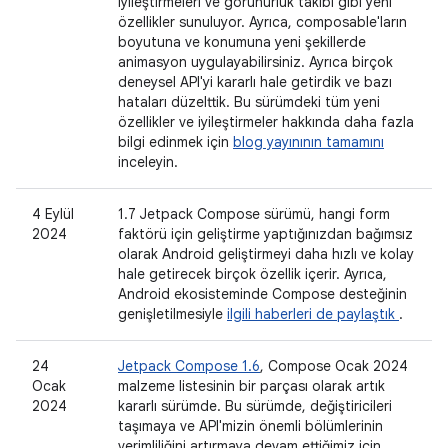
iyileştirmeleri ve görünürlük takibi gibi yeni
özellikler sunuluyor. Ayrıca, composable'ların
boyutuna ve konumuna yeni şekillerde
animasyon uygulayabilirsiniz. Ayrıca birçok
deneysel API'yi kararlı hale getirdik ve bazı
hataları düzelttik. Bu sürümdeki tüm yeni
özellikler ve iyileştirmeler hakkında daha fazla
bilgi edinmek için
blog yayınının tamamını
inceleyin.
4 Eylül
1.7 Jetpack Compose sürümü, hangi form
2024
faktörü için geliştirme yaptığınızdan bağımsız
olarak Android geliştirmeyi daha hızlı ve kolay
hale getirecek birçok özellik içerir. Ayrıca,
Android ekosisteminde Compose desteğinin
genişletilmesiyle
ilgili haberleri de paylaştık
.
24
Jetpack Compose 1.6
, Compose Ocak 2024
Ocak
malzeme listesinin bir parçası olarak artık
2024
kararlı sürümde. Bu sürümde, değiştiricileri
taşımaya ve API'mizin önemli bölümlerinin
verimliliğini artırmaya devam ettiğimiz için