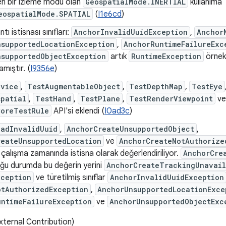
en bir izleme modu olan
GeospatialMode.INERTIAL
kullanıma
eospatialMode.SPATIAL
(
I1e6cd
)
tı istisnası sınıfları:
AnchorInvalidUuidException
,
Anchor
nsupportedLocationException
,
AnchorRuntimeFailureExc
nsupportedObjectException
artık
RuntimeException
örnekl
mıştır. (
I9356e
)
evice
,
TestAugmentableObject
,
TestDepthMap
,
TestEye
spatial
,
TestHand
,
TestPlane
,
TestRenderViewpoint
v
CoreTestRule
API'si eklendi (
I0ad3c
)
oadInvalidUuid
,
AnchorCreateUnsupportedObject
,
reateUnsupportedLocation
ve
AnchorCreateNotAuthorize
 çalışma zamanında istisna olarak değerlendiriliyor.
AnchorCre
Çoğu durumda bu değerin yerini
AnchorCreateTrackingUnavail
xception
ve türetilmiş sınıflar
AnchorInvalidUuidException
otAuthorizedException
,
AnchorUnsupportedLocationExce
untimeFailureException
ve
AnchorUnsupportedObjectExc
xternal Contribution)