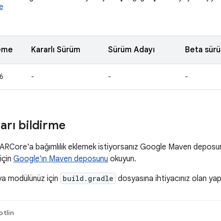
e
eme
Kararlı Sürüm
Sürüm Adayı
Beta sür
6
-
-
-
ları bildirme
 ARCore'a bağımlılık eklemek istiyorsanız Google Maven deposun
 için
Google'ın Maven deposunu
okuyun.
ya modülünüz için
build.gradle
dosyasına ihtiyacınız olan yapılar
otlin