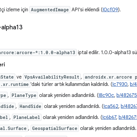
tçi izleme için
AugmentedImage
API'si eklendi (
I0cf09
).
-alpha13
arcore:arcore-*:1.0.0-alpha13
iptal edilir. 1.0.0-alpha13 
eri
gState
ve
VpsAvailabilityResult
,
androidx.xr.arcore 
.xr.runtime
'daki türler artık kullanımdan kaldırıldı. (
Ic7930
,
b/
ype
,
PlaneType
olarak yeniden adlandırıldı. (
I8c90c
,
b/48267
ndSide
,
HandSide
olarak yeniden adlandırıldı. (
Ica562
,
b/4826
abel
,
PlaneLabel
olarak yeniden adlandırıldı. (
Ic6b67
,
b/48267
ial.Surface
,
GeospatialSurface
olarak yeniden adlandırıldı.