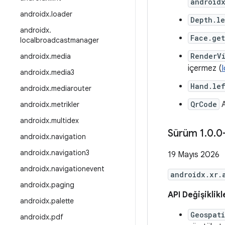
android
androidx
.
loader
Depth.le
androidx
.
Face.get
localbroadcastmanager
RenderV
androidx
.
media
içermez (
androidx
.
media3
Hand.le
androidx
.
mediarouter
QrCode
A
androidx
.
metrikler
androidx
.
multidex
Sürüm 1
.
0
.
0
androidx
.
navigation
androidx
.
navigation3
19 Mayıs 2026
androidx
.
navigationevent
androidx.xr.
androidx
.
paging
API Değişiklikl
androidx
.
palette
Geospat
androidx
.
pdf