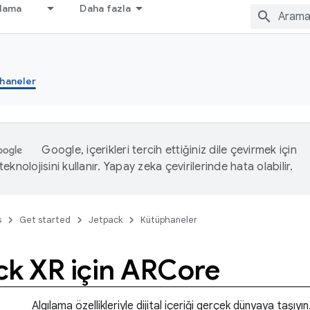
nlama
Daha fazla
haneler
Google, içerikleri tercih ettiğiniz dile çevirmek için
eknolojisini kullanır. Yapay zeka çevirilerinde hata olabilir.
s
Get started
Jetpack
Kütüphaneler
ck XR için ARCore
Algılama özellikleriyle dijital içeriği gerçek dünyaya taşıyın