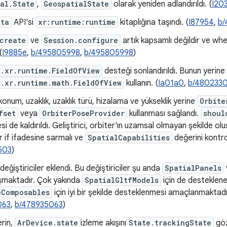
al.State
,
GeospatialState
olarak yeniden adlandırıldı. (
I20
ata
API'si
xr:runtime:runtime
kitaplığına taşındı. (
I87954
,
b/
create
ve
Session.configure
artık kapsamlı değildir ve whe
(
I9885e
,
b/495805998
,
b/495805998
)
.xr.runtime.FieldOfView
desteği sonlandırıldı. Bunun yerine
.xr.runtime.math.FieldOfView
kullanın. (
Ia01a0
,
b/480233
konum, uzaklık, uzaklık türü, hizalama ve yükseklik yerine
Orbite
fset
veya
OrbiterPoseProvider
kullanması sağlandı.
shoul
i de kaldırıldı. Geliştirici, orbiter'ın uzamsal olmayan şekilde ol
ir if ifadesine sarmalı ve
SpatialCapabilities
değerini kontrol
503
)
 değiştiriciler eklendi. Bu değiştiriciler şu anda
SpatialPanels
alışmaktadır. Çok yakında
SpatialGltfModels
için de desteklene
eComposables
için iyi bir şekilde desteklenmesi amaçlanmaktadır
063
,
b/478935063
)
erin,
ArDevice.state
izleme akışını
State.trackingState
göz