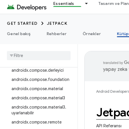
Essentials
Tasarım ve Pla
androidx.camera.viewfinder
androidx.car
GET STARTED
JETPACK
androidx.car.app
androidx.cardview
Genel bakış
Rehberler
Örnekler
Kütüp
androidx
.
collection
androidx
.
compos
androidx
.
compose
.
animation
yapay zeka t
androidx
.
compose
.
derleyici
androidx
.
compose
.
foundation
androidx
.
compose
.
material
Android Developer
androidx
.
compose
.
material3
androidx
.
compose
.
material3
.
Jetpa
uyarlanabilir
androidx
.
compose
.
remote
API Referansı