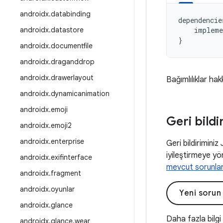
androidx
.
databinding
dependencie
androidx
.
datastore
impleme
}
androidx
.
documentfile
androidx
.
draganddrop
androidx
.
drawerlayout
Bağımlılıklar hak
androidx
.
dynamicanimation
androidx
.
emoji
Geri bildi
androidx
.
emoji2
androidx
.
enterprise
Geri bildiriminiz
iyileştirmeye yön
androidx
.
exifinterface
mevcut sorunla
androidx
.
fragment
androidx
.
oyunlar
Yeni sorun
androidx
.
glance
Daha fazla bilgi
androidx
.
glance
.
wear