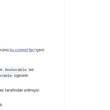
sürümü
bu commit'leri
içerir.
bir
Anchorable
ise
orable
öğesinin
nı tarafından atılmıyor.
ık