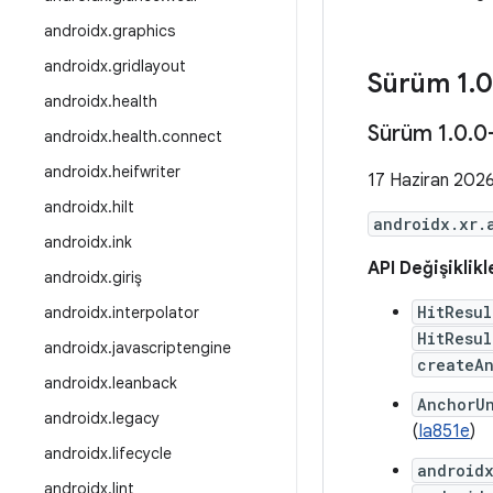
androidx
.
graphics
androidx
.
gridlayout
Sürüm 1
.
0
androidx
.
health
Sürüm 1
.
0
.
0
androidx
.
health
.
connect
androidx
.
heifwriter
17 Haziran 202
androidx
.
hilt
androidx.xr.
androidx
.
ink
API Değişiklikl
androidx
.
giriş
HitResul
androidx
.
interpolator
HitResul
androidx
.
javascriptengine
createA
androidx
.
leanback
AnchorU
androidx
.
legacy
(
Ia851e
)
androidx
.
lifecycle
android
androidx
.
lint