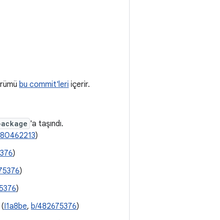
sürümü
bu commit'leri
içerir.
package
'a taşındı.
480462213
)
5376
)
75376
)
5376
)
 (
I1a8be
,
b/482675376
)