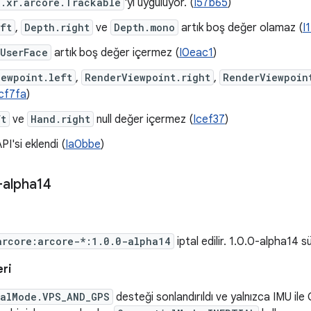
x.xr.arcore.Trackable
'yi uyguluyor. (
I57b65
)
ft
,
Depth.right
ve
Depth.mono
artık boş değer olamaz (
I
UserFace
artık boş değer içermez (
I0eac1
)
iewpoint.left
,
RenderViewpoint.right
,
RenderViewpoin
Icf7fa
)
ft
ve
Hand.right
null değer içermez (
Icef37
)
PI'si eklendi (
Ia0bbe
)
-alpha14
arcore:arcore-*:1.0.0-alpha14
iptal edilir. 1.0.0-alpha14 
eri
ialMode.VPS_AND_GPS
desteği sonlandırıldı ve yalnızca IMU ile