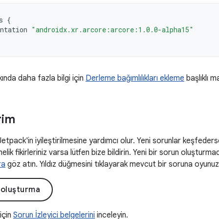
s
{
ntation
"androidx.xr.arcore:arcore:1.0.0-alpha15"
kında daha fazla bilgi için
Derleme bağımlılıkları ekleme
başlıklı m
rim
 Jetpack'in iyileştirilmesine yardımcı olur. Yeni sorunlar keşfeders
elik fikirleriniz varsa lütfen bize bildirin. Yeni bir sorun oluşturm
ra
göz atın. Yıldız düğmesini tıklayarak mevcut bir soruna oyunuzu 
 oluşturma
 için
Sorun İzleyici belgelerini
inceleyin.