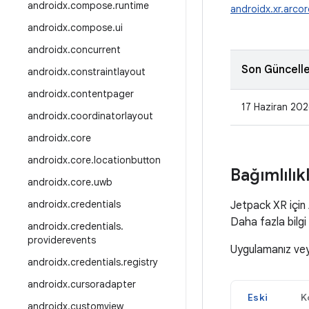
androidx
.
compose
.
runtime
androidx.xr.arcor
androidx
.
compose
.
ui
androidx
.
concurrent
Son Güncell
androidx
.
constraintlayout
androidx
.
contentpager
17 Haziran 202
androidx
.
coordinatorlayout
androidx
.
core
androidx
.
core
.
locationbutton
Bağımlılık
androidx
.
core
.
uwb
androidx
.
credentials
Jetpack XR için
Daha fazla bilgi
androidx
.
credentials
.
providerevents
Uygulamanız ve
androidx
.
credentials
.
registry
androidx
.
cursoradapter
Eski
K
androidx
.
customview