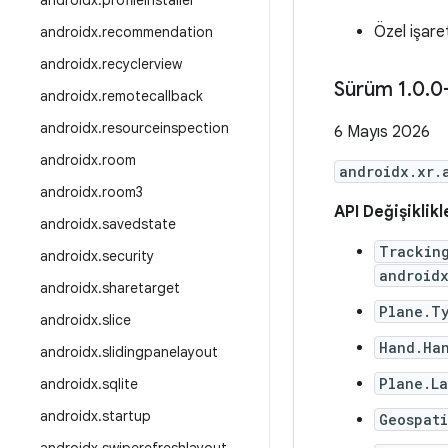
androidx
.
profileinstaller
Özel işare
androidx
.
recommendation
androidx
.
recyclerview
Sürüm 1
.
0
.
0
androidx
.
remotecallback
androidx
.
resourceinspection
6 Mayıs 2026
androidx
.
room
androidx.xr.
androidx
.
room3
API Değişiklikl
androidx
.
savedstate
Trackin
androidx
.
security
androidx
androidx
.
sharetarget
Plane.T
androidx
.
slice
Hand.Ha
androidx
.
slidingpanelayout
Plane.L
androidx
.
sqlite
androidx
.
startup
Geospat