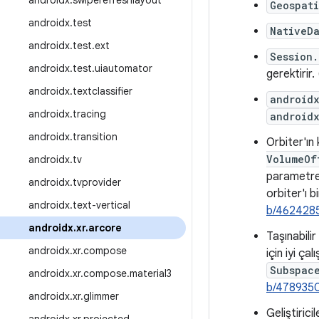
androidx
.
swiperefreshlayout
Geospati
androidx
.
test
NativeD
androidx
.
test
.
ext
Session.
androidx
.
test
.
uiautomator
gerektirir. 
androidx
.
textclassifier
androidx
androidx
.
tracing
androidx
androidx
.
transition
Orbiter'ın 
VolumeOf
androidx
.
tv
parametres
androidx
.
tvprovider
orbiter'ı b
androidx
.
text-vertical
b/462428
androidx
.
xr
.
arcore
Taşınabilir
androidx
.
xr
.
compose
için iyi ç
Subspac
androidx
.
xr
.
compose
.
material3
b/478935
androidx
.
xr
.
glimmer
Geliştiricil