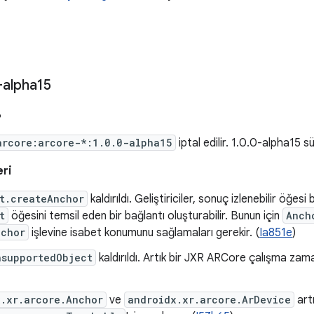
-alpha15
6
arcore:arcore-*:1.0.0-alpha15
iptal edilir. 1.0.0-alpha15 
eri
t.createAnchor
kaldırıldı. Geliştiriciler, sonuç izlenebilir öğesi 
t
öğesini temsil eden bir bağlantı oluşturabilir. Bunun için
Anch
nchor
işlevine isabet konumunu sağlamaları gerekir. (
Ia851e
)
nsupportedObject
kaldırıldı. Artık bir JXR ARCore çalışma zama
x.xr.arcore.Anchor
ve
androidx.xr.arcore.ArDevice
art