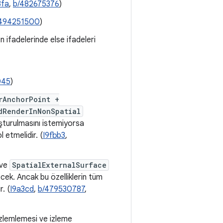
3fa
,
b/482675376
)
494251500
)
n ifadelerinde else ifadeleri
045
)
rAnchorPoint +
dRenderInNonSpatial
uşturulmasını istemiyorsa
 etmelidir. (
I9fbb3
,
ve
SpatialExternalSurface
cek. Ancak bu özelliklerin tüm
. (
I9a3cd
,
b/479530787
,
lemlemesi ve izleme