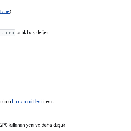
1fc5e
)
t.mono
artık boş değer
sürümü
bu commit'leri
içerir.
 GPS kullanan yeni ve daha düşük