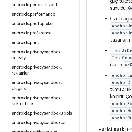
güç tüket
androidx
.
percentlayout
sunuldu.
G
androidx
.
performance
Özel bağlan
androidx
.
photopicker
AnchorU
AnchorU
androidx
.
preference
tasarlanma
androidx
.
print
TestArD
androidx
.
privacysandbox
.
TestGeo
activity
üzere
Ar
androidx
.
privacysandbox
.
reklamlar
AnchorL
AnchorC
androidx
.
privacysandbox
.
plugins
tümü artık
kaldırır. 
androidx
.
privacysandbox
.
AnchorE
sdkruntime
AnchorN
androidx
.
privacysandbox
.
tools
AnchorR
androidx
.
privacysandbox
.
ui
Harici Katkı
(E