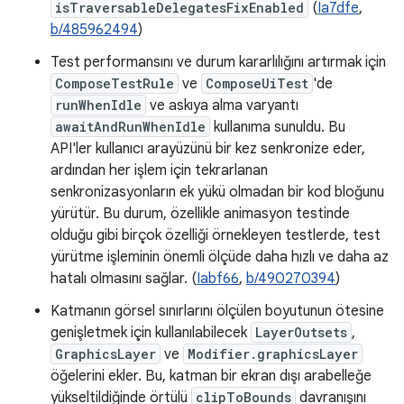
isTraversableDelegatesFixEnabled
(
Ia7dfe
,
b/485962494
)
Test performansını ve durum kararlılığını artırmak için
ComposeTestRule
ve
ComposeUiTest
'de
runWhenIdle
ve askıya alma varyantı
awaitAndRunWhenIdle
kullanıma sunuldu. Bu
API'ler kullanıcı arayüzünü bir kez senkronize eder,
ardından her işlem için tekrarlanan
senkronizasyonların ek yükü olmadan bir kod bloğunu
yürütür. Bu durum, özellikle animasyon testinde
olduğu gibi birçok özelliği örnekleyen testlerde, test
yürütme işleminin önemli ölçüde daha hızlı ve daha az
hatalı olmasını sağlar. (
Iabf66
,
b/490270394
)
Katmanın görsel sınırlarını ölçülen boyutunun ötesine
genişletmek için kullanılabilecek
LayerOutsets
,
GraphicsLayer
ve
Modifier.graphicsLayer
öğelerini ekler. Bu, katman bir ekran dışı arabelleğe
yükseltildiğinde örtülü
clipToBounds
davranışını