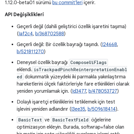
1.12.0-beta01 sürümü
bu commit'leri
içerir.
API Değişiklikleri
Geçerli değil (dahili geliştirici özellik işaretini taşıma)
(
Iaf2c4
,
b/368702588
)
Geçerli değil: Bir özellik bayrağı taşındı. (
I24668
,
b/521811270
)
Deneysel özellik bayrağı
ComposeUiFlags
eklendi.
isTrackpadPinchReinterpretationEnabl
ed
dokunmatik yüzeydeki iki parmakla yakınlaştırma
hareketlerini ölçek faktörleriyle fare etkinlikleri olarak
yeniden yorumlamak için. (
Id3477
,
b/478053727
)
Dolaylı işaretçi etkinliklerini tetiklemek için test
işlevini yeniden adlandırır (
I3ee35
,
b/509618414
).
BasicText
ve
BasicTextField
öğelerine
optimizasyon ekleyin. Burada, softwrap=false olan