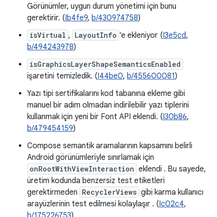
Görünümler, uygun durum yönetimi için bunu
gerektirir. (
Ib4fe9
,
b/430974758
)
isVirtual
,
LayoutInfo
'e ekleniyor (
I3e5cd
,
b/494243978
)
isGraphicsLayerShapeSemanticsEnabled
işaretini temizledik. (
I44be0
,
b/455600081
)
Yazı tipi sertifikalarını kod tabanına ekleme gibi
manuel bir adım olmadan indirilebilir yazı tiplerini
kullanmak için yeni bir Font API eklendi. (
I30b86
,
b/479454159
)
Compose semantik aramalarının kapsamını belirli
Android görünümleriyle sınırlamak için
onRootWithViewInteraction
eklendi . Bu sayede,
üretim kodunda benzersiz test etiketleri
gerektirmeden
RecyclerViews
gibi karma kullanıcı
arayüzlerinin test edilmesi kolaylaşır . (
Ic02c4
,
b/175226753
)