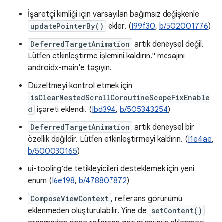
İşaretçi kimliği için varsayılan bağımsız değişkenle
updatePointerBy()
ekler. (
I99f30
,
b/502001776
)
DeferredTargetAnimation
artık deneysel değil.
Lütfen etkinleştirme işlemini kaldırın." mesajını
androidx-main'e taşıyın.
Düzeltmeyi kontrol etmek için
isClearNestedScrollCoroutineScopeFixEnable
d
işareti eklendi. (
Ibd394
,
b/505343254
)
DeferredTargetAnimation
artık deneysel bir
özellik değildir. Lütfen etkinleştirmeyi kaldırın. (
I1e4ae
,
b/500030165
)
ui-tooling'de tetikleyicileri desteklemek için yeni
enum (
I6e198
,
b/478807872
)
ComposeViewContext
, referans görünümü
eklenmeden oluşturulabilir. Yine de
setContent()