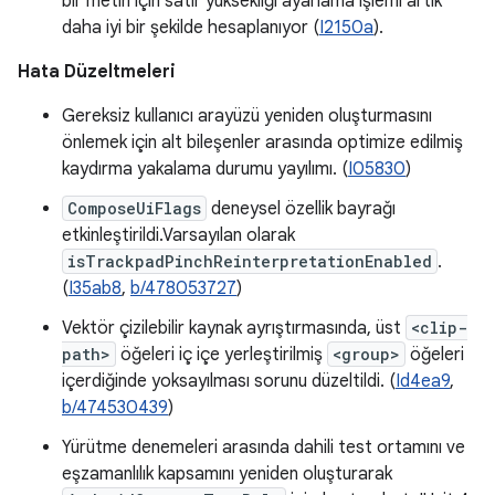
bir metin için satır yüksekliği ayarlama işlemi artık
daha iyi bir şekilde hesaplanıyor (
I2150a
).
Hata Düzeltmeleri
Gereksiz kullanıcı arayüzü yeniden oluşturmasını
önlemek için alt bileşenler arasında optimize edilmiş
kaydırma yakalama durumu yayılımı. (
I05830
)
ComposeUiFlags
deneysel özellik bayrağı
etkinleştirildi.Varsayılan olarak
isTrackpadPinchReinterpretationEnabled
.
(
I35ab8
,
b/478053727
)
Vektör çizilebilir kaynak ayrıştırmasında, üst
<clip-
path>
öğeleri iç içe yerleştirilmiş
<group>
öğeleri
içerdiğinde yoksayılması sorunu düzeltildi. (
Id4ea9
,
b/474530439
)
Yürütme denemeleri arasında dahili test ortamını ve
eşzamanlılık kapsamını yeniden oluşturarak