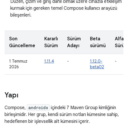
Düzen, çizim ve giriş dahil olmak üzere cihazla etkileşim
kurmak için gereken temel Compose kullanıcı arayüzü
bileşenleri.
Son
Kararlı
Sürüm
Beta
Alfa
Güncelleme
Sürüm
Adayı
sürümü
Sürü
1 Temmuz
1.11.4
-
1.12.0-
-
2026
beta02
Yapı
Compose,
androidx
içindeki 7 Maven Group kimliğinin
birleşimidir. Her grup, kendi sürüm notları kümesine sahip,
hedeflenen bir işlevsellik alt kümesini içerir.