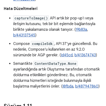
Hata Düzeltmeleri
captureToImage()
API artık bir pop-up'ı veya
iletişim kutusunu, tek bir bit eşlemde bağlantısıyla
birlikte yakalamanıza olanak tanıyor. (
I9b83a
,
b/443137545
)
Compose
compileSdk
, API 37'ye güncellendi. Bu
nedenle, Compose'u kullanırken en az 9.2.0
sürümünde bir AGP gerekir. (
Id45cd
,
b/413674743
)
Semantikte
ContentDataType.None
ayarlandığında artık Oluşturma tarafından otomatik
doldurma etkinlikleri gönderilmez. Bu, otomatik
doldurma hizmetleri isteğinde bulunmayla ilişkili
başlatma maliyetlerini önler. (
I8fbda
,
b/487947860
)