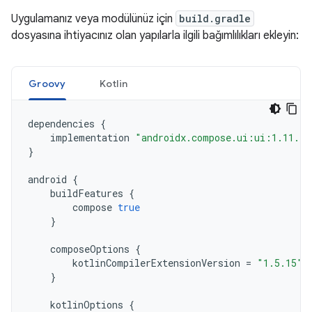
Uygulamanız veya modülünüz için
build.gradle
dosyasına ihtiyacınız olan yapılarla ilgili bağımlılıkları ekleyin:
Groovy
Kotlin
dependencies
{
implementation
"androidx.compose.ui:ui:1.11.4"
}
android
{
buildFeatures
{
compose
true
}
composeOptions
{
kotlinCompilerExtensionVersion
=
"1.5.15"
}
kotlinOptions
{