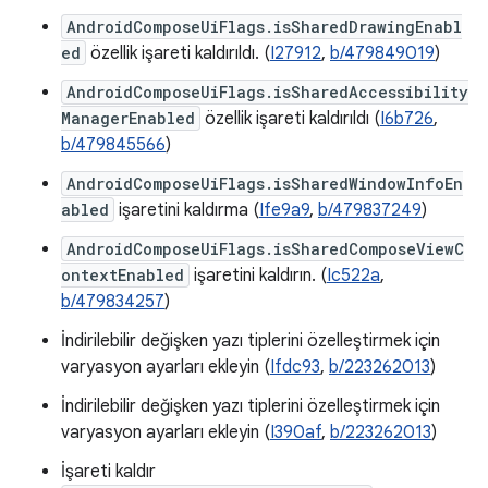
AndroidComposeUiFlags.isSharedDrawingEnabl
ed
özellik işareti kaldırıldı. (
I27912
,
b/479849019
)
AndroidComposeUiFlags.isSharedAccessibility
ManagerEnabled
özellik işareti kaldırıldı (
I6b726
,
b/479845566
)
AndroidComposeUiFlags.isSharedWindowInfoEn
abled
işaretini kaldırma (
Ife9a9
,
b/479837249
)
AndroidComposeUiFlags.isSharedComposeViewC
ontextEnabled
işaretini kaldırın. (
Ic522a
,
b/479834257
)
İndirilebilir değişken yazı tiplerini özelleştirmek için
varyasyon ayarları ekleyin (
Ifdc93
,
b/223262013
)
İndirilebilir değişken yazı tiplerini özelleştirmek için
varyasyon ayarları ekleyin (
I390af
,
b/223262013
)
İşareti kaldır