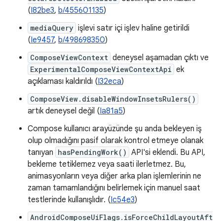
(
I82be3
,
b/455601135
)
mediaQuery
işlevi satır içi işlev haline getirildi
(
Ie9457
,
b/498698350
)
ComposeViewContext
deneysel aşamadan çıktı ve
ExperimentalComposeViewContextApi
ek
açıklaması kaldırıldı (
I32eca
)
ComposeView.disableWindowInsetsRulers()
artık deneysel değil (
Ia81a5
)
Compose kullanıcı arayüzünde şu anda bekleyen iş
olup olmadığını pasif olarak kontrol etmeye olanak
tanıyan
hasPendingWork()
API'si eklendi. Bu API,
bekleme tetiklemez veya saati ilerletmez. Bu,
animasyonların veya diğer arka plan işlemlerinin ne
zaman tamamlandığını belirlemek için manuel saat
testlerinde kullanışlıdır. (
Ic54e3
)
AndroidComposeUiFlags.isForceChildLayoutAft