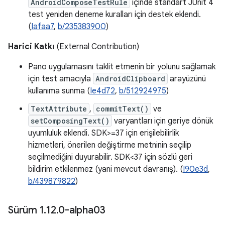
AndroidComposeTestRule
içinde standart JUnit 4
test yeniden deneme kuralları için destek eklendi.
(
Iafaa7
,
b/235383900
)
Harici Katkı
(External Contribution)
Pano uygulamasını taklit etmenin bir yolunu sağlamak
için test amacıyla
AndroidClipboard
arayüzünü
kullanıma sunma (
Ie4d72
,
b/512924975
)
TextAttribute
,
commitText()
ve
setComposingText()
varyantları için geriye dönük
uyumluluk eklendi. SDK>=37 için erişilebilirlik
hizmetleri, önerilen değiştirme metninin seçilip
seçilmediğini duyurabilir. SDK<37 için sözlü geri
bildirim etkilenmez (yani mevcut davranış). (
I90e3d
,
b/439879822
)
Sürüm 1
.
12
.
0-alpha03