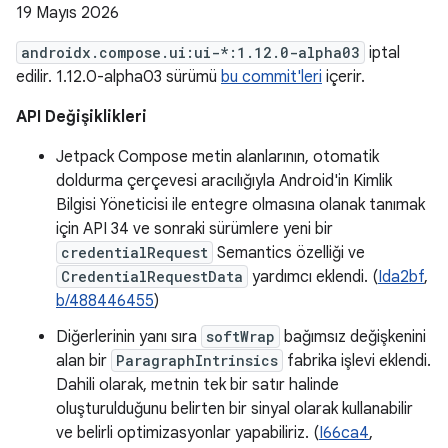
19 Mayıs 2026
androidx.compose.ui:ui-*:1.12.0-alpha03
iptal
edilir. 1.12.0-alpha03 sürümü
bu commit'leri
içerir.
API Değişiklikleri
Jetpack Compose metin alanlarının, otomatik
doldurma çerçevesi aracılığıyla Android'in Kimlik
Bilgisi Yöneticisi ile entegre olmasına olanak tanımak
için API 34 ve sonraki sürümlere yeni bir
credentialRequest
Semantics özelliği ve
CredentialRequestData
yardımcı eklendi. (
Ida2bf
,
b/488446455
)
Diğerlerinin yanı sıra
softWrap
bağımsız değişkenini
alan bir
ParagraphIntrinsics
fabrika işlevi eklendi.
Dahili olarak, metnin tek bir satır halinde
oluşturulduğunu belirten bir sinyal olarak kullanabilir
ve belirli optimizasyonlar yapabiliriz. (
I66ca4
,