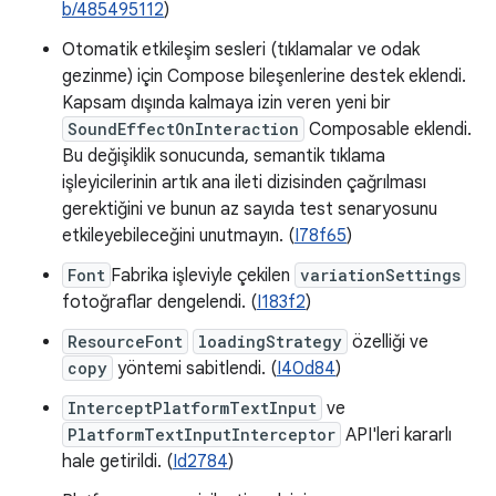
b/485495112
)
Otomatik etkileşim sesleri (tıklamalar ve odak
gezinme) için Compose bileşenlerine destek eklendi.
Kapsam dışında kalmaya izin veren yeni bir
SoundEffectOnInteraction
Composable eklendi.
Bu değişiklik sonucunda, semantik tıklama
işleyicilerinin artık ana ileti dizisinden çağrılması
gerektiğini ve bunun az sayıda test senaryosunu
etkileyebileceğini unutmayın. (
I78f65
)
Font
Fabrika işleviyle çekilen
variationSettings
fotoğraflar dengelendi. (
I183f2
)
ResourceFont
loadingStrategy
özelliği ve
copy
yöntemi sabitlendi. (
I40d84
)
InterceptPlatformTextInput
ve
PlatformTextInputInterceptor
API'leri kararlı
hale getirildi. (
Id2784
)