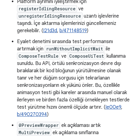
Platform ayrımını iyileştirmek için
registerIdlingResource
ve
unregisterIdlingResource
uzantı işlevlerine
taşındı. İçe aktarma işlemlerinizi güncellemeniz
gerekebilir. (
I21d3d
,
b/471148519
)
Eyalet denetimi sırasında test performansını
artırmak için
runWithoutImplicitWait
ile
ComposeTestRule
ve
ComposeUiTest
kullanıma
sunuldu. Bu API, örtülü senkronizasyon devre dışı
bırakılarak bir kod bloğunun yürütülmesine olanak
tanır ve her düğüm sorgusu için tekrarlanan
senkronizasyonların ek yükünü önler. Bu, özellikle
animasyon testi gibi kareler arasında manuel olarak
ilerleyen ve birden fazla özelliği örnekleyen testlerde
test yürütme hızını önemli ölçüde artırır. (
Ie00e9
,
b/490270394
)
@PreviewWrapper
ek açıklaması artık
MultiPreview
ek açıklama sınıflarına