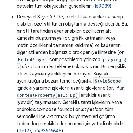
cetvelin tüm okuyucuları güncellenir. (
Ie9089
)
Deneysel Style API'de, özel stil kapsamlarına sahip
olabilen özel stil türleri oluşturma desteği eklendi. Bu,
bir stil tarafından ayarlanabilen özelliklerin alt
kümesini oluşturmaya (ör. grafik katmanını veya
metin özelliklerini tamamen kaldırma) ve kapsamın
diğer stillerden bağımsız olarak genişletilmesine (ör.
MediaPlayer
composable'da yalnızca
playing {
}
söz dizimini destekleme) olanak tanır. Bu değişiklik,
ikili ve kaynak uyumluluğunu bozuyor. Kaynak
uyumluluğunu bozan temel değişiklik,
StyleScope
içindeki yardımcı işlevlerin uzantı işlevlerine (ör.
fun
contentProperty(all: Dp)
artık bir uzantı
işlevidir) taşınmasıdır. Gerekli uzantı işlevlerini veya
androidx.compose.foundation.styles'dan tüm
sembolleri içe aktarmak, bu yöntemleri çağıran
kodun doğru şekilde derlenmesi için yeterli olmalıdır.
(
I1ef27
,
b/493676648
)