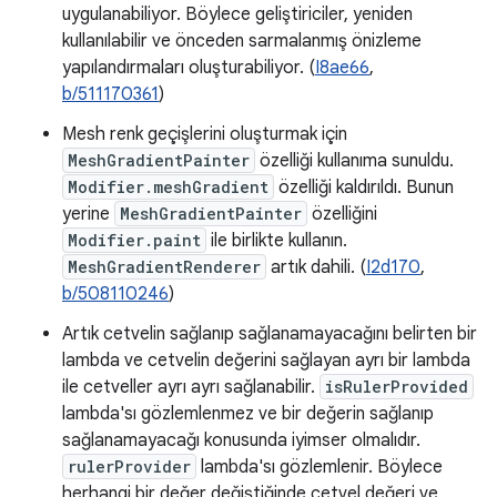
uygulanabiliyor. Böylece geliştiriciler, yeniden
kullanılabilir ve önceden sarmalanmış önizleme
yapılandırmaları oluşturabiliyor. (
I8ae66
,
b/511170361
)
Mesh renk geçişlerini oluşturmak için
MeshGradientPainter
özelliği kullanıma sunuldu.
Modifier.meshGradient
özelliği kaldırıldı. Bunun
yerine
MeshGradientPainter
özelliğini
Modifier.paint
ile birlikte kullanın.
MeshGradientRenderer
artık dahili. (
I2d170
,
b/508110246
)
Artık cetvelin sağlanıp sağlanamayacağını belirten bir
lambda ve cetvelin değerini sağlayan ayrı bir lambda
ile cetveller ayrı ayrı sağlanabilir.
isRulerProvided
lambda'sı gözlemlenmez ve bir değerin sağlanıp
sağlanamayacağı konusunda iyimser olmalıdır.
rulerProvider
lambda'sı gözlemlenir. Böylece
herhangi bir değer değiştiğinde cetvel değeri ve