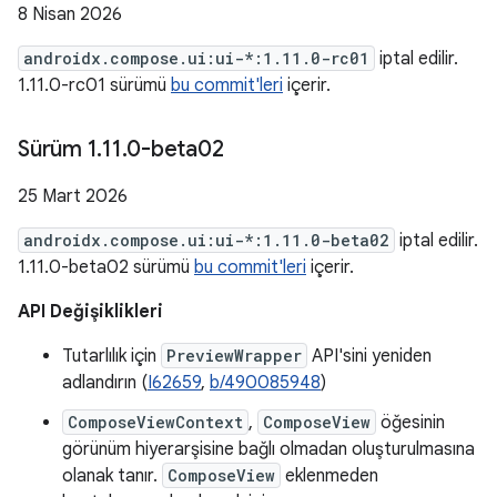
8 Nisan 2026
androidx.compose.ui:ui-*:1.11.0-rc01
iptal edilir.
1.11.0-rc01 sürümü
bu commit'leri
içerir.
Sürüm 1
.
11
.
0-beta02
25 Mart 2026
androidx.compose.ui:ui-*:1.11.0-beta02
iptal edilir.
1.11.0-beta02 sürümü
bu commit'leri
içerir.
API Değişiklikleri
Tutarlılık için
PreviewWrapper
API'sini yeniden
adlandırın (
I62659
,
b/490085948
)
ComposeViewContext
,
ComposeView
öğesinin
görünüm hiyerarşisine bağlı olmadan oluşturulmasına
olanak tanır.
ComposeView
eklenmeden