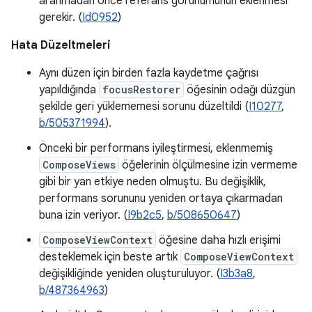
aranmadan önce referans görünümünün eklenmesi
gerekir. (
Id0952
)
Hata Düzeltmeleri
Aynı düzen için birden fazla kaydetme çağrısı
yapıldığında
focusRestorer
öğesinin odağı düzgün
şekilde geri yüklememesi sorunu düzeltildi (
I10277
,
b/505371994
).
Önceki bir performans iyileştirmesi, eklenmemiş
ComposeViews
öğelerinin ölçülmesine izin vermeme
gibi bir yan etkiye neden olmuştu. Bu değişiklik,
performans sorununu yeniden ortaya çıkarmadan
buna izin veriyor. (
I9b2c5
,
b/508650647
)
ComposeViewContext
öğesine daha hızlı erişimi
desteklemek için beste artık
ComposeViewContext
değişikliğinde yeniden oluşturuluyor. (
I3b3a8
,
b/487364963
)