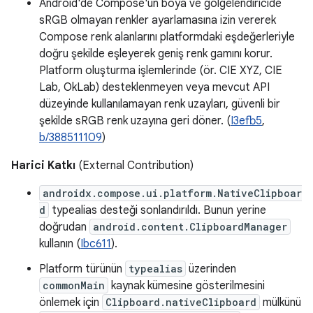
Android'de Compose'un boya ve gölgelendiricide
sRGB olmayan renkler ayarlamasına izin vererek
Compose renk alanlarını platformdaki eşdeğerleriyle
doğru şekilde eşleyerek geniş renk gamını korur.
Platform oluşturma işlemlerinde (ör. CIE XYZ, CIE
Lab, OkLab) desteklenmeyen veya mevcut API
düzeyinde kullanılamayan renk uzayları, güvenli bir
şekilde sRGB renk uzayına geri döner. (
I3efb5
,
b/388511109
)
Harici Katkı
(External Contribution)
androidx.compose.ui.platform.NativeClipboar
d
typealias desteği sonlandırıldı. Bunun yerine
doğrudan
android.content.ClipboardManager
kullanın (
Ibc611
).
Platform türünün
typealias
üzerinden
commonMain
kaynak kümesine gösterilmesini
önlemek için
Clipboard.nativeClipboard
mülkünü