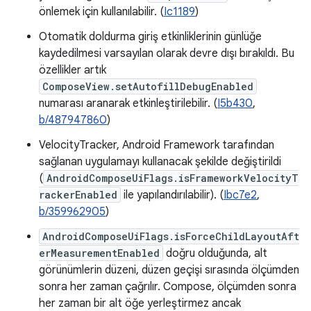
önlemek için kullanılabilir. (
Ic1189
)
Otomatik doldurma giriş etkinliklerinin günlüğe
kaydedilmesi varsayılan olarak devre dışı bırakıldı. Bu
özellikler artık
ComposeView.setAutofillDebugEnabled
numarası aranarak etkinleştirilebilir. (
I5b430
,
b/487947860
)
VelocityTracker, Android Framework tarafından
sağlanan uygulamayı kullanacak şekilde değiştirildi
(
AndroidComposeUiFlags.isFrameworkVelocityT
rackerEnabled
ile yapılandırılabilir). (
Ibc7e2
,
b/359962905
)
AndroidComposeUiFlags.isForceChildLayoutAft
erMeasurementEnabled
doğru olduğunda, alt
görünümlerin düzeni, düzen geçişi sırasında ölçümden
sonra her zaman çağrılır. Compose, ölçümden sonra
her zaman bir alt öğe yerleştirmez ancak