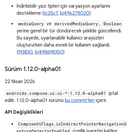
İndirilebilir yazı tipleri için varyasyon ayarlarını
destekleme (
Ic25c7
,
b/496278020
)
mediaQuery
ve
derivedMediaQuery
,
Boolean
yerine genel bir tür döndürecek şekilde güncellendi.
Bu sayede, uyarlanabilir kullanıcı arayüzleri
oluştururken daha esnek bir kullanım sağlandı.
(
I93830
,
b/498698350
)
Sürüm 1
.
12
.
0-alpha01
22 Nisan 2026
androidx.compose.ui:ui-*:1.12.0-alpha01
iptal
edilir. 1.12.0-alpha01 sürümü
bu commit'leri
içerir.
API Değişiklikleri
ComposeUiFlags.isIndirectPointerNavigationG
estureDetectorEnabled
özellik işaretini kaldırır