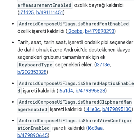
erMeasurementEnabled
özellik bayrağı kaldırıldı
(
I7fd25
,
b/491111451
)
AndroidComposeUiFlags.isSharedFontEnabled
özellik işareti kaldırıldı (
I2cebe
,
b/479898293
)
Tarih, saat, tarih saat, işaretli ondalık gibi seçenekler
de dahil olmak üzere Android'de desteklenen klavye
seçenekleri grubunu tamamlamak için ek
KeyboardType
seçenekleri ekler. (
I3713e
,
b/202353328
)
AndroidComposeUiFlags.isSharedHapticsEnable
d
işareti kaldırıldı (
I6a1d4
,
b/479895628
)
AndroidComposeUiFlags.isSharedClipboardMan
agerEnabled
işareti kaldırıldı (
I41e3c
,
b/479895130
)
AndroidComposeUiFlags.isSharedViewConfigur
ationEnabled
işareti kaldırıldı (
I6d3aa
,
b/479890645
)