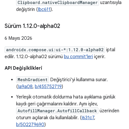
Clipboard.nativeClipboardManager
uzantısıyla
değiştirin (
Ibc611
).
Sürüm 1
.
12
.
0-alpha02
6 Mayıs 2026
androidx.compose.ui:ui-*:1.12.0-alpha02
iptal
edilir. 1.12.0-alpha02 sürümü
bu commit'leri
içerir.
API Değişiklikleri
MeshGradient
Değiştirici'yi kullanıma sunar.
(
Ia9a08
,
b/455752719
)
Yerleşik otomatik doldurma hata ayıklama günlük
kaydı geri çağırmalarını kaldırır. Aynı işlev,
AutofillManager.AutofillCallback
üzerinden
oturum açılarak da kullanılabilir. (
I631c7
,
b/502279690
)