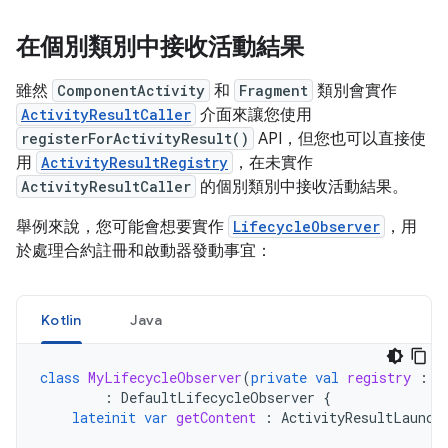
在個別類別中接收活動結果
雖然
ComponentActivity
和
Fragment
類別會實作
ActivityResultCaller
介面來讓您使用
registerForActivityResult()
API，但您也可以直接使
用
ActivityResultRegistry
，在未實作
ActivityResultCaller
的個別類別中接收活動結果。
舉例來說，您可能會想要實作
LifecycleObserver
，用
於處理合約註冊和啟動器發動事宜：
Kotlin
Java
class
MyLifecycleObserver
(
private
val
registry
:
A
:
DefaultLifecycleObserver
{
lateinit
var
getContent
:
ActivityResultLaunch