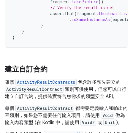
fragment
.
takePicture
()
// Verify the result is set
assertThat
(
fragment
.
thumbnailLiveD
.
isSameInstanceAs
(
expected
}
}
}
建立自訂合約
雖然
ActivityResultContracts
包含許多預先建立的
ActivityResultContract
類別可供使用，但您可以自行
建立自訂合約，提供確實符合您需求的類型安全 API。
每個
ActivityResultContract
都需要定義輸入和輸出內
容類別，如果您不需要任何輸入項目，請使用
Void
做為
輸入內容類型 (在 Kotlin 中，請使用
Void?
或
Unit
)。