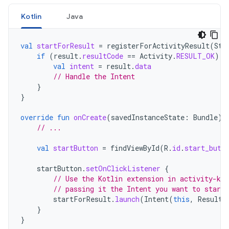
Kotlin
Java
val
startForResult
=
registerForActivityResult
(
Sta
if
(
result
.
resultCode
==
Activity
.
RESULT_OK
)
{
val
intent
=
result
.
data
// Handle the Intent
}
}
override
fun
onCreate
(
savedInstanceState
:
Bundle
)
// ...
val
startButton
=
findViewById
(
R
.
id
.
start_butt
startButton
.
setOnClickListener
{
// Use the Kotlin extension in activity-ktx
// passing it the Intent you want to start
startForResult
.
launch
(
Intent
(
this
,
ResultP
}
}