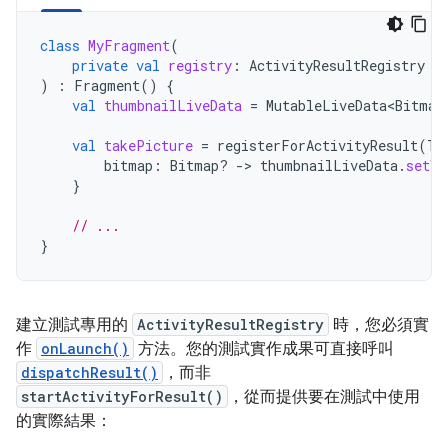
class
MyFragment
(
private
val
registry
:
ActivityResultRegistry
)
:
Fragment
()
{
val
thumbnailLiveData
=
MutableLiveData<Bitmap
val
takePicture
=
registerForActivityResult
(
Ta
bitmap
:
Bitmap? 
->
thumbnailLiveData
.
setVa
}
// ...
}
建立測試專用的
ActivityResultRegistry
時，您必須實
作
onLaunch()
方法。您的測試實作成果可直接呼叫
dispatchResult()
，而非
startActivityForResult()
，從而提供要在測試中使用
的實際結果：