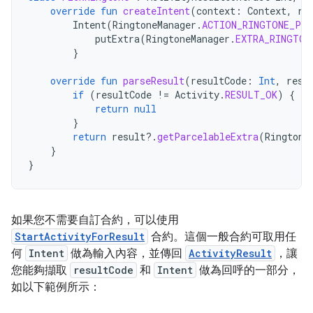
override
fun
createIntent
(
context
:
Context
,
ri
Intent
(
RingtoneManager
.
ACTION_RINGTONE_PIC
putExtra
(
RingtoneManager
.
EXTRA_RINGTON
}
override
fun
parseResult
(
resultCode
:
Int
,
resu
if
(
resultCode
!=
Activity
.
RESULT_OK
)
{
return
null
}
return
result
?.
getParcelableExtra
(
Ringtone
}
}
如果您不需要自訂合約，可以使用
StartActivityForResult
合約。這個一般合約可取用任
何
Intent
做為輸入內容，並傳回
ActivityResult
，讓
您能夠擷取
resultCode
和
Intent
做為回呼的一部分，
如以下範例所示：