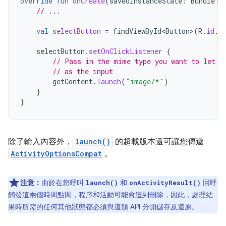
override
fun
onCreate
(
savedInstanceState
:
Bundle?)
// ...
val
selectButton
=
findViewById<Button
>
(
R
.
id
.
s
selectButton
.
setOnClickListener
{
// Pass in the mime type you want to let t
// as the input
getContent
.
launch
(
"image/*"
)
}
}
除了輸入內容外，
launch()
的超載版本還可讓您傳遞
ActivityOptionsCompat
。
注意：
由於在您呼叫
和
回呼
launch()
onActivityResult()
觸發這兩個時間點間，程序和活動可能會遭到刪除，因此，處理結
果時所需的任何其他狀態都必須與這類 API 分開儲存及還原。