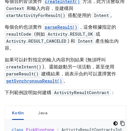
每個合約皆須實作
createIntent()
方法，此方法會取用
Context
和輸入內容，並建構與
startActivityForResult()
搭配使用的
Intent
。
每個合約也須實作
parseResult()
，這會根據指定的
resultCode
(例如
Activity.RESULT_OK
或
Activity.RESULT_CANCELED
) 和
Intent
產生輸出內
容。
如果可以針對指定的輸入內容判別結果 (無須呼叫
createIntent()
)、還能啟動另一項活動，甚至使用
parseResult()
建構結果，就表示合約可以選擇實作
getSynchronousResult()
。
下列範例說明如何建構
ActivityResultContract
：
Kotlin
Java
class
PickRingtone
:
ActivityResultContract<Int
,
U