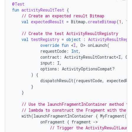
@Test
fun
activityResultTest
{
// Create an expected result Bitmap
val
expectedResult
=
Bitmap
.
createBitmap
(
1
,
1
,
// Create the test ActivityResultRegistry
val
testRegistry
=
object
:
ActivityResultRegi
override
fun
<
I
,
O
>
onLaunch
(
requestCode
:
Int
,
contract
:
ActivityResultContract<I
,
O
>
input
:
I
,
options
:
ActivityOptionsCompat?
)
{
dispatchResult
(
requestCode
,
expectedRe
}
}
// Use the launchFragmentInContainer method th
// lambda to construct the Fragment with the t
with
(
launchFragmentInContainer
{
MyFragment
(
te
onFragment
{
fragment
-
// Trigger the ActivityResultLaunc