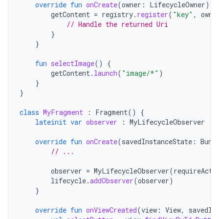
override
fun
onCreate
(
owner
:
LifecycleOwner
)
{
getContent
=
registry
.
register
(
"key"
,
owne
// Handle the returned Uri
}
}
fun
selectImage
()
{
getContent
.
launch
(
"image/*"
)
}
}
class
MyFragment
:
Fragment
()
{
lateinit
var
observer
:
MyLifecycleObserver
override
fun
onCreate
(
savedInstanceState
:
Bund
// ...
observer
=
MyLifecycleObserver
(
requireActi
lifecycle
.
addObserver
(
observer
)
}
override
fun
onViewCreated
(
view
:
View
,
savedIn