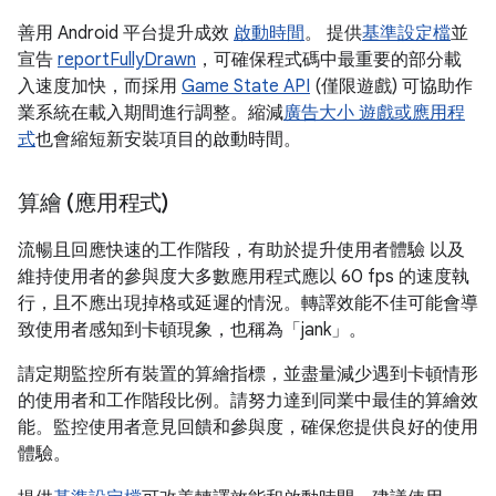
善用 Android 平台提升成效
啟動時間
。 提供
基準設定檔
並
宣告
reportFullyDrawn
，可確保程式碼中最重要的部分載
入速度加快，而採用
Game State API
(僅限遊戲) 可協助作
業系統在載入期間進行調整。縮減
廣告大小 遊戲或應用程
式
也會縮短新安裝項目的啟動時間。
算繪 (應用程式)
流暢且回應快速的工作階段，有助於提升使用者體驗 以及
維持使用者的參與度大多數應用程式應以 60 fps 的速度執
行，且不應出現掉格或延遲的情況。轉譯效能不佳可能會導
致使用者感知到卡頓現象，也稱為「jank」
。
請定期監控所有裝置的算繪指標，並盡量減少遇到卡頓情形
的使用者和工作階段比例。請努力達到同業中最佳的算繪效
能。監控使用者意見回饋和參與度，確保您提供良好的使用
體驗。