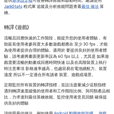
提供
基準設定檔
可改善轉譯效能和啟動時間。建議使用
JankStats
程式庫 追蹤及分析效能問題查看
最佳 做法
算
繪。
轉譯 (遊戲)
流暢且回應快速的工作階段，能提升您的使用者體驗， 有
助延長使用者參與度大多數遊戲都應在 至少 30 fps，才能
為使用者提供合理的體驗。適用於 要提供良好的使用者體
驗，請考慮將畫面更新率設為 60 fps 以上，尤其是 如果遊
戲需要流暢的動畫或回應時間快速 以及在高階裝置上執行
時注意事項 影格速率越高，也越容易在電池續航力、裝置
溫度 所以不一定適合所有讀者 裝置、遊戲或場景。
定期監控所有裝置的轉譯指標，並設法盡量減少這類指標
遇到轉譯速度緩慢的使用者和工作階段比例。與同類產品相
比，力求達到最佳算繪效能。監控使用者意見回饋 確保提
供良好的體驗
請按照最佳做法，例如使用
Android 動態效能架構
，
遊戲