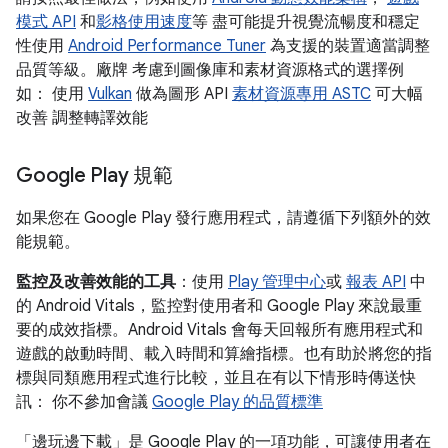
模式 API
和
影格使用速度
等 盡可能提升視覺流暢度和穩定
性使用
Android Performance Tuner
為支援的裝置適當調整
品質等級。廠牌 考慮到圖像庫和素材資源格式的選擇例
如： 使用
Vulkan
做為圖形 API
素材資源專用 ASTC
可大幅
改善 調整轉譯效能
Google Play 規範
如果您在 Google Play 發行應用程式，請遵循下列額外的效
能規範。
監控及改善效能的工具
：使用
Play 管理中心
或
報表 API
中
的 Android Vitals，監控對使用者和 Google Play 來說最重
要的成效指標。Android Vitals 會每天回報所有應用程式和
遊戲的啟動時間、載入時間和算繪指標。也有助於將您的指
標與同類應用程式進行比較，並且在有以下情形時傳送快
訊： 你不參加會議
Google Play 的品質標準
「邊玩邊下載」
是 Google Play 的一項功能，可讓使用者在