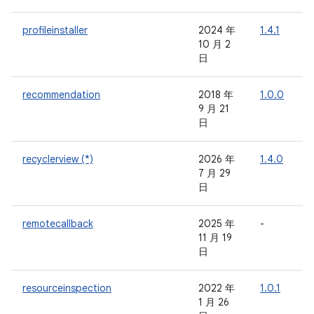
profileinstaller
2024 年
1.4.1
-
10 月 2
日
recommendation
2018 年
1.0.0
-
9 月 21
日
recyclerview (*)
2026 年
1.4.0
-
7 月 29
日
remotecallback
2025 年
-
-
11 月 19
日
resourceinspection
2022 年
1.0.1
-
1 月 26