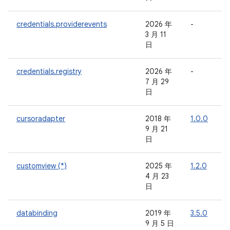
credentials.providerevents
2026 年
-
-
3 月 11
日
credentials.registry
2026 年
-
-
7 月 29
日
cursoradapter
2018 年
1.0.0
-
9 月 21
日
customview (*)
2025 年
1.2.0
-
4 月 23
日
databinding
2019 年
3.5.0
-
9 月 5 日