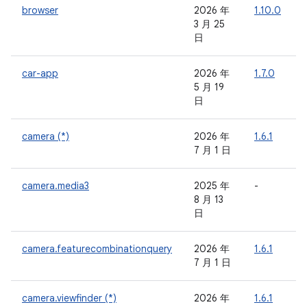
browser
2026 年
1.10.0
-
3 月 25
日
car-app
2026 年
1.7.0
-
5 月 19
日
camera (*)
2026 年
1.6.1
-
7 月 1 日
camera.media3
2025 年
-
-
8 月 13
日
camera.featurecombinationquery
2026 年
1.6.1
-
7 月 1 日
camera.viewfinder (*)
2026 年
1.6.1
-