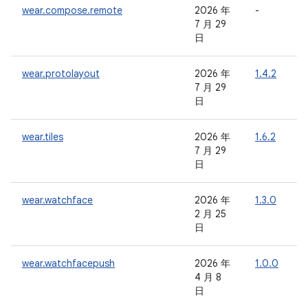
wear.compose.remote
2026 年
-
-
7 月 29
日
wear.protolayout
2026 年
1.4.2
-
7 月 29
日
wear.tiles
2026 年
1.6.2
-
7 月 29
日
wear.watchface
2026 年
1.3.0
-
2 月 25
日
wear.watchfacepush
2026 年
1.0.0
-
4 月 8
日