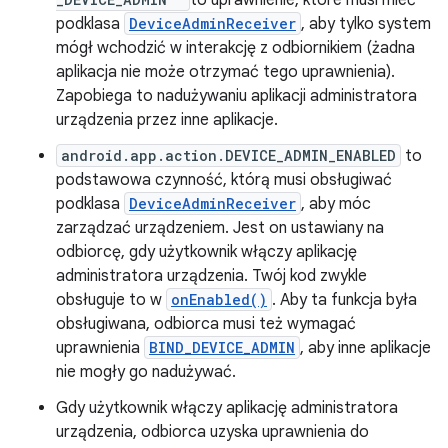
to uprawnienie, które musi mieć
podklasa
DeviceAdminReceiver
, aby tylko system
mógł wchodzić w interakcję z odbiornikiem (żadna
aplikacja nie może otrzymać tego uprawnienia).
Zapobiega to nadużywaniu aplikacji administratora
urządzenia przez inne aplikacje.
android.app.action.DEVICE_ADMIN_ENABLED
to
podstawowa czynność, którą musi obsługiwać
podklasa
DeviceAdminReceiver
, aby móc
zarządzać urządzeniem. Jest on ustawiany na
odbiorcę, gdy użytkownik włączy aplikację
administratora urządzenia. Twój kod zwykle
obsługuje to w
onEnabled()
. Aby ta funkcja była
obsługiwana, odbiorca musi też wymagać
uprawnienia
BIND_DEVICE_ADMIN
, aby inne aplikacje
nie mogły go nadużywać.
Gdy użytkownik włączy aplikację administratora
urządzenia, odbiorca uzyska uprawnienia do