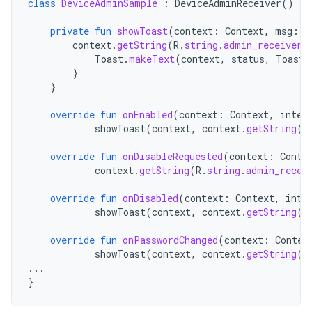
class
DeviceAdminSample
:
DeviceAdminReceiver
()
{
private
fun
showToast
(
context
:
Context
,
msg
:
S
context
.
getString
(
R
.
string
.
admin_receiver_
Toast
.
makeText
(
context
,
status
,
Toast
.
}
}
override
fun
onEnabled
(
context
:
Context
,
inten
showToast
(
context
,
context
.
getString
(
R
override
fun
onDisableRequested
(
context
:
Conte
context
.
getString
(
R
.
string
.
admin_recei
override
fun
onDisabled
(
context
:
Context
,
inte
showToast
(
context
,
context
.
getString
(
R
override
fun
onPasswordChanged
(
context
:
Contex
showToast
(
context
,
context
.
getString
(
R
...
}