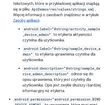
tekstowych, które w przykładowej aplikacji znajdują
się w pliku
ApiDemos/res/values/strings.xml
.
Więcej informacji o zasobach znajdziesz w artykule
Zasoby aplikacji
.
android:label="@string/activity_sample
_device_admin"
to etykieta aktywności
czytelna dla użytkownika.
android:label="@string/sample_device_a
dmin"
to etykieta uprawnienia czytelna dla
użytkownika.
android:description="@string/sample_de
vice_admin_description"
odnosi się do
opisu uprawnienia, który jest czytelny dla
użytkownika. Opis jest zwykle dłuższy i bardziej
informacyjny niż etykieta.
android:permission="android.permission.BIND
_DEVICE_ADMIN"