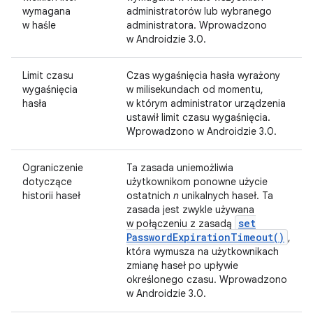
wymagana
administratorów lub wybranego
w haśle
administratora. Wprowadzono
w Androidzie 3.0.
Limit czasu
Czas wygaśnięcia hasła wyrażony
wygaśnięcia
w milisekundach od momentu,
hasła
w którym administrator urządzenia
ustawił limit czasu wygaśnięcia.
Wprowadzono w Androidzie 3.0.
Ograniczenie
Ta zasada uniemożliwia
dotyczące
użytkownikom ponowne użycie
historii haseł
ostatnich
n
unikalnych haseł. Ta
zasada jest zwykle używana
set
w połączeniu z zasadą
Password
Expiration
Timeout(
)
,
która wymusza na użytkownikach
zmianę haseł po upływie
określonego czasu. Wprowadzono
w Androidzie 3.0.