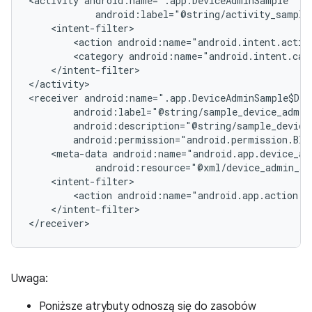
<activity
<action
android:name="android.intent.actio
<category
android:name="android.intent.cat
</intent-filter>

</activity>

<receiver
<meta-data
android:resource="@xml/device_admin_sa
<action
android:name="android.app.action.D
</intent-filter>

</receiver>
Uwaga:
Poniższe atrybuty odnoszą się do zasobów