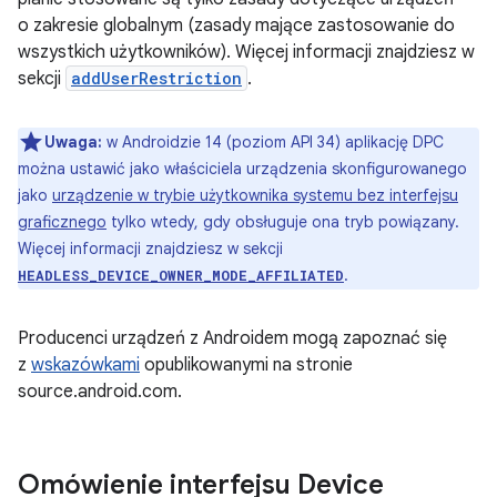
o zakresie globalnym (zasady mające zastosowanie do
wszystkich użytkowników). Więcej informacji znajdziesz w
sekcji
addUserRestriction
.
Uwaga:
w Androidzie 14 (poziom API 34) aplikację DPC
można ustawić jako właściciela urządzenia skonfigurowanego
jako
urządzenie w trybie użytkownika systemu bez interfejsu
graficznego
tylko wtedy, gdy obsługuje ona tryb powiązany.
Więcej informacji znajdziesz w sekcji
.
HEADLESS_DEVICE_OWNER_MODE_AFFILIATED
Producenci urządzeń z Androidem mogą zapoznać się
z
wskazówkami
opublikowanymi na stronie
source.android.com.
Omówienie interfejsu Device