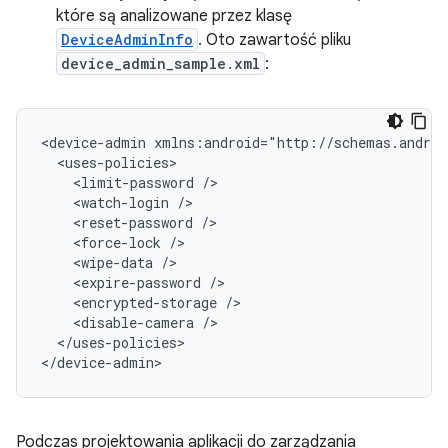
które są analizowane przez klasę
DeviceAdminInfo
. Oto zawartość pliku
device_admin_sample.xml
:
<device-admin
<limit-password
<watch-login
<reset-password
<force-lock
<wipe-data
<expire-password
<encrypted-storage
<disable-camera
</uses-policies>

</device-admin>
Podczas projektowania aplikacji do zarządzania