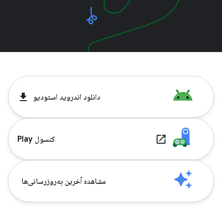
get_app
دانلود اندروید استودیو
launch
کنسول Play
مشاهده آخرین به‌روزرسانی‌ها