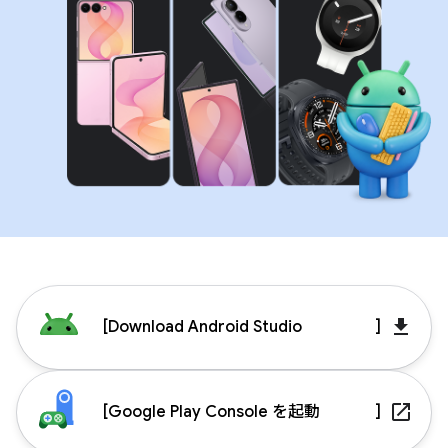
get_app
[
Download Android Studio
]
launch
[
Google Play Console を起動
]