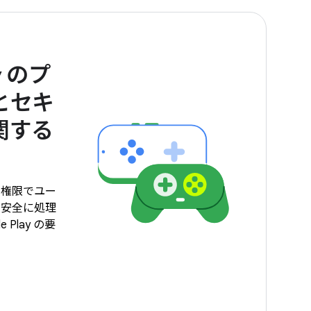
ay のプ
とセキ
関する
の権限でユー
を安全に処理
 Play の要