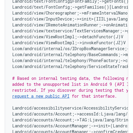
Landroid/text/FontConfig$FontFamily;->getFonts()[L
Landroid/text/FontConfig;->getFamilies()[Landroid/
Landroid/view/Choreographer;->mFrameIntervalNanos:
Landroid/view/InputDevice;-><init>(IIILjava/lang/S
Landroid/view/IRemoteAnimationRunner;->onAnimation
Landroid/view/textservice/TextServicesManager;->ge
Landroid/view/ViewRootImpl;->detachFunctor(J)V   
#
Landroid/view/ViewRootImpl;->invokeFunctor(JZ)V   
Lcom/android/internal/os/IDropBoxManagerService;->
Lcom/android/internal/telephony/BaseCommands;->mAl
Lcom/android/internal/telephony/PhoneFactory;->cal
Lcom/android/internal/telephony/ServiceStateTracke
# Based on internal testing data, the following non
added to the unsupported list in Android 9 (API lev
request a new public API
 for that interface.