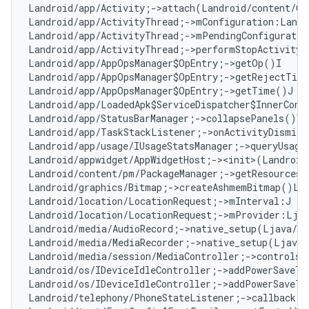
Landroid/app/Activity;->attach(Landroid/content/Co
Landroid/app/ActivityThread;->mConfiguration:Landr
Landroid/app/ActivityThread;->mPendingConfiguratio
Landroid/app/ActivityThread;->performStopActivity(
Landroid/app/AppOpsManager$OpEntry;->getOp()I   
#
Landroid/app/AppOpsManager$OpEntry;->getRejectTim
Landroid/app/AppOpsManager$OpEntry;->getTime()J  
Landroid/app/LoadedApk$ServiceDispatcher$InnerConn
Landroid/app/StatusBarManager;->collapsePanels()V

Landroid/app/TaskStackListener;->onActivityDismiss
Landroid/app/usage/IUsageStatsManager;->queryUsage
Landroid/appwidget/AppWidgetHost;-><init>(Landroid
Landroid/content/pm/PackageManager;->getResourcesF
Landroid/graphics/Bitmap;->createAshmemBitmap()La
Landroid/location/LocationRequest;->mInterval:J   
Landroid/location/LocationRequest;->mProvider:Ljav
Landroid/media/AudioRecord;->native_setup(Ljava/l
Landroid/media/MediaRecorder;->native_setup(Ljava
Landroid/media/session/MediaController;->controlsS
Landroid/os/IDeviceIdleController;->addPowerSaveTe
Landroid/os/IDeviceIdleController;->addPowerSaveTe
Landroid/telephony/PhoneStateListener;->callback:L