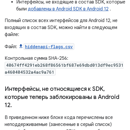
Интерфейсы, не входящие в состав SDK, которые
были
добавлены в Android SDK в Android 12
.
Полный список всех интерфейсов для Android 12, не
входящих в состав SDK, можно найти в следующем
файле:
Файл:
hiddenapi-flags.csv
Контрольная сумма SHA-256:
40674ff4291eb268f86561bf687e69dbd013df9ec9531
a460404532a4ac9a761
Интерфейсы
,
не относящиеся к SDK
,
которые теперь заблокированы в Android
12
.
В приведенном ниже блоке кода перечислены все
неподдерживаемые (занесенные в серый список)