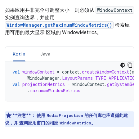
如果应用并非完全可调整大小，则必须从
WindowContext
实例查询边界，并使用
WindowManager.getMaximumWindowMetrics()
检索应
用可用的最大显示 区域的 WindowMetrics。
Kotlin
Java
val
windowContext
=
context
.
createWindowContext
(
mC
WindowManager
.
LayoutParams
.
TYPE_APPLICATION
val
projectionMetrics
=
windowContext
.
getSystemSer
.
maximumWindowMetrics
**注意**：
使用
的任何库也应遵循此建
MediaProjection
议，并 查询应用窗口的相应
。
WindowMetrics