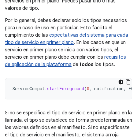
servicios en primer plano. Puedes pasar uno o más
valores de tipo.
Por lo general, debes declarar solo los tipos necesarios
para un caso de uso en particular. Esto facilita el
cumplimiento de las
expectativas del sistema para cada
tipo de servicio en primer plano
. En los casos en que un
servicio en primer plano se inicia con varios tipos, el
servicio en primer plano debe cumplir con los
requisitos
de aplicación de la plataforma
de
todos
los tipos.
ServiceCompat
.
startForeground
(
0
,
notification
,
FOR
Si no se especifica el tipo de servicio en primer plano en la
llamada, el tipo se establece de forma predeterminada en
los valores definidos en el manifiesto. Si no especificaste
el tipo de servicio en el manifiesto, el sistema arroja