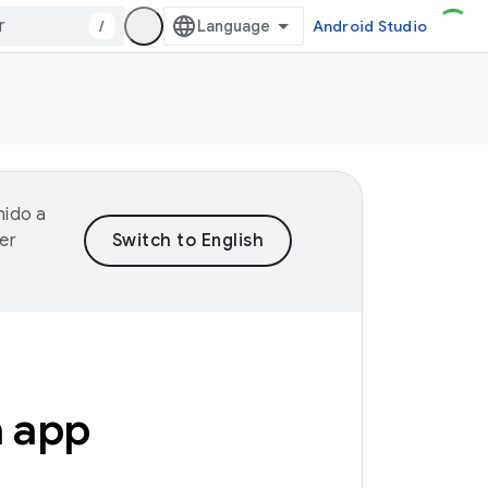
/
Android Studio
nido a
er
a app