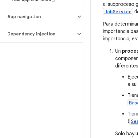
el subproceso 
JobService
d
App navigation
Para determinar
importancia bas
Dependency injection
importancia, es
Un
proces
component
diferentes
Ejec
a s
Tien
Bro
Tien
(
Se
Solo hay u