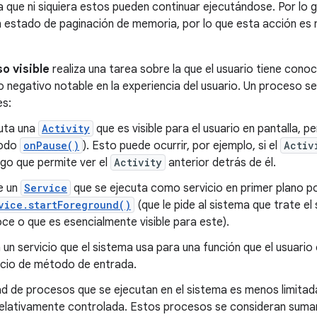
a que ni siquiera estos pueden continuar ejecutándose. Por lo ge
 estado de paginación de memoria, por lo que esta acción es n
o visible
realiza una tarea sobre la que el usuario tiene conoc
 negativo notable en la experiencia del usuario. Un proceso se 
es:
uta una
Activity
que es visible para el usuario en pantalla, p
odo
onPause()
). Esto puede ocurrir, por ejemplo, si el
Activ
ogo que permite ver el
Activity
anterior detrás de él.
e un
Service
que se ejecuta como servicio en primer plano p
vice.startForeground()
(que le pide al sistema que trate el
ce o que es esencialmente visible para este).
a un servicio que el sistema usa para una función que el usuar
icio de método de entrada.
d de procesos que se ejecutan en el sistema es menos limitad
relativamente controlada. Estos procesos se consideran suma