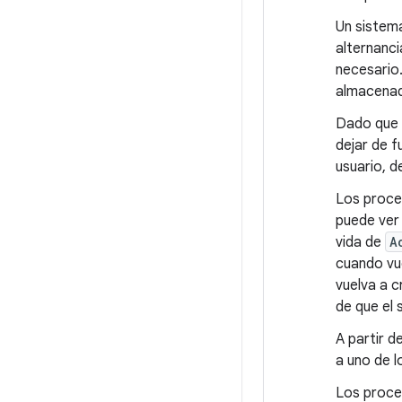
Un sistem
alternanci
necesario.
almacenado
Dado que 
dejar de f
usuario, d
Los proce
puede ver
vida de
A
cuando vu
vuelva a c
de que el
A partir d
a uno de l
Los proces