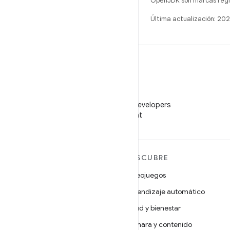
OpenJDK son marcas regis
Última actualización: 2
WeChat
Sigue a Android Developers
en WeChat
MÁS ANDROID
DESCUBRE
Android
Videojuegos
Android para empresas
Aprendizaje automático
Seguridad
Salud y bienestar
Código abierto
Cámara y contenido