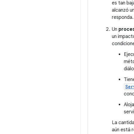
es tan baj
alcanzó un
responda.
Un
proces
un impacto
condicion
Ejec
mét
diál
Tien
Ser
cono
Aloj
serv
La cantida
aún está 