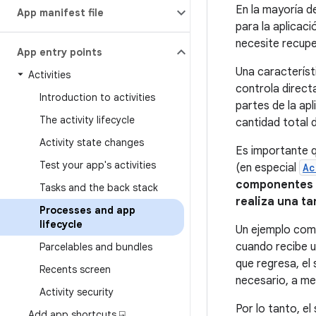
En la mayoría d
App manifest file
para la aplicac
necesite recupe
App entry points
Una característ
Activities
controla direct
Introduction to activities
partes de la apl
The activity lifecycle
cantidad total 
Activity state changes
Es importante q
Test your app's activities
(en especial
Ac
componentes n
Tasks and the back stack
realiza una ta
Processes and app
lifecycle
Un ejemplo comú
cuando recibe 
Parcelables and bundles
que regresa, el
Recents screen
necesario, a me
Activity security
Por lo tanto, e
Add app shortcuts ⍈