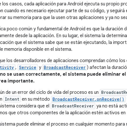
e los casos, cada aplicación para Android ejecuta su propio p
ión cuando es necesario ejecutar parte de su código, y seguirá
rar su memoria para que la usen otras aplicaciones y ya no se
ica poco común y fundamental de Android es que la duración d
amente desde la aplicación. En su lugar, el sistema la determi
icación que el sistema sabe que se están ejecutando, la importa
de memoria disponible en el sistema.
ue los desarrolladores de aplicaciones comprendan cómo los 
tivity
,
Service
y
BroadcastReceiver
) afectan la duraci
o se usan correctamente, el sistema puede eliminar el 
rea importante.
n de un error del ciclo de vida del proceso es un
BroadcastR
un
Intent
en su método
BroadcastReceiver.onReceive()
 sistema considera que el
BroadcastReceiver
ya no está acti
nos que otros componentes de la aplicación estén activos en 
l sistema puede eliminar el proceso en cualquier momento para r