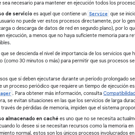
 sea necesario para mantener en ejecución todos los procesos
o de servicio
es aquel que contiene un
Service
que se inic
usuario no puede ver estos procesos directamente, por lo gene
carga o descarga de datos de red en segundo plano), por lo qu
en ejecución, a menos que no haya suficiente memoria para re
ibles.
 que se descienda el nivel de importancia de los servicios qu
o (como 30 minutos o más) para permitir que sus procesos se i
sos que sí deben ejecutarse durante un período prolongado s
e un proceso periódico que requiere un tiempo de ejecución e
nager
. Para obtener más información, consulta
Compatibilidad
a, se evitan situaciones en las que los servicios de larga dur
 través de pérdidas de memoria, impiden que el sistema propor
so almacenado en caché
es uno que no se necesita actualme
 cuando lo desee si se necesitan recursos como la memoria en 
iento normal, estos son los únicos procesos involucrados en 