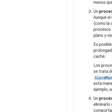
menos que
Un
proces
Aunque el 
(como la 
procesos 
plano y vis
Es posible
prolongad
caché.
Los proce
se trata d
AlarmMa
esta maner
ejemplo, a
Un
proce
eliminarlo
comportam