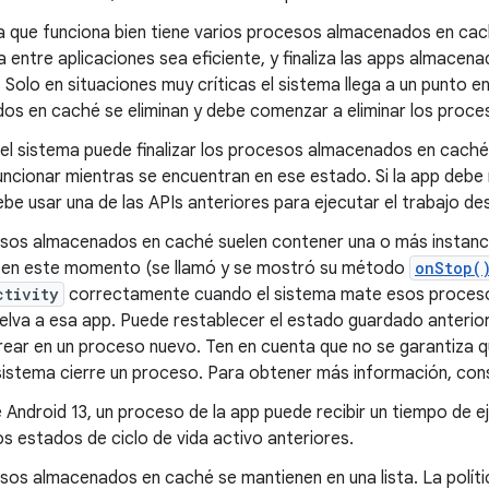
a que funciona bien tiene varios procesos almacenados en cach
a entre aplicaciones sea eficiente, y finaliza las apps almace
 Solo en situaciones muy críticas el sistema llega a un punto e
s en caché se eliminan y debe comenzar a eliminar los proces
el sistema puede finalizar los procesos almacenados en caché
uncionar mientras se encuentran en ese estado. Si la app debe 
ebe usar una de las APIs anteriores para ejecutar el trabajo d
sos almacenados en caché suelen contener una o más instanc
 en este momento (se llamó y se mostró su método
onStop(
ctivity
correctamente cuando el sistema mate esos procesos,
elva a esa app. Puede restablecer el estado guardado anterio
rear en un proceso nuevo. Ten en cuenta que no se garantiza q
 sistema cierre un proceso. Para obtener más información, con
e Android 13, un proceso de la app puede recibir un tiempo de e
os estados de ciclo de vida activo anteriores.
os almacenados en caché se mantienen en una lista. La polític