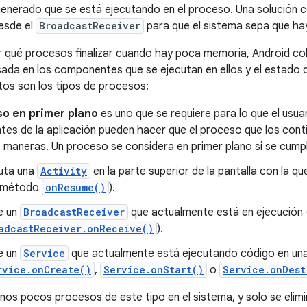
generado que se está ejecutando en el proceso. Una solución
esde el
BroadcastReceiver
para que el sistema sepa que hay
 qué procesos finalizar cuando hay poca memoria, Android co
ada en los componentes que se ejecutan en ellos y el estado
tos son los tipos de procesos:
o en primer plano
es uno que se requiere para lo que el usu
es de la aplicación pueden hacer que el proceso que los conti
 maneras. Un proceso se considera en primer plano si se cumpl
uta una
Activity
en la parte superior de la pantalla con la q
u método
onResume()
).
e un
BroadcastReceiver
que actualmente está en ejecución
adcastReceiver.onReceive()
).
e un
Service
que actualmente está ejecutando código en una
rvice.onCreate()
,
Service.onStart()
o
Service.onDest
nos pocos procesos de este tipo en el sistema, y solo se elim