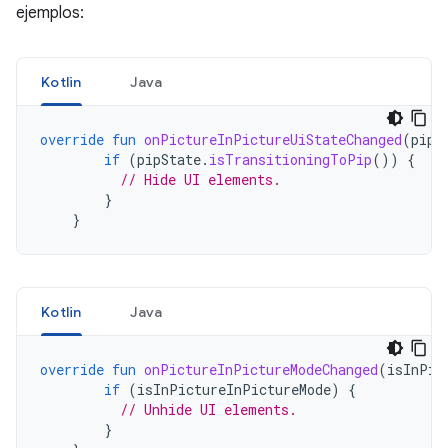
ejemplos:
Kotlin
Java
override
fun
onPictureInPictureUiStateChanged
(
pipS
if
(
pipState
.
isTransitioningToPip
())
{
// Hide UI elements.
}
}
Kotlin
Java
override
fun
onPictureInPictureModeChanged
(
isInPic
if
(
isInPictureInPictureMode
)
{
// Unhide UI elements.
}