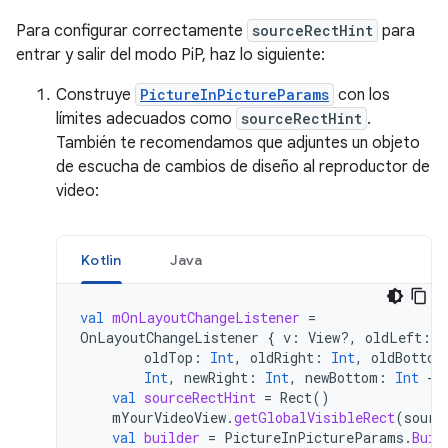
Para configurar correctamente
sourceRectHint
para
entrar y salir del modo PiP, haz lo siguiente:
Construye
PictureInPictureParams
con los
límites adecuados como
sourceRectHint
.
También te recomendamos que adjuntes un objeto
de escucha de cambios de diseño al reproductor de
video:
Kotlin
Java
val
mOnLayoutChangeListener
=
OnLayoutChangeListener
{
v
:
View?,
oldLeft
:
I
oldTop
:
Int
,
oldRight
:
Int
,
oldBottom
Int
,
newRight
:
Int
,
newBottom
:
Int
->
val
sourceRectHint
=
Rect
()
mYourVideoView
.
getGlobalVisibleRect
(
sourc
val
builder
=
PictureInPictureParams
.
Buil