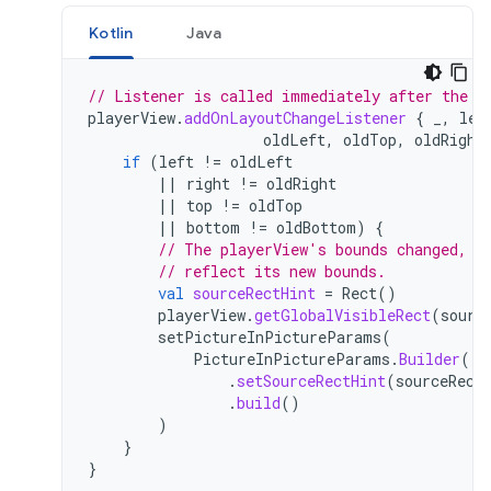
Kotlin
Java
// Listener is called immediately after the u
playerView
.
addOnLayoutChangeListener
{
_
,
lef
oldLeft
,
oldTop
,
oldRight
if
(
left
!=
oldLeft
||
right
!=
oldRight
||
top
!=
oldTop
||
bottom
!=
oldBottom
)
{
// The playerView's bounds changed, u
// reflect its new bounds.
val
sourceRectHint
=
Rect
()
playerView
.
getGlobalVisibleRect
(
sourc
setPictureInPictureParams
(
PictureInPictureParams
.
Builder
()
.
setSourceRectHint
(
sourceRect
.
build
()
)
}
}