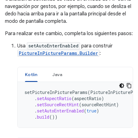
navegación por gestos, por ejemplo, cuando se desliza el
dedo hacia arriba para ir a la pantalla principal desde el
modo de pantalla completa.
Para realizar este cambio, completa los siguientes pasos:
Usa
setAutoEnterEnabled
para construir
PictureInPictureParams.Builder
:
Kotlin
Java
setPictureInPictureParams
(
PictureInPicturePa
.
setAspectRatio
(
aspectRatio
)
.
setSourceRectHint
(
sourceRectHint
)
.
setAutoEnterEnabled
(
true
)
.
build
())