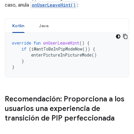
caso, anula
onUserLeaveHint()
:
Kotlin
Java
override
fun
onUserLeaveHint
()
{
if
(
iWantToBeInPipModeNow
())
{
enterPictureInPictureMode
()
}
}
Recomendación: Proporciona a los
usuarios una experiencia de
transición de PIP perfeccionada