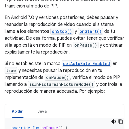
transición al modo de PIP.
En Android 7.0 y versiones posteriores, debes pausar y
reanudar la reproducción de video cuando el sistema
llame a los elementos
onStop()
y
onStart()
de tu
actividad. De esa forma, puedes evitar tener que verificar
si la app está en modo de PIP en
onPause()
y continuar
explícitamente la reproducción.
Si no estableciste la marca
setAutoEnterEnabled
en
true
y necesitas pausar la reproducción en tu
implementación de
onPause()
, verifica el modo de PIP
llamando a
isInPictureInPictureMode()
y controla la
reproducción de manera adecuada. Por ejemplo:
Kotlin
Java
override
fun
onPause
()
{