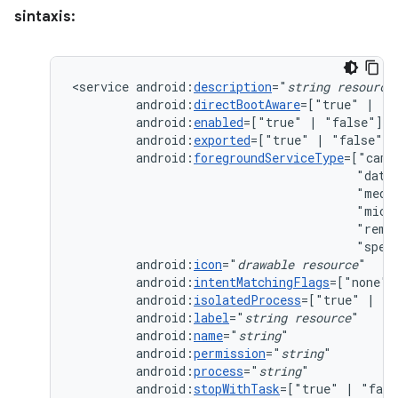
sintaxis:
<service
android:
description
="
string
resource
android:
directBootAware
=["true"
|
android:
enabled
=["true"
|
android:
exported
=["true"
|
android:
foregroundServiceType
=["came
"data
"medi
"micr
"remo
"spec
android:
icon
="
drawable
resource
android:
intentMatchingFlags
=["none"
android:
isolatedProcess
=["true"
|
android:
label
="
string
resource
android:
name
="
string
android:
permission
="
string
android:
process
="
string
android:
stopWithTask
=["true"
|