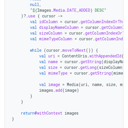
null
,
"
${
Images
.
Media
.
DATE_ADDED
}
 DESC"
)
?.
use
{
cursor
-
val
idColumn
=
cursor
.
getColumnIndexOrThro
val
displayNameColumn
=
cursor
.
getColumnIn
val
sizeColumn
=
cursor
.
getColumnIndexOrTh
val
mimeTypeColumn
=
cursor
.
getColumnIndex
while
(
cursor
.
moveToNext
())
{
val
uri
=
ContentUris
.
withAppendedId
(
c
val
name
=
cursor
.
getString
(
displayNam
val
size
=
cursor
.
getLong
(
sizeColumn
)
val
mimeType
=
cursor
.
getString
(
mimeTy
val
image
=
Media
(
uri
,
name
,
size
,
mim
images
.
add
(
image
)
}
}
return
@withContext
images
}