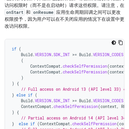
访问权限时（而不是在启动时）请求这些权限。请注意，在
onStart
和
onResume
应用生命周期回调之间可以更改
权限授予，因为用户可以在不关闭应用的情况下在设置中更
改访问权限。
if
(
Build
.
VERSION
.
SDK_INT
>
=
Build
.
VERSION_CODES
.
T
(
ContextCompat
.
checkSelfPermission
(
context
,
ContextCompat
.
checkSelfPermission
(
context
,
)
)
{
// Full access on Android 13 (API level 33) or
}
else
if
(
Build
.
VERSION
.
SDK_INT
>
=
Build
.
VERSION_CODES
.
U
ContextCompat
.
checkSelfPermission
(
context
,
REA
)
{
// Partial access on Android 14 (API level 34)
}
else
if
(
ContextCompat
.
checkSelfPermission
(
cont