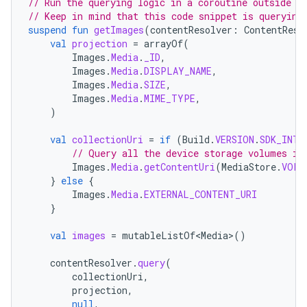
// Run the querying logic in a coroutine outside o
// Keep in mind that this code snippet is querying
suspend
fun
getImages
(
contentResolver
:
ContentReso
val
projection
=
arrayOf
(
Images
.
Media
.
_ID
,
Images
.
Media
.
DISPLAY_NAME
,
Images
.
Media
.
SIZE
,
Images
.
Media
.
MIME_TYPE
,
)
val
collectionUri
=
if
(
Build
.
VERSION
.
SDK_INT
// Query all the device storage volumes in
Images
.
Media
.
getContentUri
(
MediaStore
.
VOLU
}
else
{
Images
.
Media
.
EXTERNAL_CONTENT_URI
}
val
images
=
mutableListOf<Media>
()
contentResolver
.
query
(
collectionUri
,
projection
,
null
,