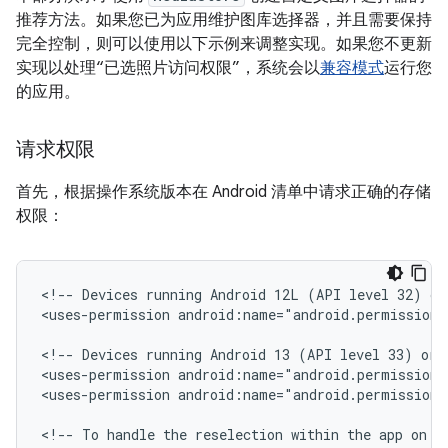
推荐方法。如果您已为应用维护图库选择器，并且需要保持
完全控制，则可以使用以下示例来调整实现。如果您不更新
实现以处理“已选照片访问权限”，系统会以
兼容模式
运行您
的应用。
请求权限
首先，根据操作系统版本在 Android 清单中请求正确的存储
权限：
<!--
Devices
running
Android
12L
(API
level
32)
or
<uses-permission
android:name="android.permission.
<!--
Devices
running
Android
13
(API
level
33)
or
<uses-permission
android:name="android.permission.
<uses-permission
android:name="android.permission.
<!--
To
handle
the
reselection
within
the
app
on
d