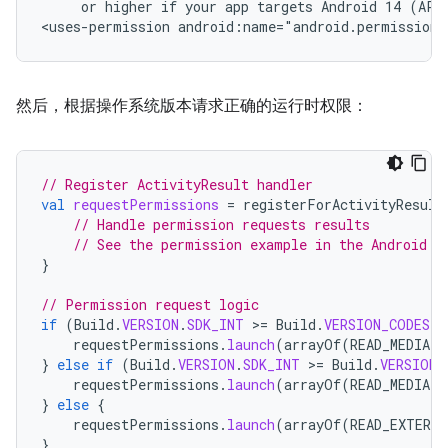
or
higher
if
your
app
targets
Android
14
(API
<uses-permission
android:name="android.permission.
然后，根据操作系统版本请求正确的运行时权限：
// Register ActivityResult handler
val
requestPermissions
=
registerForActivityResult
// Handle permission requests results
// See the permission example in the Android p
}
// Permission request logic
if
(
Build
.
VERSION
.
SDK_INT
>
=
Build
.
VERSION_CODES
.
U
requestPermissions
.
launch
(
arrayOf
(
READ_MEDIA_I
}
else
if
(
Build
.
VERSION
.
SDK_INT
>
=
Build
.
VERSION_
requestPermissions
.
launch
(
arrayOf
(
READ_MEDIA_I
}
else
{
requestPermissions
.
launch
(
arrayOf
(
READ_EXTERN
}