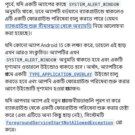
পূর্বে, যদি একটি অ্যাপের কাছে
SYSTEM_ALERT_WINDOW
অনুমতি থাকে, তবে অ্যাপটি বর্তমানে ব্যাকগ্রাউন্ডে থাকলেও
এটি একটি ফোরগ্রাউন্ড পরিষেবা চালু করতে পারে (যেমন
ব্যাকগ্রাউন্ড শুরু সীমাবদ্ধতা থেকে অব্যাহতি
নিয়ে আলোচনা
করা হয়েছে)।
যদি কোনো অ্যাপ Android 15 কে লক্ষ্য করে, তাহলে এই ছাড়
এখন আরও সংকুচিত। অ্যাপটির এখন
SYSTEM_ALERT_WINDOW
অনুমতি থাকতে হবে এবং একটি
দৃশ্যমান ওভারলে উইন্ডোও থাকতে
হবে
। অর্থাৎ, অ্যাপটিকে
প্রথমে একটি
TYPE_APPLICATION_OVERLAY
উইন্ডো চালু
করতে হবে
এবং
আপনি একটি ফোরগ্রাউন্ড পরিষেবা শুরু করার
আগে উইন্ডোটি দৃশ্যমান হওয়া প্রয়োজন৷
যদি আপনার অ্যাপ এই নতুন প্রয়োজনীয়তাগুলি পূরণ না করে
ব্যাকগ্রাউন্ড থেকে একটি ফোরগ্রাউন্ড পরিষেবা শুরু করার চেষ্টা
করে (এবং এটিতে অন্য কিছু ছাড় নেই), সিস্টেমটি
ForegroundServiceStartNotAllowedException
থ্রো
করে।