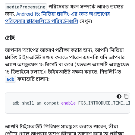
mediaProcessing
পরিষেবার ধরন সম্পর্কে আরও তথ্যের
জন্য,
Android 15: মিডিয়া প্রসেসিং-এর জন্য অগ্রভাগের
পরিষেবার প্রকারগুলিতে পরিবর্তনগুলি
দেখুন৷
টেস্টিং
আপনার অ্যাপের আচরণ পরীক্ষা করার জন্য, আপনি মিডিয়া
প্রসেসিং টাইমআউট সক্ষম করতে পারেন এমনকি যদি আপনার
অ্যাপ অ্যান্ড্রয়েড 15 টার্গেট না করে (যতক্ষণ অ্যাপটি অ্যান্ড্রয়েড
15 ডিভাইসে চলছে)। টাইমআউট সক্ষম করতে, নিম্নলিখিত
adb
কমান্ডটি চালান:
adb
shell
am
compat
enable
FGS_INTRODUCE_TIME_LIM
আপনি টাইমআউট পিরিয়ড সামঞ্জস্য করতে পারেন, সীমা
পৌঁছে গেলে আপনার অ্যাপ কীভাবে আচরণ করে তা পরীক্ষা