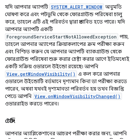
যদি আপনার অ্যাপটি
SYSTEM_ALERT_WINDOW
অনুমতি
ঘোষণা করে এবং পটভূমি থেকে ফোরগ্রাউন্ড পরিষেবা চালু
করে, তাহলে এটি এই পরিবর্তন দ্বারা প্রভাবিত হতে পারে। যদি
আপনার অ্যাপটি একটি
ForegroundServiceStartNotAllowedException
পায়,
তাহলে আপনার অ্যাপের ক্রিয়াকলাপের ক্রম পরীক্ষা করুন
এবং নিশ্চিত করুন যে আপনার অ্যাপটি ব্যাকগ্রাউন্ড থেকে
ফোরগ্রাউন্ড পরিষেবা শুরু করার চেষ্টা করার আগে ইতিমধ্যেই
একটি সক্রিয় ওভারলে উইন্ডো রয়েছে৷ আপনি
View.getWindowVisibility()
এ কল করে আপনার
ওভারলে উইন্ডোটি বর্তমানে দৃশ্যমান কিনা তা পরীক্ষা করতে
পারেন, অথবা যখনই দৃশ্যমানতা পরিবর্তন হয় তখন বিজ্ঞপ্তি
পেতে আপনি
View.onWindowVisibilityChanged()
ওভাররাইড করতে পারেন।
টেস্টিং
আপনার অ্যাপ্লিকেশানের আচরণ পরীক্ষা করার জন্য, আপনি