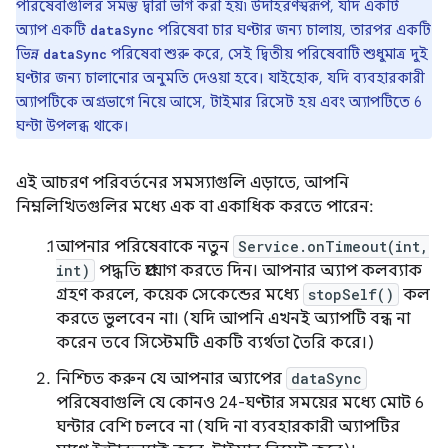
পরিষেবাগুলির সমস্ত দ্বারা ভাগ করা হয়৷ উদাহরণস্বরূপ, যদি একটি
অ্যাপ একটি
পরিষেবা চার ঘণ্টার জন্য চালায়, তারপর একটি
dataSync
ভিন্ন
পরিষেবা শুরু করে, সেই দ্বিতীয় পরিষেবাটি শুধুমাত্র দুই
dataSync
ঘণ্টার জন্য চালানোর অনুমতি দেওয়া হবে। যাইহোক, যদি ব্যবহারকারী
অ্যাপটিকে অগ্রভাগে নিয়ে আসে, টাইমার রিসেট হয় এবং অ্যাপটিতে 6
ঘন্টা উপলব্ধ থাকে।
এই আচরণ পরিবর্তনের সমস্যাগুলি এড়াতে, আপনি
নিম্নলিখিতগুলির মধ্যে এক বা একাধিক করতে পারেন:
আপনার পরিষেবাকে নতুন
Service.onTimeout(int,
int)
পদ্ধতি প্রয়োগ করতে দিন। আপনার অ্যাপ কলব্যাক
গ্রহণ করলে, কয়েক সেকেন্ডের মধ্যে
stopSelf()
কল
করতে ভুলবেন না। (যদি আপনি এখনই অ্যাপটি বন্ধ না
করেন তবে সিস্টেমটি একটি ব্যর্থতা তৈরি করে।)
নিশ্চিত করুন যে আপনার অ্যাপের
dataSync
পরিষেবাগুলি যে কোনও 24-ঘণ্টার সময়ের মধ্যে মোট 6
ঘন্টার বেশি চলবে না (যদি না ব্যবহারকারী অ্যাপটির