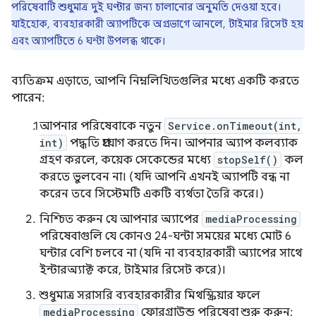
পরিষেবাটি শুধুমাত্র দুই ঘণ্টার জন্য চালানোর অনুমতি দেওয়া হবে।
যাইহোক, ব্যবহারকারী অ্যাপটিকে অগ্রভাগে আনলে, টাইমার রিসেট হয়
এবং অ্যাপটিতে 6 ঘন্টা উপলব্ধ থাকে।
ব্যতিক্রম এড়াতে, আপনি নিম্নলিখিতগুলির মধ্যে একটি করতে
পারেন:
আপনার পরিষেবাকে নতুন
Service.onTimeout(int,
int)
পদ্ধতি প্রয়োগ করতে দিন। আপনার অ্যাপ কলব্যাক
গ্রহণ করলে, কয়েক সেকেন্ডের মধ্যে
stopSelf()
কল
করতে ভুলবেন না। (যদি আপনি এখনই অ্যাপটি বন্ধ না
করেন তবে সিস্টেমটি একটি ব্যর্থতা তৈরি করে।)
নিশ্চিত করুন যে আপনার অ্যাপের
mediaProcessing
পরিষেবাগুলি যে কোনও 24-ঘন্টা সময়ের মধ্যে মোট 6
ঘন্টার বেশি চলবে না (যদি না ব্যবহারকারী অ্যাপের সাথে
ইন্টারঅ্যাক্ট করে, টাইমার রিসেট করে)।
শুধুমাত্র সরাসরি ব্যবহারকারীর মিথস্ক্রিয়ার ফলে
mediaProcessing
ফোরগ্রাউন্ড পরিষেবা শুরু করুন;