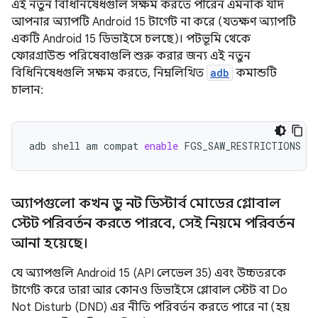
এই নতুন বিধিনিষেধগুলি সক্ষম করতে পারেন এমনকি যদি
আপনার অ্যাপটি Android 15 টার্গেট না করে (যতক্ষণ অ্যাপটি
একটি Android 15 ডিভাইসে চলছে)। পটভূমি থেকে
ফোরগ্রাউন্ড পরিষেবাগুলি শুরু করার জন্য এই নতুন
বিধিনিষেধগুলি সক্ষম করতে, নিম্নলিখিত
adb
কমান্ডটি
চালান:
adb
shell
am
compat
enable
FGS_SAW_RESTRICTIONS
yo
অ্যাপগুলো কখন ডু নট ডিস্টার্ব মোডের গ্লোবাল
স্টেট পরিবর্তন করতে পারবে
,
সেই নিয়মে পরিবর্তন
আনা হয়েছে।
যে অ্যাপগুলি Android 15 (API লেভেল 35) এবং উচ্চতরকে
টার্গেট করে তারা আর কোনও ডিভাইসে গ্লোবাল স্টেট বা Do
Not Disturb (DND) এর নীতি পরিবর্তন করতে পারে না (হয়