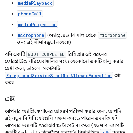
mediaPlayback
phoneCall
mediaProjection
microphone
(অ্যান্ড্রয়েড 14 সাল থেকে
microphone
জন্য এই সীমাবদ্ধতা রয়েছে)
যদি একটি
BOOT_COMPLETED
রিসিভার এই ধরনের
ফোরগ্রাউন্ড পরিষেবাগুলির মধ্যে যেকোনো একটি চালু করার
চেষ্টা করে, তাহলে সিস্টেমটি
ForegroundServiceStartNotAllowedException
থ্রো
করে।
টেস্টিং
আপনার অ্যাপ্লিকেশানের আচরণ পরীক্ষা করার জন্য, আপনি
এই নতুন বিধিনিষেধগুলি সক্ষম করতে পারেন এমনকি যদি
আপনার অ্যাপটি Android 15 টার্গেট না করে (যতক্ষণ অ্যাপটি
একটি Android 15 ডিভাইসে চলছে)। নিম্নলিখিত
adb
কমান্ড