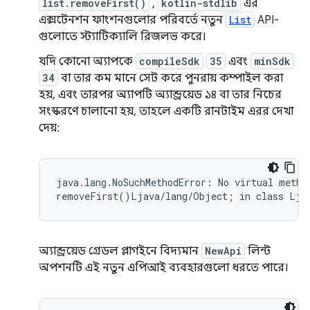
list.removeFirst()
,
kotlin-stdlib
এর
এক্সটেনশন ফাংশনগুলোর পরিবর্তে নতুন
List
API-
গুলোতে স্ট্যাটিক্যালি রিজলভ করে।
যদি কোনো অ্যাপকে
compileSdk
35
এবং
minSdk
34
বা তার কম মানে সেট করে পুনরায় কম্পাইল করা
হয়, এবং তারপর অ্যাপটি অ্যান্ড্রয়েড ১৪ বা তার নিচের
সংস্করণে চালানো হয়, তাহলে একটি রানটাইম এরর দেখা
দেয়:
java.lang.NoSuchMethodError: No virtual method
অ্যান্ড্রয়েড গ্রেডল প্লাগইনে বিদ্যমান
NewApi
লিন্ট
অপশনটি এই নতুন এপিআই ব্যবহারগুলো ধরতে পারে।