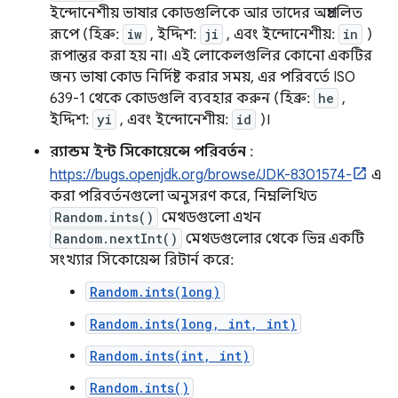
ইন্দোনেশীয় ভাষার কোডগুলিকে আর তাদের অপ্রচলিত
রূপে (হিব্রু:
iw
, ইদ্দিশ:
ji
, এবং ইন্দোনেশীয়:
in
)
রূপান্তর করা হয় না। এই লোকেলগুলির কোনো একটির
জন্য ভাষা কোড নির্দিষ্ট করার সময়, এর পরিবর্তে ISO
639-1 থেকে কোডগুলি ব্যবহার করুন (হিব্রু:
he
,
ইদ্দিশ:
yi
, এবং ইন্দোনেশীয়:
id
)।
র‍্যান্ডম ইন্ট সিকোয়েন্সে পরিবর্তন
:
https://bugs.openjdk.org/browse/JDK-8301574-
এ
করা পরিবর্তনগুলো অনুসরণ করে, নিম্নলিখিত
Random.ints()
মেথডগুলো এখন
Random.nextInt()
মেথডগুলোর থেকে ভিন্ন একটি
সংখ্যার সিকোয়েন্স রিটার্ন করে:
Random.ints(long)
Random.ints(long, int, int)
Random.ints(int, int)
Random.ints()