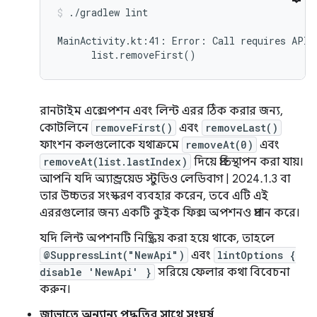
./gradlew lint
MainActivity.kt:41: Error: Call requires API 
রানটাইম এক্সেপশন এবং লিন্ট এরর ঠিক করার জন্য,
কোটলিনে
removeFirst()
এবং
removeLast()
ফাংশন কলগুলোকে যথাক্রমে
removeAt(0)
এবং
removeAt(list.lastIndex)
দিয়ে প্রতিস্থাপন করা যায়।
আপনি যদি অ্যান্ড্রয়েড স্টুডিও লেডিবাগ | 2024.1.3 বা
তার উচ্চতর সংস্করণ ব্যবহার করেন, তবে এটি এই
এররগুলোর জন্য একটি কুইক ফিক্স অপশনও প্রদান করে।
যদি লিন্ট অপশনটি নিষ্ক্রিয় করা হয়ে থাকে, তাহলে
@SuppressLint("NewApi")
এবং
lintOptions {
disable 'NewApi' }
সরিয়ে ফেলার কথা বিবেচনা
করুন।
জাভাতে অন্যান্য পদ্ধতির সাথে সংঘর্ষ