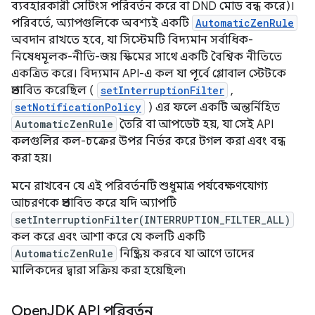
ব্যবহারকারী সেটিংস পরিবর্তন করে বা DND মোড বন্ধ করে)।
পরিবর্তে, অ্যাপগুলিকে অবশ্যই একটি
AutomaticZenRule
অবদান রাখতে হবে, যা সিস্টেমটি বিদ্যমান সর্বাধিক-
নিষেধমূলক-নীতি-জয় স্কিমের সাথে একটি বৈশ্বিক নীতিতে
একত্রিত করে। বিদ্যমান API-এ কল যা পূর্বে গ্লোবাল স্টেটকে
প্রভাবিত করেছিল (
setInterruptionFilter
,
setNotificationPolicy
) এর ফলে একটি অন্তর্নিহিত
AutomaticZenRule
তৈরি বা আপডেট হয়, যা সেই API
কলগুলির কল-চক্রের উপর নির্ভর করে টগল করা এবং বন্ধ
করা হয়।
মনে রাখবেন যে এই পরিবর্তনটি শুধুমাত্র পর্যবেক্ষণযোগ্য
আচরণকে প্রভাবিত করে যদি অ্যাপটি
setInterruptionFilter(INTERRUPTION_FILTER_ALL)
কল করে এবং আশা করে যে কলটি একটি
AutomaticZenRule
নিষ্ক্রিয় করবে যা আগে তাদের
মালিকদের দ্বারা সক্রিয় করা হয়েছিল৷
Open
JDK API পরিবর্তন