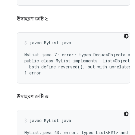
উদাহরণ ত্রুটি ২:
javac MyList.java
MyList.java:7: error: types Deque<Object> and
public class MyList implements  List<Object>,
  both define reversed(), but with unrelated r
উদাহরণ ত্রুটি ৩:
javac MyList.java
MyList.java:43: error: types List<E#1> and My