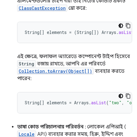
এলিমেন্টগুলোর টাইপ নয়। তাই নিচের কোডটি একটি
ClassCastException
থ্রো করে:
String
[]
elements
=
(
String
[]
)
Arrays
.
asList
(
এই ক্ষেত্রে, ফলাফল অ্যারেতে কম্পোনেন্ট টাইপ হিসেবে
String
বজায় রাখতে, আপনি এর পরিবর্তে
Collection.toArray(Object[])
ব্যবহার করতে
পারেন:
String
[]
elements
=
Arrays
.
asList
(
"two"
,
"one
ভাষা কোড পরিচালনায় পরিবর্তন
: লোকেল এপিআই (
Locale
API) ব্যবহার করার সময়, হিব্রু, ইদ্দিশ এবং