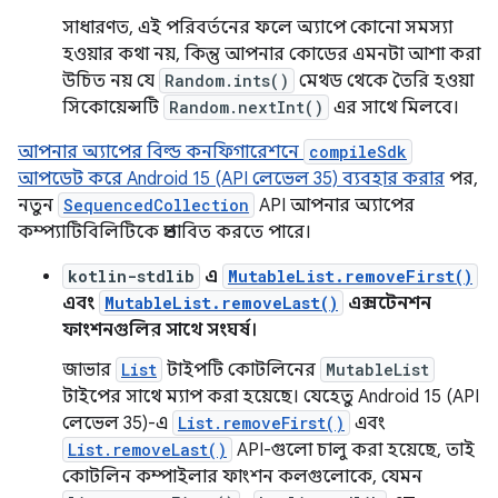
সাধারণত, এই পরিবর্তনের ফলে অ্যাপে কোনো সমস্যা
হওয়ার কথা নয়, কিন্তু আপনার কোডের এমনটা আশা করা
উচিত নয় যে
Random.ints()
মেথড থেকে তৈরি হওয়া
সিকোয়েন্সটি
Random.nextInt()
এর সাথে মিলবে।
আপনার অ্যাপের বিল্ড কনফিগারেশনে
compileSdk
আপডেট করে Android 15 (API লেভেল 35) ব্যবহার করার
পর,
নতুন
SequencedCollection
API আপনার অ্যাপের
কম্প্যাটিবিলিটিকে প্রভাবিত করতে পারে।
kotlin-stdlib
এ
MutableList.removeFirst()
এবং
MutableList.removeLast()
এক্সটেনশন
ফাংশনগুলির সাথে সংঘর্ষ।
জাভার
List
টাইপটি কোটলিনের
MutableList
টাইপের সাথে ম্যাপ করা হয়েছে। যেহেতু Android 15 (API
লেভেল 35)-এ
List.removeFirst()
এবং
List.removeLast()
API-গুলো চালু করা হয়েছে, তাই
কোটলিন কম্পাইলার ফাংশন কলগুলোকে, যেমন