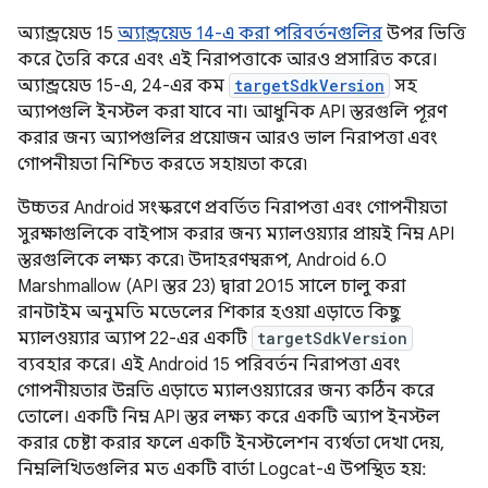
অ্যান্ড্রয়েড 15
অ্যান্ড্রয়েড 14-এ করা পরিবর্তনগুলির
উপর ভিত্তি
করে তৈরি করে এবং এই নিরাপত্তাকে আরও প্রসারিত করে।
অ্যান্ড্রয়েড 15-এ, 24-এর কম
targetSdkVersion
সহ
অ্যাপগুলি ইনস্টল করা যাবে না। আধুনিক API স্তরগুলি পূরণ
করার জন্য অ্যাপগুলির প্রয়োজন আরও ভাল নিরাপত্তা এবং
গোপনীয়তা নিশ্চিত করতে সহায়তা করে৷
উচ্চতর Android সংস্করণে প্রবর্তিত নিরাপত্তা এবং গোপনীয়তা
সুরক্ষাগুলিকে বাইপাস করার জন্য ম্যালওয়্যার প্রায়ই নিম্ন API
স্তরগুলিকে লক্ষ্য করে৷ উদাহরণস্বরূপ, Android 6.0
Marshmallow (API স্তর 23) দ্বারা 2015 সালে চালু করা
রানটাইম অনুমতি মডেলের শিকার হওয়া এড়াতে কিছু
ম্যালওয়্যার অ্যাপ 22-এর একটি
targetSdkVersion
ব্যবহার করে। এই Android 15 পরিবর্তন নিরাপত্তা এবং
গোপনীয়তার উন্নতি এড়াতে ম্যালওয়্যারের জন্য কঠিন করে
তোলে। একটি নিম্ন API স্তর লক্ষ্য করে একটি অ্যাপ ইনস্টল
করার চেষ্টা করার ফলে একটি ইনস্টলেশন ব্যর্থতা দেখা দেয়,
নিম্নলিখিতগুলির মত একটি বার্তা Logcat-এ উপস্থিত হয়: