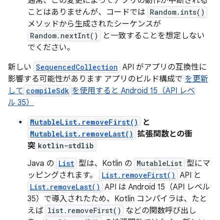
通常、この変更によってアプリの動作が中断される
ことはありませんが、コードでは
Random.ints()
メソッドから生成されたシーケンスが
Random.nextInt()
と一致することを想定しない
でください。
新しい
SequencedCollection
API がアプリの互換性に
影響する可能性があります アプリのビルド構成で
を更新
して
compileSdk
を使用すると Android 15（API レベ
ル 35）
MutableList.removeFirst()
と
MutableList.removeLast()
拡張関数との衝
突
kotlin-stdlib
Java の
List
型は、Kotlin の
MutableList
型にマ
ッピングされます。
List.removeFirst()
API と
List.removeLast()
API は Android 15（API レベル
35）で導入されたため、Kotlin コンパイラは、たと
えば
list.removeFirst()
などの関数呼び出し