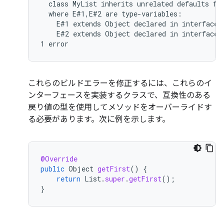
  class MyList inherits unrelated defaults for
  where E#1,E#2 are type-variables:

    E#1 extends Object declared in interface L
    E#2 extends Object declared in interface M
これらのビルドエラーを修正するには、これらのイ
ンターフェースを実装するクラスで、互換性のある
戻り値の型を使用してメソッドをオーバーライドす
る必要があります。次に例を示します。
@Override
public
Object
getFirst
()
{
return
List
.
super
.
getFirst
();
}