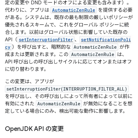
定の変更や DND モードのオフによる変更も含みます）。
代わりに、アプリは
AutomaticZenRule
を提供する必要
がある。システムは、既存の最も制限の厳しいポリシーが
優先されるスキームで、これをグローバル ポリシーに統
合します。以前はグローバル状態に影響していた既存の
API（
setInterruptionFilter
、
setNotificationPoli
cy
）を呼び出すと、暗黙的な
AutomaticZenRule
が作
成または更新されます。この
AutomaticZenRule
は、
API 呼び出しの呼び出しサイクルに応じてオンまたはオフ
に切り替わります。
この変更は、アプリが
setInterruptionFilter(INTERRUPTION_FILTER_ALL)
を呼び出し、その呼び出しによって所有者によって以前に
有効にされた
AutomaticZenRule
が無効になることを想
定している場合にのみ、検出可能な動作に影響します。
Open
JDK API の変更