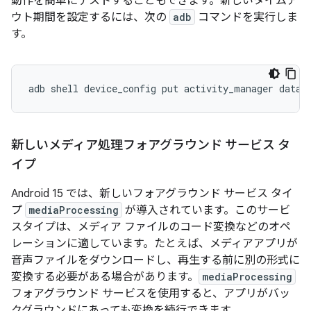
動作を簡単にテストすることもできます。新しいタイムア
ウト期間を設定するには、次の
adb
コマンドを実行しま
す。
adb
shell
device_config
put
activity_manager
data_
新しいメディア処理フォアグラウンド サービス タ
イプ
Android 15 では、新しいフォアグラウンド サービス タイ
プ
mediaProcessing
が導入されています。このサービ
スタイプは、メディア ファイルのコード変換などのオペ
レーションに適しています。たとえば、メディアアプリが
音声ファイルをダウンロードし、再生する前に別の形式に
変換する必要がある場合があります。
mediaProcessing
フォアグラウンド サービスを使用すると、アプリがバッ
クグラウンドにあっても変換を続行できます。