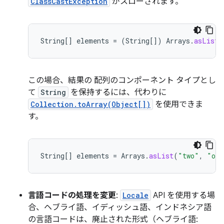
ClassCastException
がスローされます。
String
[]
elements
=
(
String
[]
)
Arrays
.
asList
(
この場合、結果の 配列のコンポーネント タイプとし
て
String
を保持するには、代わりに
Collection.toArray(Object[])
を使用できま
す。
String
[]
elements
=
Arrays
.
asList
(
"two"
,
"one
言語コードの処理を変更
:
Locale
API を使用する場
合、ヘブライ語、イディッシュ語、インドネシア語
の言語コードは、廃止された形式（ヘブライ語: