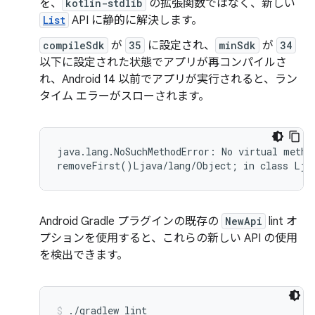
を、
kotlin-stdlib
の拡張関数ではなく、新しい
List
API に静的に解決します。
compileSdk
が
35
に設定され、
minSdk
が
34
以下に設定された状態でアプリが再コンパイルさ
れ、Android 14 以前でアプリが実行されると、ラン
タイム エラーがスローされます。
java.lang.NoSuchMethodError: No virtual method
Android Gradle プラグインの既存の
NewApi
lint オ
プションを使用すると、これらの新しい API の使用
を検出できます。
./gradlew lint