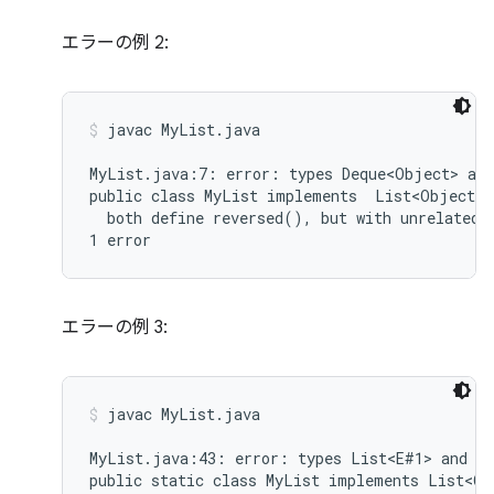
エラーの例 2:
javac MyList.java
MyList.java:7: error: types Deque<Object> and
public class MyList implements  List<Object>,
  both define reversed(), but with unrelated r
エラーの例 3:
javac MyList.java
MyList.java:43: error: types List<E#1> and My
public static class MyList implements List<Ob