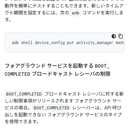
動作を簡単にテストすることもできます。新しいタイムア
ウト期間を設定するには、次の
adb
コマンドを実行しま
す。
adb
shell
device_config
put
activity_manager
media
フォアグラウンド サービスを起動する
BOOT
_
COMPLETED
ブロードキャスト レシーバの制限
BOOT_COMPLETED
ブロードキャスト レシーバに対する新
しい制限事項がリリースされます フォアグラウンド サー
ビスの場合。
BOOT_COMPLETED
レシーバーは、API 呼び
出しを起動できない
フォアグラウンド サービスのタイプ
を使用できます。