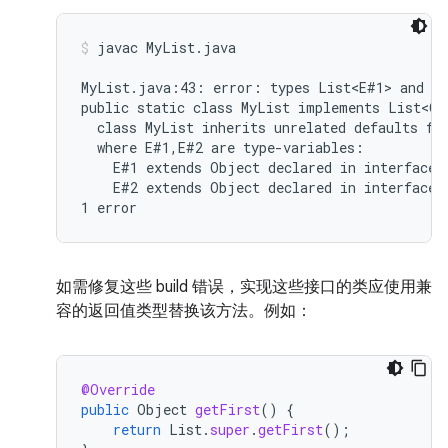
javac MyList.java
MyList.java:43: error: types List<E#1> and My
public static class MyList implements List<Ob
  class MyList inherits unrelated defaults for
  where E#1,E#2 are type-variables:

    E#1 extends Object declared in interface L
    E#2 extends Object declared in interface M
如需修复这些 build 错误，实现这些接口的类应使用兼
容的返回值类型替换该方法。例如：
@Override
public
Object
getFirst
()
{
return
List
.
super
.
getFirst
();