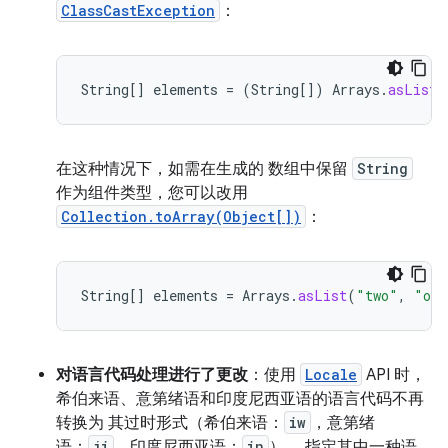
ClassCastException
：
String
[]
elements
=
(
String
[]
)
Arrays
.
asList
(
在这种情况下，如需在生成的 数组中保留
String
作为组件类型，您可以改用
Collection.toArray(Object[])
：
String
[]
elements
=
Arrays
.
asList
(
"two"
,
"one
对语言代码处理进行了更改
：使用
Locale
API 时，
希伯来语、意第绪语和印度尼西亚语的语言代码不再
转换为 其过时形式（希伯来语：
iw
，意第绪
语：
ji
，印度尼西亚语：
in
）。 指定其中一种语