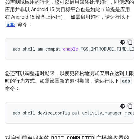
如需测试应用的行为，您可以启用媒体处理超时，即使您的
应用并非以 Android 15 为目标平台也是如此（前提是应用
在 Android 15 设备上运行）。如需启用超时，请运行以下
adb
命令：
adb
shell
am
compat
enable
FGS_INTRODUCE_TIME_LIM
您还可以调整超时期限，以便更轻松地测试应用在达到上限
时的行为方式。如需设置新的超时期限，请运行以下
adb
命令：
adb
shell
device_config
put
activity_manager
media
对启动前台服务的
BOOT
_
COMPLETED
广播接收器的