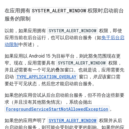
在应用拥有
SYSTEM
_
ALERT
_
WINDOW
权限时启动前台
服务的限制
以前，如果应用拥有
SYSTEM_ALERT_WINDOW
权限，即使
应用当前在后台运行，也可以启动前台服务（如
免于后台启
动限制
中所述）。
如果应用以 Android 15 为目标平台，则此豁免范围现在更
窄。现在，应用需要具有
SYSTEM_ALERT_WINDOW
权限，
并且
还
需要有一个可见的叠加窗口。也就是说，应用需要先
启动
TYPE_APPLICATION_OVERLAY
窗口，
并且
该窗口需
要处于可见状态，然后您才能启动前台服务。
如果您的应用尝试从后台启动前台服务，但不符合这些新要
求（并且没有其他豁免情况），系统会抛出
ForegroundServiceStartNotAllowedException
。
如果您的应用声明了
SYSTEM_ALERT_WINDOW
权限并从后
台启动前台服务，则可能会受到此变更的影响。如果您的应