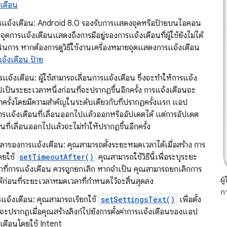
เตือน
แจ้งเตือน: Android 8.0 รองรับการแสดงจุดหรือป้ายบนไอคอน
จุดการแจ้งเตือนแสดงถึงการมีอยู่ของการแจ้งเตือนที่ผู้ใช้ยังไม่ได้
นินการ หากต้องการดูวิธีใช้งานเครื่องหมายจุดแสดงการแจ้งเตือน
จ้งเตือน ป้าย
รแจ้งเตือน: ผู้ใช้สามารถเลื่อนการแจ้งเตือน ซึ่งจะทำให้การแจ้ง
เป็นระยะเวลาหนึ่งก่อนที่จะปรากฏขึ้นอีกครั้ง การแจ้งเตือนจะ
กครั้งโดยมีความสำคัญในระดับเดียวกับที่ปรากฏครั้งแรก แอป
รแจ้งเตือนที่เลื่อนออกไปแล้วออกหรืออัปเดตได้ แต่การอัปเดต
นที่เลื่อนออกไปแล้วจะไม่ทําให้ปรากฏขึ้นอีกครั้ง
าของการแจ้งเตือน: คุณสามารถตั้งระยะหมดเวลาได้เมื่อสร้าง การ
ดยใช้
setTimeoutAfter()
คุณสามารถใช้วิธีนี้เพื่อระบุระยะ
กที่การแจ้งเตือน ควรถูกยกเลิก หากจำเป็น คุณสามารถยกเลิกการ
ผู
ด้ก่อนที่ระยะเวลาหมดเวลาที่กำหนดไว้จะสิ้นสุดลง
กา
ารแจ้งเตือน: คุณสามารถเรียกใช้
setSettingsText()
เพื่อตั้ง
ี่จะปรากฏเมื่อคุณสร้างลิงก์ไปยังการตั้งค่าการแจ้งเตือนของแอป
เตือนโดยใช้ Intent