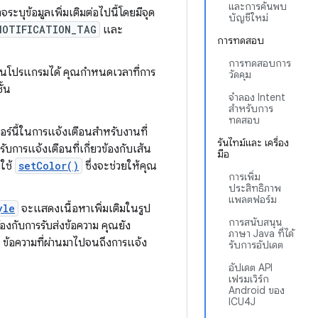
และการค้นพบ
ะบุข้อมูลเพิ่มเติมต่อไปนี้โดยมีจุด
บัญชีใหม่
NOTIFICATION_TAG
และ
การทดสอบ
การทดสอบการ
็นโปรแกรมได้ คุณกำหนดเวลาที่การ
วัดคุม
ั้น
จำลอง Intent
สำหรับการ
ทดสอบ
จอร์นี้ในการแจ้งเตือนสำหรับงานที่
รันไทม์และ เครื่อง
หรับการแจ้งเตือนที่เกี่ยวข้องกับเส้น
มือ
ยใช้
setColor()
ซึ่งจะช่วยให้คุณ
การเพิ่ม
ประสิทธิภาพ
แพลตฟอร์ม
yle
จะแสดงเนื้อหาเพิ่มเติมในรูป
การสนับสนุน
ข้องกับการรับส่งข้อความ คุณยัง
ภาษา Java ที่ได้
 ข้อความที่ผ่านมาไปจนถึงการแจ้ง
รับการอัปเดต
อัปเดต API
เฟรมเวิร์ก
Android ของ
ICU4J