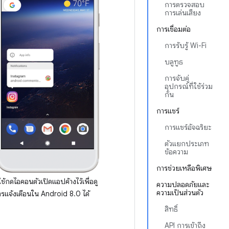
การตรวจสอบ
การเล่นเสียง
การเชื่อมต่อ
การรับรู้ Wi-Fi
บลูทูธ
การจับคู่
อุปกรณ์ที่ใช้ร่วม
กัน
การแชร์
การแชร์อัจฉริยะ
ตัวแยกประเภท
ข้อความ
การช่วยเหลือพิเศษ
้ใช้กดไอคอนตัวเปิดแอปค้างไว้เพื่อดู
ความปลอดภัยและ
ความเป็นส่วนตัว
รแจ้งเตือนใน Android 8.0 ได้
สิทธิ์
API การเข้าถึง