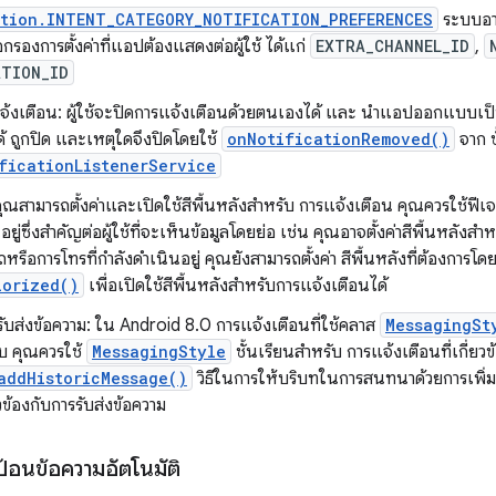
ation.INTENT_CATEGORY_NOTIFICATION_PREFERENCES
ระบบอาจร
อกรองการตั้งค่าที่แอปต้องแสดงต่อผู้ใช้ ได้แก่
EXTRA_CHANNEL_ID
,
ATION_ID
จ้งเตือน: ผู้ใช้จะปิดการแจ้งเตือนด้วยตนเองได้ และ นำแอปออกแบบเป
้ ถูกปิด และเหตุใดจึงปิดโดยใช้
onNotificationRemoved()
จาก ช
ficationListenerService
 คุณสามารถตั้งค่าและเปิดใช้สีพื้นหลังสำหรับ การแจ้งเตือน คุณควรใช้ฟีเ
ยู่ซึ่งสำคัญต่อผู้ใช้ที่จะเห็นข้อมูลโดยย่อ เช่น คุณอาจตั้งค่าสีพื้นหลังสำ
หรือการโทรที่กำลังดำเนินอยู่ คุณยังสามารถตั้งค่า สีพื้นหลังที่ต้องการโด
lorized()
เพื่อเปิดใช้สีพื้นหลังสำหรับการแจ้งเตือนได้
ับส่งข้อความ: ใน Android 8.0 การแจ้งเตือนที่ใช้คลาส
MessagingSt
 คุณควรใช้
MessagingStyle
ชั้นเรียนสำหรับ การแจ้งเตือนที่เกี่ยว
addHistoricMessage()
วิธีในการให้บริบทในการสนทนาด้วยการเพิ่ม
ยวข้องกับการรับส่งข้อความ
ป้อนข้อความอัตโนมัติ