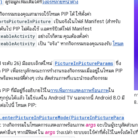
)
ดูข้อมูลเพิ่มเติมได้ที่
วงจร
หลายหน้าต่าง
กิจกรรมของคุณสามารถใช้โหมด PIP ได้ ให้ตั้งค่า
ortsPictureInPicture
เป็นจริงในไฟล์ Manifest (สำหรับ
ต้นไป PIP ไม่ต้องใช้ แอตทริบิวต์ไฟล์ Manifest
zeableActivity
อย่างไรก็ตาม คุณต้องตั้งค่า
zeableActivity
เป็น "จริง" หากกิจกรรมของคุณรองรับ
โหมด
 ระดับ 26) มีออบเจ็กต์ใหม่
PictureInPictureParams
ซึ่ง
 PIP เพื่อระบุลักษณะการทำงานของกิจกรรมเมื่ออยู่ในโหมด PIP
ุพร็อพเพอร์ตี้ต่างๆ เช่น สัดส่วนภาพที่แนะนำของกิจกรรม
 PIP ที่มีอยู่ซึ่งอธิบายไว้ใน
การเพิ่มการแสดงภาพซ้อนภาพ
ใน
ก
ุกรุ่นได้แล้ว ไม่ใช่แค่ใน Android TV นอกจากนี้ Android 8.0 มี
8
งต่อไปนี้ โหมด PIP:
.enterPictureInPictureMode(PictureInPicturePara
: วางกิจกรรมในโหมดการแสดงภาพซ้อนภาพ
args
จะเป็นผู้ระบุสัดส่ว
ดค่าอื่นๆ หากมีฟิลด์ ใน
args
ว่างเปล่า ระบบจะใช้ค่าที่ตั้งไว้ในครั้งถัดไปที่