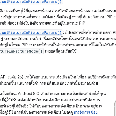
.setPictureInPictureParams()
จกรรมที่ระบุไว้ที่มุมของหน้าจอ ส่วนที่เหลือของหน้าจอจะแสดงกิจกรรมก่อน
เข้าสู่สถานะหยุดชั่วคราว แต่ยังคงเริ่มต้นอยู่ หากผู้ใช้แตะกิจกรรม PIP
ารสัมผัสจะไม่ส่งไปยังกิจกรรมขณะที่อยู่ในสถานะ PIP
.setPictureInPictureParams()
: อัปเดตการตั้งค่าการกำหนดค่า 
ยู่ ระบบจะอัปเดตการตั้งค่า ซึ่งจะมีประโยชน์ในกรณีที่สัดส่วนการแสด
ด้อยู่ในโหมด PIP ระบบจะใช้การตั้งค่าการกำหนดค่าเหล่านี้โดยไม่คำนึงถึ
ctureInPictureMode()
เมธอดที่คุณเรียกใช้
API ระดับ 26) เราได้ออกแบบการแจ้งเตือนใหม่เพื่อ มอบวิธีการจัดการ
ันมากขึ้น และการตั้งค่า การเปลี่ยนแปลงเหล่านี้ประกอบด้วย
จ้งเตือน: Android 8.0 เปิดตัวช่องทางการแจ้งเตือนที่ช่วยให้คุณ
งที่ผู้ใช้ปรับแต่งได้สําหรับการแจ้งเตือนแต่ละประเภทที่ต้องการ
ร์เฟซผู้ใช้อ้างอิง ให้กับช่องทางการแจ้งเตือนเป็น
หมวดหมู่การ
ื่อดูวิธี ในการใช้ช่องทางการแจ้งเตือน โปรดดู
การจัดการ ช่อง