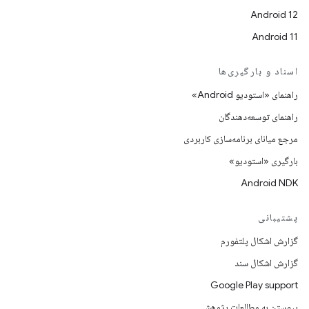
Android 12
Android 11
اسناد و بارگیری‌ها
راهنمای «استودیو Android»
راهنمای توسعه‌دهندگان
مرجع میانای برنامه‌سازی کاربردی
بارگیری «استودیو»
Android NDK
پشتیبانی
گزارش اشکال پلتفورم
گزارش اشکال سند
Google Play support
پیوستن به مطالعات پژوهشی