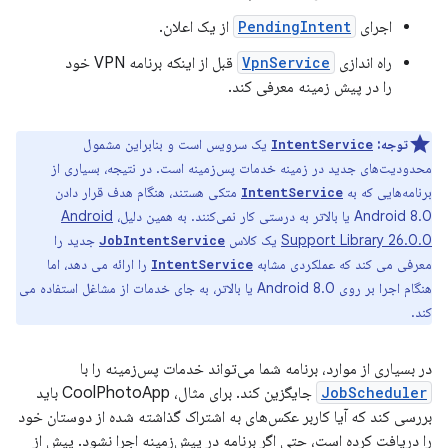
اجرای
PendingIntent
از یک اعلان.
راه اندازی
VpnService
قبل از اینکه برنامه VPN خود
را در پیش زمینه معرفی کند.
توجه:
یک سرویس است و بنابراین مشمول
IntentService
محدودیت‌های جدید در زمینه خدمات پس‌زمینه است. در نتیجه، بسیاری از
برنامه‌هایی که به
متکی هستند، هنگام هدف قرار دادن
IntentService
Android 8.0 یا بالاتر به درستی کار نمی‌کنند. به همین دلیل،
Android
Support Library 26.0.0
یک کلاس
جدید را
JobIntentService
معرفی می کند که عملکردی مشابه
را ارائه می دهد، اما
IntentService
هنگام اجرا بر روی Android 8.0 یا بالاتر، به جای خدمات از مشاغل استفاده می
کند.
در بسیاری از موارد، برنامه شما می‌تواند خدمات پس‌زمینه را با
JobScheduler
جایگزین کند. برای مثال، CoolPhotoApp باید
بررسی کند که آیا کاربر عکس‌های به اشتراک گذاشته شده از دوستان خود
را دریافت کرده است، حتی اگر برنامه در پیش‌زمینه اجرا نشود. پیش از