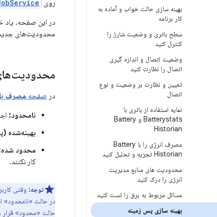
روی
JobService
بهینه سازی حالت خواب و آماده به
کار برنامه
در این صفحه، یاد خ
محدودیت‌های جدید ا
سطح باتری و وضعیت شارژ را
کنترل کنید
وضعیت اتصال و اندازه گیری
اتصال را نظارت کنید
محدودیت‌های
تعیین و نظارت بر وضعیت و نوع
اتصال
در
صفحه
مصرف با
نمایه استفاده از باتری با
نامحدود:
اجا
Batterystats و Battery
Historian
بهینه‌شده (
مصرف انرژی را با Battery
محدود شده:
Historian تجزیه و تحلیل کنید
کار نکنند.
محدودیت های منابع مدیریت
انرژی را درک کنید
توجه:
وقتی کاربری
مسائل مربوط به برق را تست کنید
در حالت «نامحدود» است
بهینه سازی پس زمینه
حالت «محدود» قرار م