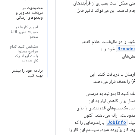
نی ممکن است بسیاری از فرآیندهای
محدودیت در
ام ندهند. این می‌تواند تأثیر قابل
دریافت تصاویر و
ویدیوهای ارسالی
اجرای کارها در
صورت تغییر URI
محتوا
اگر گیرنده پخش خود را در مانیفست اعلام کنند،
مشخص کنید کدام
Broadc
خود را با
مراجع محتوا
خش‌های
باعث ایجاد یک
کار شده‌اند
برنامه خود را بیشتر
ارسال یا دریافت کنند. این
بهینه کنید
ی آنها را حذف کنید تا بتوانید به درستی
چندین راه‌حل برای کاهش نیاز به این
، مکانیسم‌های قدرتمندی را برای
دیت، ارائه می‌دهند. اکنون
شیاء
JobInfo
پارامترهایی را که
ط کار برآورده شود، سیستم این کار را