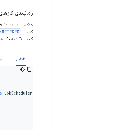
زمانبندی کارها
هنگام استفاده از ک
کنید و
NMETERED
که دستگاه به یک شب
کاتلین
جا
s
JobScheduler