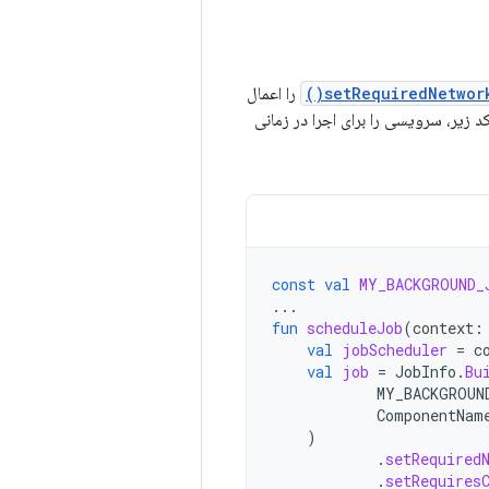
setRequiredNetwork
را اعمال
ال کنید. نمونه کد زیر، سرویسی را برای اجرا در زمانی
const
val
MY_BACKGROUND_
...
fun
scheduleJob
(
context
:
val
jobScheduler
=
c
val
job
=
JobInfo
.
Bu
MY_BACKGROUN
ComponentNam
)
.
setRequired
.
setRequires