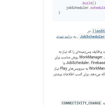
.
build
()
jobScheduler
.
schedul
}
onSt
در
JobScheduler
، به
برنامه نمونه
 است، یک API که به شما امکان می‌دهد وظایف پس‌زمینه‌ای را که نیاز به
تکمیل تضمین‌شده دارند، صرف نظر از اینکه فرآیند برنامه در حال انجام است یا خیر، زمان‌بندی کنید. WorkManager روش مناسب برای
اجرای کار (یا مستقیماً روی یک نخ در فرآیند برنامه شما و همچنین با استفاده از JobScheduler، FirebaseJobDispatcher یا
AlarmManager) را بر اساس عواملی مانند سطح API دستگاه انتخاب می‌کند. علاوه بر این، WorkManager به سرویس‌های Play نیاز
ئه می‌دهد. برای کسب اطلاعات بیشتر،
ه
CONNECTIVITY_CHANGE