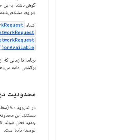
گوش دهند. با این حال،
شرایط مشخص‌شده در
اشیاء
rkRequest
etworkRequest
etworkRequest
onAvailable()
برنامه تا زمانی که ا
برگشتی ادامه می‌ده
محدودیت در 
در اندروید ۷.۰ (سطح API ۲۴)، برنامه‌ها قادر به ارسال یا دریافت پخش‌های
نیستند. این محدودی
جدید فعال شوند، کمک می‌کند. ا
توسعه داده است.