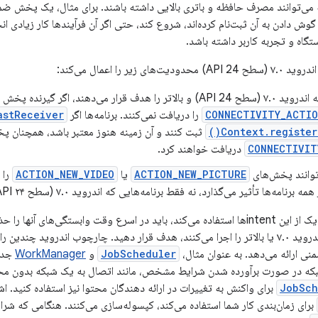
 می‌توانند مصرف حافظه و باتری بالایی داشته باشند. برای مثال، یک پخش ضم
گوش دادن به آن ثبت‌نام کرده‌اند، شروع کند، حتی اگر آن فرآیندها کار زیادی انج
گاه و تجربه کاربر داشته باشد.
ی زیر را اعمال می‌کند:
برنامه‌هایی که اندروید ۷.۰ (سطح API 24) و بالاتر را هدف قرار می‌دهند، 
CONNECTIVITY_ACTI
را دریافت نمی‌کنند. برنامه‌ها اگر
astReceiver
Context.registerR
ثبت کنند و آن زمینه هنوز معتبر باشد، همچنان پ
CONNECTIVIT
دریافت خواهند کرد.
‌توانند پخش‌های
ACTION_NEW_PICTURE
یا
ACTION_NEW_VIDEO
را 
نامه‌ها تأثیر می‌گذارد، نه فقط برنامه‌هایی که اندروید ۷.۰ (سطح API ۲۴) را هدف قرار می‌دهند.
اگر برنامه شما از هر یک از این intentها استفاده می‌کند، باید در اسرع وقت وابستگی‌ها
دستگاه‌هایی را که اندروید ۷.۰ یا بالاتر را اجرا می‌کنند، هدف قرار دهید. چارچوب اندروید 
JobScheduler
و
WorkManager
جدید
بکه در صورت برآورده شدن شرایط مشخص، مانند اتصال به یک شبکه بدون محدو
JobSch
برای واکنش به تغییرات در ارائه دهندگان محتوا نیز استفاده کنید. ا
برای زمان‌بندی کار شما استفاده می‌کند، کپسوله‌سازی می‌کنند. هنگامی که شرای