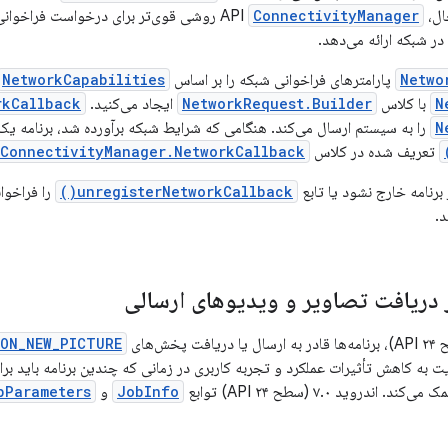
 API
ConnectivityManager
روشی قوی‌تر برای درخواست فراخوانی
 شبکه ارائه می‌دهد.
Netwo
پارامترهای فراخوانی شبکه را بر اساس
NetworkCapabilities
N
با کلاس
NetworkRequest.Builder
ایجاد می‌کنید.
kCallback()
N
را به سیستم ارسال می‌کند. هنگامی که شرایط شبکه برآورده شد، برنامه یک 
تعریف شده در کلاس
ConnectivityManager.NetworkCallback
ز برنامه خارج نشود یا تابع
unregisterNetworkCallback()
را فراخوان
د.
دریافت تصاویر و ویدیوهای ارسالی
ON_NEW_PICTURE
ت به کاهش تأثیرات عملکرد و تجربه کاربری در زمانی که چندین برنامه باید ب
ندروید ۷.۰ (سطح API ۲۴) توابع
JobInfo
و
bParameters