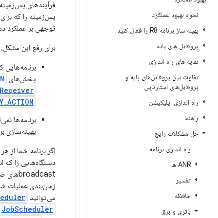
فرآیندهای پس‌زمینه
نحوه بهبود عملکرد
پس‌زمینه را که برای 
توجهی بر عملکرد دست
بهینه ساز برنامه R8 را فعال کنید
پروفایل های پایه
برای رفع این مشکل، اندروید ۷.۰ (سطح API 24) محدودیت‌ها
نمایه های راه اندازی
تفاوت بین پروفایل‌های پایه و
پخش‌های
ON
پروفایل‌های استارتاپی
eceiver()
Y_ACTION
راه اندازی اپلیکیشن
راهنما
برنامه‌ها نمی
بهینه‌سازی بر همه بر
حل مشکلات رایج
راه اندازی برنامه
ANR ها
broadcastهای ضمنی ارائه می‌دهد. به عنوان مثال،
تفسیر
زمان‌بندی عملیات ش
حافظه
می‌توانید
eduler
JobScheduler
باتری و برق