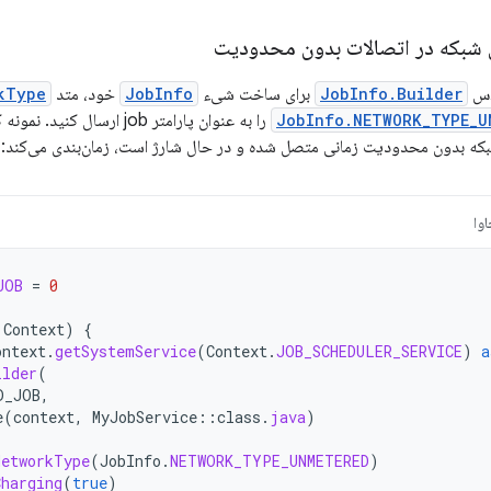
ی شبکه در اتصالات بدون محدودیت
لاس
JobInfo.Builder
برای ساخت شیء
JobInfo
خود، متد
Type()
JobInfo.NETWORK_TYPE_U
را به عنوان پارامتر job ارس
که بدون محدودیت زمانی متصل شده و در حال شارژ است، زمان‌بندی می‌کند:
وا
JOB
=
0
Context
)
{
ontext
.
getSystemService
(
Context
.
JOB_SCHEDULER_SERVICE
)
a
ilder
(
D_JOB
,
e
(
context
,
MyJobService
::
class
.
java
)
NetworkType
(
JobInfo
.
NETWORK_TYPE_UNMETERED
)
Charging
(
true
)