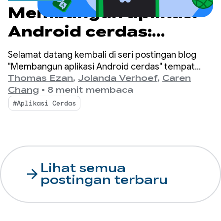
Membangun aplikasi
Android cerdas:
Inferensi cloud dan
Selamat datang kembali di seri postingan blog
hybrid
"Membangun aplikasi Android cerdas" tempat
kami mengambil aplikasi Android dasar dan
Thomas Ezan
,
Jolanda Verhoef
,
Caren
mengubahnya menjadi pengalaman yang
Chang
•
8 menit membaca
dipersonalisasi, cerdas, dan agentic.
#Aplikasi Cerdas
Lihat semua
arrow_forward
postingan terbaru