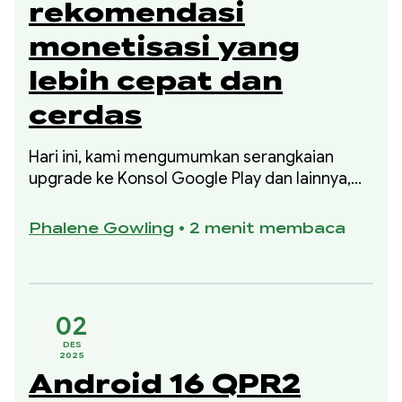
rekomendasi
monetisasi yang
lebih cepat dan
cerdas
Hari ini, kami mengumumkan serangkaian
upgrade ke Konsol Google Play dan lainnya,
yang memberi Anda visibilitas yang lebih
besar ke performa keuangan dan langkah-
Phalene Gowling
•
2 menit membaca
langkah spesifik yang didukung data untuk
meningkatkannya.
02
DES
2025
Android 16 QPR2