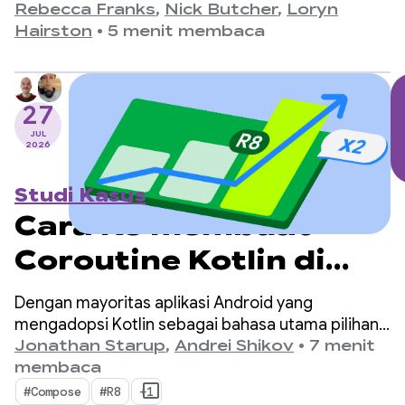
yang diumumkan pada 28 Juli 2021, hingga rilis 1.11
Rebecca Franks
,
Nick Butcher
,
Loryn
terbaru, kami telah melihat API berkembang
Hairston
•
5 menit membaca
secara signifikan selama bertahun-tahun, dan
kami meluangkan waktu untuk merayakannya.
27
JUL
2026
Studi Kasus
Cara R8 membuat
Coroutine Kotlin di
Android 2x lebih cepat
Dengan mayoritas aplikasi Android yang
mengadopsi Kotlin sebagai bahasa utama pilihan
mereka, kotlinx.coroutines telah menjadi standar
Jonathan Starup
,
Andrei Shikov
•
7 menit
de-facto untuk pemrograman asinkron. Library ini
membaca
menawarkan cara yang dirancang dengan baik
#Compose
#R8
+1