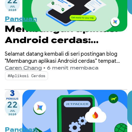
22
JUL
2026
Panduan
Membangun aplikasi
Android cerdas:
Inferensi di perangkat
Selamat datang kembali di seri postingan blog
"Membangun aplikasi Android cerdas" tempat
kami mengambil aplikasi Android dasar dan
Caren Chang
•
6 menit membaca
mengubahnya menjadi pengalaman yang
#Aplikasi Cerdas
dipersonalisasi, cerdas, dan agentic. Dalam
postingan sebelumnya, kami memperkenalkan
3
Jetpacker, aplikasi demo yang akan kami gunakan
PENULIS
22
di seluruh seri ini.
JUL
2026
Panduan