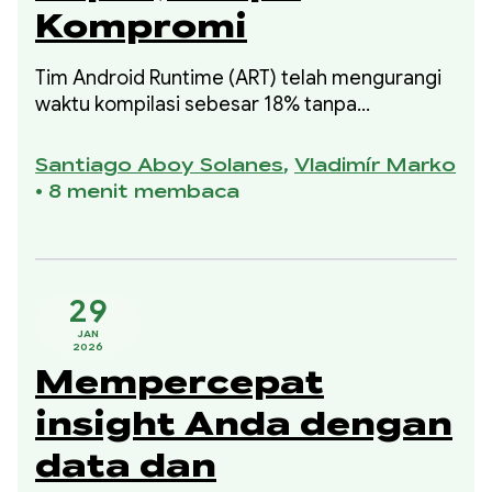
Kompromi
Tim Android Runtime (ART) telah mengurangi
waktu kompilasi sebesar 18% tanpa
mengorbankan kode yang dikompilasi atau
regresi memori puncak. Peningkatan ini
Santiago Aboy Solanes
,
Vladimír Marko
merupakan bagian dari inisiatif 2025 kami
•
8 menit membaca
untuk meningkatkan waktu kompilasi tanpa
mengorbankan penggunaan memori atau
kualitas kode yang dikompilasi.
29
JAN
2026
Mempercepat
insight Anda dengan
data dan