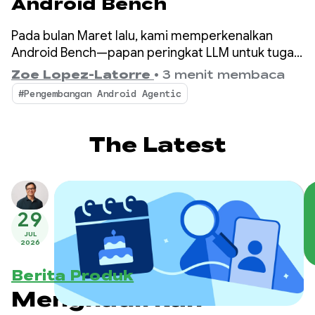
Android Bench
Pada bulan Maret lalu, kami memperkenalkan
Android Bench—papan peringkat LLM untuk tugas
pengembangan Android dunia nyata. Sejak saat
Zoe Lopez-Latorre
•
3 menit membaca
itu, kami telah meningkatkan tolok ukur
#Pengembangan Android Agentic
berdasarkan masukan Anda, termasuk
mengevaluasi model open-weight dan
menambahkan dimensi biaya dan efisiensi ke
The Latest
papan peringkat.
29
JUL
2026
Berita Produk
Menghadirkan