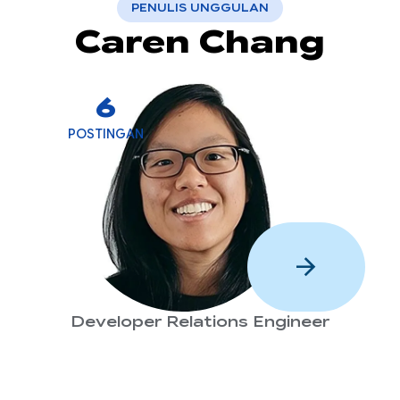
PENULIS UNGGULAN
Caren Chang
6
POSTINGAN
arrow_forward
Developer Relations Engineer