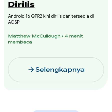
Dirilis
Android 16 QPR2 kini dirilis dan tersedia di
AOSP
Matthew McCullough
•
4 menit
membaca
arrow_forward
Selengkapnya