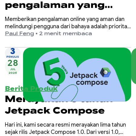
pengalaman yang
lebih aman dan sesuai
Memberikan pengalaman online yang aman dan
usia di Google Play
melindungi pengguna dari bahaya adalah prioritas
utama di Google Play.
Paul Feng
•
2 menit membaca
3
PENULIS
28
JUL
2026
Berita Produk
Merayakan 5 tahun
Jetpack Compose
Hari ini, kami secara resmi merayakan lima tahun
sejak rilis Jetpack Compose 1.0. Dari versi 1.0,