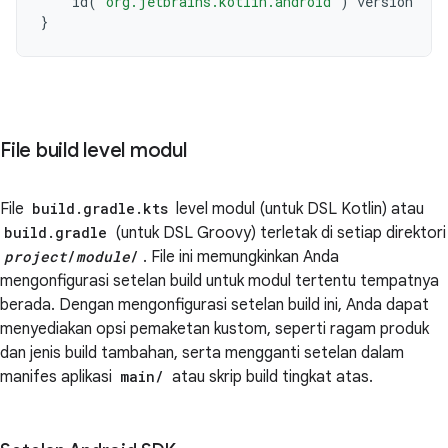
id
(
"org.jetbrains.kotlin.android"
)
version
"2.
}
File build level modul
File
build.gradle.kts
level modul (untuk DSL Kotlin) atau
build.gradle
(untuk DSL Groovy) terletak di setiap direktori
project
/
module
/
. File ini memungkinkan Anda
mengonfigurasi setelan build untuk modul tertentu tempatnya
berada. Dengan mengonfigurasi setelan build ini, Anda dapat
menyediakan opsi pemaketan kustom, seperti ragam produk
dan jenis build tambahan, serta mengganti setelan dalam
manifes aplikasi
main/
atau skrip build tingkat atas.