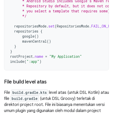
      * Android Studio includes Google's Maven rep
      * Repository by default, but it does not con
      * you select a template that requires some).
      */
repositoriesMode
.
set
(
RepositoriesMode
.
FAIL_ON_PR
repositories
{
google
()
mavenCentral
()
}
}
rootProject
.
name
=
"My Application"
include
(
":app"
)
File build level atas
File
build.gradle.kts
level atas (untuk DSL Kotlin) atau
file
build.gradle
(untuk DSL Groovy) terletak di
direktori project root. File ini biasanya menentukan versi
umum plugin yang digunakan oleh modul dalam project