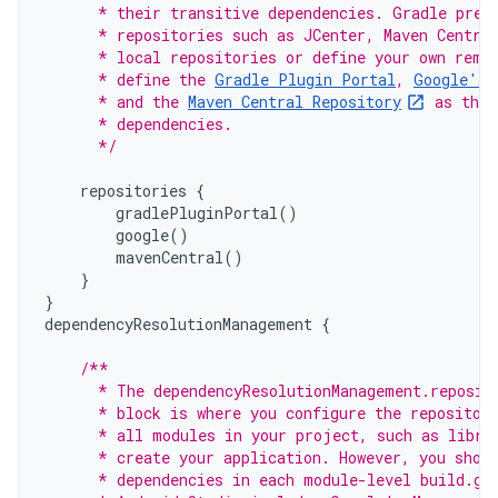
      * their transitive dependencies. Gradle pre-
      * repositories such as JCenter, Maven Centra
      * local repositories or define your own remo
      * define the 
Gradle Plugin Portal
, 
Google's 
      * and the 
Maven Central Repository
 as the 
      * dependencies.
      */
repositories
{
gradlePluginPortal
()
google
()
mavenCentral
()
}
}
dependencyResolutionManagement
{
/**
      * The dependencyResolutionManagement.reposit
      * block is where you configure the repositor
      * all modules in your project, such as libra
      * create your application. However, you shou
      * dependencies in each module-level build.gr