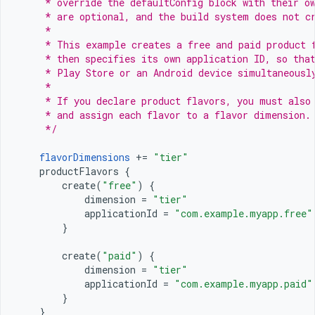
     * override the defaultConfig block with their o
     * are optional, and the build system does not c
     *
     * This example creates a free and paid product 
     * then specifies its own application ID, so tha
     * Play Store or an Android device simultaneousl
     *
     * If you declare product flavors, you must also
     * and assign each flavor to a flavor dimension.
     */
flavorDimensions
+=
"tier"
productFlavors
{
create
(
"free"
)
{
dimension
=
"tier"
applicationId
=
"com.example.myapp.free"
}
create
(
"paid"
)
{
dimension
=
"tier"
applicationId
=
"com.example.myapp.paid"
}
}