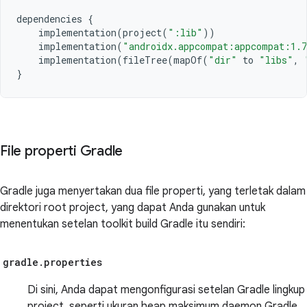
dependencies
{
implementation
(
project
(
":lib"
))
implementation
(
"androidx.appcompat:appcompat:1.
implementation
(
fileTree
(
mapOf
(
"dir"
to
"libs"
,
}
File properti Gradle
Gradle juga menyertakan dua file properti, yang terletak dalam
direktori root project, yang dapat Anda gunakan untuk
menentukan setelan toolkit build Gradle itu sendiri:
gradle.properties
Di sini, Anda dapat mengonfigurasi setelan Gradle lingkup
project, seperti ukuran heap maksimum daemon Gradle.