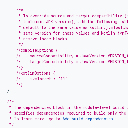
/**
     * To override source and target compatibility (
     * toolchain JDK version), add the following. Al
     * default to the same value as kotlin.jvmToolch
     * same version for these values and kotlin.jvmT
     * remove these blocks.
     */
//compileOptions {
//    sourceCompatibility = JavaVersion.VERSION_
//    targetCompatibility = JavaVersion.VERSION_
//}
//kotlinOptions {
//    jvmTarget = "11"
//}
}
/**
 * The dependencies block in the module-level build 
 * specifies dependencies required to build only the
 * To learn more, go to 
Add build dependencies
.
 */