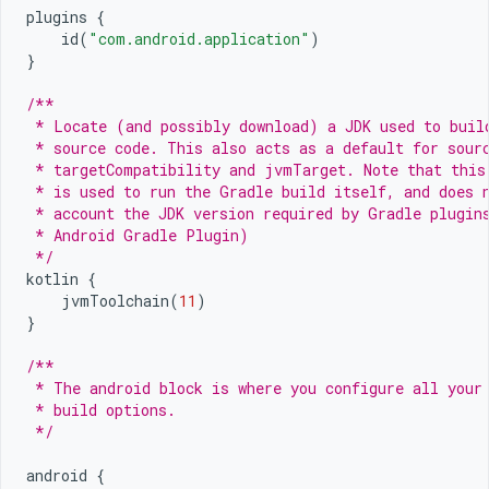
plugins
{
id
(
"com.android.application"
)
}
/**
 * Locate (and possibly download) a JDK used to buil
 * source code. This also acts as a default for sour
 * targetCompatibility and jvmTarget. Note that this
 * is used to run the Gradle build itself, and does 
 * account the JDK version required by Gradle plugin
 * Android Gradle Plugin)
 */
kotlin
{
jvmToolchain
(
11
)
}
/**
 * The android block is where you configure all your
 * build options.
 */
android
{