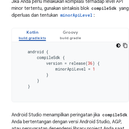
Jika Anda perlu melakukan kompilasi terhadap level API
minor tertentu, gunakan sintaksis blok
compileSdk
yang
diperluas dan tentukan
minorApiLevel
:
Kotlin
Groovy
android
{
compileSdk
{
version
=
release
(
36
)
{
minorApiLevel
=
1
}
}
}
Android Studio menampilkan peringatan jika
compileSdk
Anda bertentangan dengan versi Android Studio, AGP,
atau persyaratan dependensi library project Anda saat