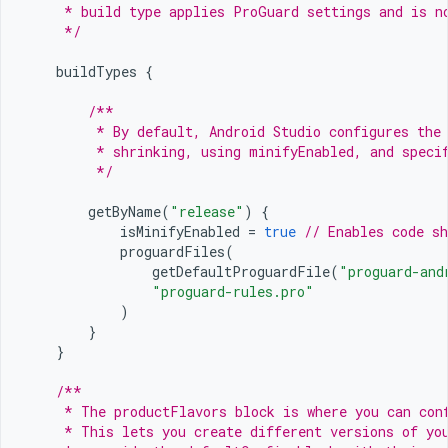
     * build type applies ProGuard settings and is n
     */
buildTypes
{
/**
         * By default, Android Studio configures the
         * shrinking, using minifyEnabled, and speci
         */
getByName
(
"release"
)
{
isMinifyEnabled
=
true
// Enables code sh
proguardFiles
(
getDefaultProguardFile
(
"proguard-and
"proguard-rules.pro"
)
}
}
/**
     * The productFlavors block is where you can con
     * This lets you create different versions of yo