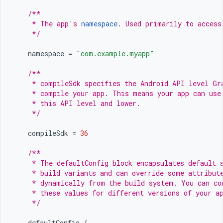
/**
     * The app's 
namespace
. Used primarily to access
     */
namespace
=
"com.example.myapp"
/**
     * compileSdk specifies the Android API level Gr
     * compile your app. This means your app can use
     * this API level and lower.
     */
compileSdk
=
36
/**
     * The defaultConfig block encapsulates default 
     * build variants and can override some attribut
     * dynamically from the build system. You can co
     * these values for different versions of your a
     */
defaultConfig
{