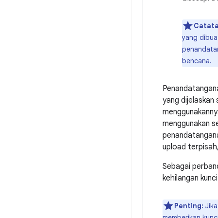
Catata
yang dibua
penandatan
bencana.
Penandatangana
yang dijelaskan 
menggunakannya 
menggunakan ser
penandatanganan
upload terpisa
Sebagai perbandi
kehilangan kunc
Penting:
Jika
memberikan kunc