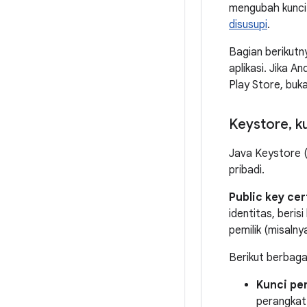
mengubah kunci 
disusupi
.
Bagian berikutn
aplikasi. Jika 
Play Store, buk
Keystore
,
ku
Java Keystore (.
pribadi.
Public key cer
identitas, beris
pemilik (misalny
Berikut berbaga
Kunci pe
perangkat