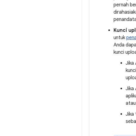
pernah ber
dirahasia
penandata
Kunci up
untuk
pena
Anda dapa
kunci uplo
Jika
kunc
uplo
Jika
apli
atau
Jika
seba