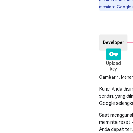
meminta Google 
Gambar 1
. Mena
Kunci Anda disi
sendiri, yang d
Google seleng
Saat menggunaka
meminta reset k
Anda dapat teru