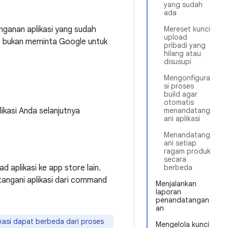
yang sudah
ada
anganan aplikasi yang sudah
Mereset kunci
upload
ru, bukan meminta Google untuk
pribadi yang
hilang atau
disusupi
Mengonfigura
si proses
build agar
otomatis
ikasi Anda selanjutnya
menandatang
ani aplikasi
Menandatang
ani setiap
ragam produk
secara
 aplikasi ke app store lain.
berbeda
tangani aplikasi dari command
Menjalankan
laporan
penandatangan
an
asi dapat berbeda dari proses
Mengelola kunci