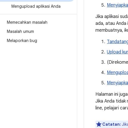
Menyiapkan
Mengupload aplikasi Anda
Jika aplikasi s
Memecahkan masalah
ada, atau Anda 
membuatnya, iku
Masalah umum
Melaporkan bug
Tandatanga
Upload ku
(Direkome
Menguploa
Menyiapkan
Halaman ini juga
Jika Anda tidak
line, pelajari 
Catatan:
Jik