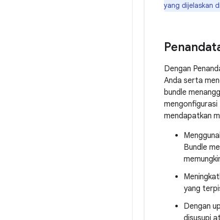
yang dijelaskan d
Penandata
Dengan Penandat
Anda serta meng
bundle menangg
mengonfigurasi 
mendapatkan man
Menggunak
Bundle mem
memungkin
Meningkat
yang terp
Dengan up
disusupi a