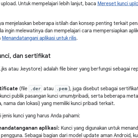
upload. Untuk mempelajari lebih lanjut, baca
Mereset kunci uplo
ya menjelaskan beberapa istilah dan konsep penting terkait 
Anda ingin melewatinya dan mempelajari cara mempersiapkan apli
a
Menandatangani aplikasi untuk rilis
.
nci
,
dan sertifikat
jks atau .keystore) adalah file biner yang berfungsi sebagai repo
tificate
(file
.der
atau
.pem
), juga disebut sebagai sertifikat
i kunci publik pasangan kunci umum/pribadi, serta beberapa meta
a, nama dan lokasi) yang memiliki kunci pribadi terkait.
i jenis kunci yang harus Anda pahami:
nandatanganan aplikasi:
Kunci yang digunakan untuk menanda
 pengguna. Sebagai bagian dari model update aman Android, k