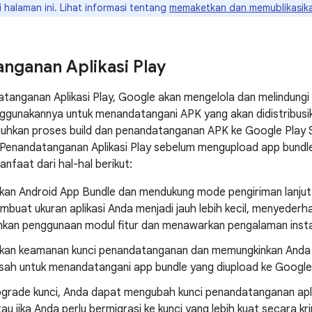
i halaman ini. Lihat informasi tentang
memaketkan dan memublikasika
nganan Aplikasi Play
anganan Aplikasi Play, Google akan mengelola dan melindungi 
gunakannya untuk menandatangani APK yang akan didistribusika
uhkan proses build dan penandatanganan APK ke Google Play S
Penandatanganan Aplikasi Play sebelum mengupload app bundle
faat dari hal-hal berikut:
an Android App Bundle dan mendukung mode pengiriman lanjut
buat ukuran aplikasi Anda menjadi jauh lebih kecil, menyederhan
kan penggunaan modul fitur dan menawarkan pengalaman inst
kan keamanan kunci penandatanganan dan memungkinkan Anda
isah untuk menandatangani app bundle yang diupload ke Google 
grade kunci, Anda dapat mengubah kunci penandatanganan aplika
tau jika Anda perlu bermigrasi ke kunci yang lebih kuat secara kr