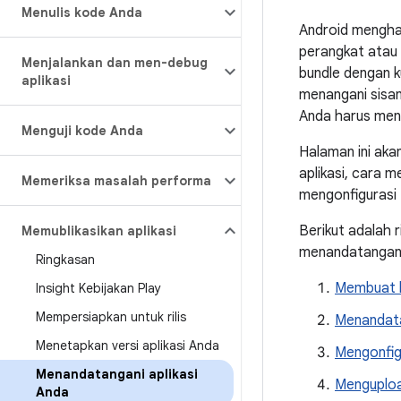
Menulis kode Anda
Android menghar
perangkat atau
Menjalankan dan men-debug
bundle dengan k
aplikasi
menangani sisany
Anda harus men
Menguji kode Anda
Halaman ini ak
aplikasi, cara 
Memeriksa masalah performa
mengonfigurasi 
Berikut adalah 
Memublikasikan aplikasi
menandatangani 
Ringkasan
Membuat k
Insight Kebijakan Play
Mempersiapkan untuk rilis
Menandata
Menetapkan versi aplikasi Anda
Mengonfig
Menandatangani aplikasi
Menguploa
Anda