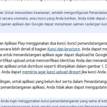
n:
Untuk memastikan keamanan, setelah mengonfigurasi Penandatang
t secara otomatis, atau kunci yang Anda berikan, Anda tidak dapat 
ganan aplikasi dan Google dapat menyimpan salinan cadangan kunci
n Aplikasi Play menggunakan dua kunci:
kunci penandatanganan
secara lebih detail di bagian
Kunci dan keystore
. Anda dapat me
untuk menandatangani aplikasi agar dapat diupload ke Google
tifikat upload untuk memverifikasi identitas Anda dan menand
 aplikasi untuk distribusi seperti ditunjukkan dalam gambar 1
h, Anda dapat
meminta agar kunci upload direset
jika kunci Anda 
ngan, untuk aplikasi yang belum ikut serta dalam Penandatangan
i penandatanganan aplikasi, Anda tidak akan dapat mengupdate a
 Anda ingin menggunakan kunci penandatanganan yang sama di beb
i penandatanganan Anda sendiri saat
mengonfigurasi Penandatangan